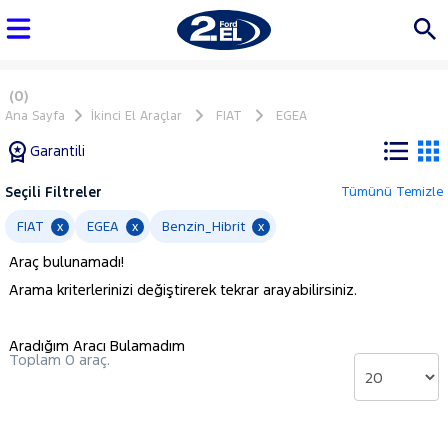
(0)
Ana Sayfa
İkinci El Araçlar
FIAT
EGEA
Garantili
Seçili Filtreler
Tümünü Temizle
Marka
FIAT
EGEA
Benzin_Hibrit
x
x
x
Araç bulunamadı!
Tüm
Arama kriterlerinizi değiştirerek tekrar arayabilirsiniz.
Araçlar
AUDI
Aradığım Aracı Bulamadım
BMC
Toplam 0 araç.
BMW
BYD
CHERY