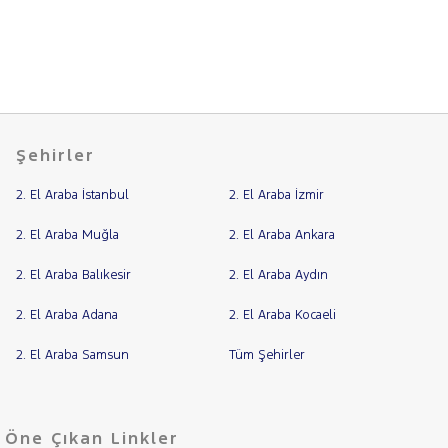
CITROEN
Fiyat
CUPRA
Model
DACIA
Aralığı
DAIHATSU
Yılı
FIAT
Km
Şehirler
Aralığı
DOBLO
DOBLO
Aralığı
2. El Araba İstanbul
2. El Araba İzmir
CARGO
Şehir
DUCATO
2. El Araba Muğla
2. El Araba Ankara
EGEA
Bayi
2. El Araba Balıkesir
2. El Araba Aydın
1.3 16V
Yakıt
MULTIJET II
2. El Araba Adana
2. El Araba Kocaeli
START&STOP
Türü
URBAN PLUS
Vites
2. El Araba Samsun
Tüm Şehirler
1.3
MULTIJET
Tipi
Araç
EASY
1.4
Öne Çıkan Linkler