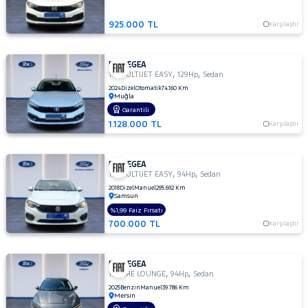
Iveco
Jaecoo
925.000 TL
Karşılaştır
JEEP
KIA
FIAT EGEA
,
,
1.6 MULTIJET EASY
129Hp
Sedan
LANCIA
2024
Dizel
Otomatik
74.160 Km
Muğla
MAN
Garantili
MERCEDES-
1.128.000 TL
Karşılaştır
BENZ
MINI
MITSUBISHI
FIAT EGEA
,
,
1.3 MULTIJET EASY
94Hp
Sedan
MOTORSIKLET
2018
Dizel
Manuel
295.692 Km
Samsun
NISSAN
%1,99 Faiz Fırsatı
700.000 TL
Karşılaştır
OPEL
PEUGEOT
FIAT EGEA
RENAULT
,
,
1.4 FIRE LOUNGE
94Hp
Sedan
SEAT
2025
Benzin
Manuel
39.786 Km
Mersin