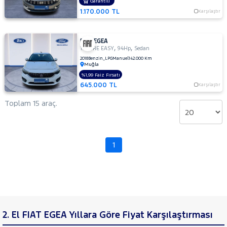
SKODA
Garantili
1.170.000 TL
Karşılaştır
SSANGYONG
SUBARU
FIAT EGEA
TESLA
,
,
1.4 FIRE EASY
94Hp
Sedan
2018
Benzin_LPG
Manuel
142.000 Km
TOGG
Muğla
%1,99 Faiz Fırsatı
TOYOTA
645.000 TL
Karşılaştır
TRAKTÖR
Toplam 15 araç.
VOLKSWAGEN
VOLVO
1
2. El FIAT EGEA Yıllara Göre Fiyat Karşılaştırması