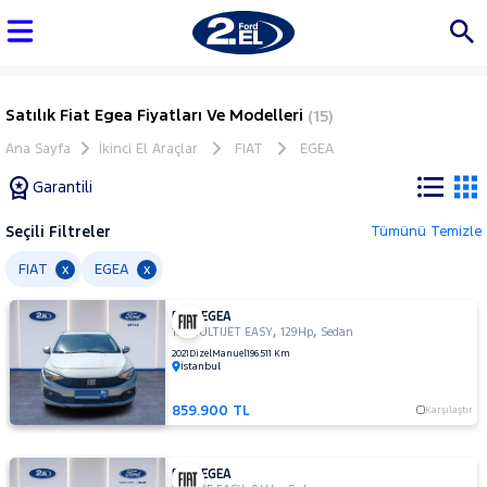
Satılık Fiat Egea Fiyatları Ve Modelleri
(15)
Ana Sayfa
İkinci El Araçlar
FIAT
EGEA
Garantili
Seçili Filtreler
Tümünü Temizle
Marka
FIAT
EGEA
x
x
FIAT EGEA
Tüm
,
,
1.6 MULTIJET EASY
129Hp
Sedan
Araçlar
2021
Dizel
Manuel
196.511 Km
İstanbul
AUDI
BMC
859.900 TL
Karşılaştır
BMW
BYD
FIAT EGEA