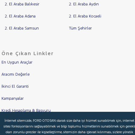
2. El Araba Balıkesir
2. El Araba Aydın
2. El Araba Adana
2. El Araba Kocaeli
2. El Araba Samsun
Tüm Şehirler
Öne Çıkan Linkler
En Uygun Araçlar
Aracımı Değerle
İkinci El Garanti
Kampanyalar
Kredi Hesaplama & Başvuru
İnternet sitemizde, FORD OTOSAN olarak size daha iyi hizmet sunabilmek için, internet
sitesi fonksiyonlarını sağlayabilmek ve bilgi toplumu hizmetlerini sunabilmek için gerekl
olan zorunlu çerezler ile kişiselleştirme, sitemizin daha işlevsel kılınması, sizlere yönelik
© 2026 Ford Türkiye
Ford Kurumsal
Hakkımızda