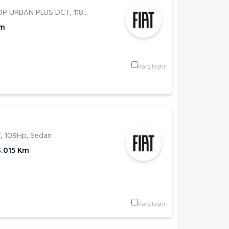
TOP URBAN PLUS DCT
,
118Hp
,
Hatchback 5 Kapı
Km
Karşılaştır
K
,
109Hp
,
Sedan
3.015 Km
Karşılaştır