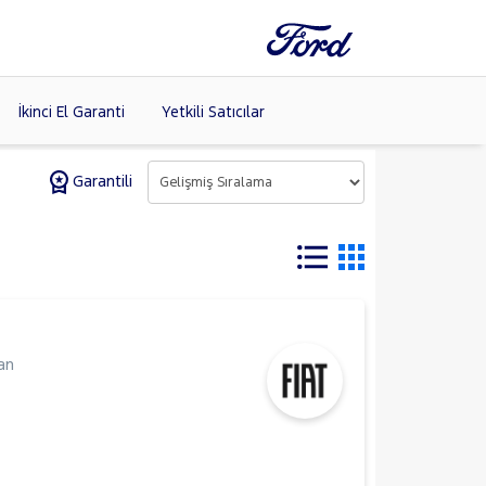
İkinci El Garanti
Yetkili Satıcılar
Garantili
Tüm Markaları
Listele >
an