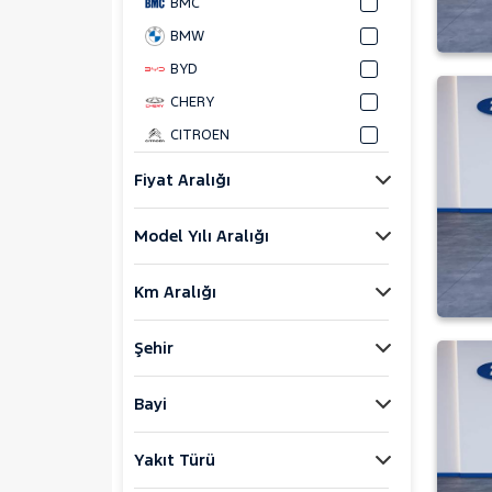
BMC
BMW
BYD
CHERY
CITROEN
CUPRA
Fiyat Aralığı
DACIA
Model Yılı Aralığı
DAIHATSU
FIAT
Km Aralığı
DOBLO
DOBLO CARGO
Şehir
DUCATO
EGEA
Bayi
1.3 MULTIJET EASY
1.4 FIRE EASY
Yakıt Türü
1.4 FIRE EASY PLUS