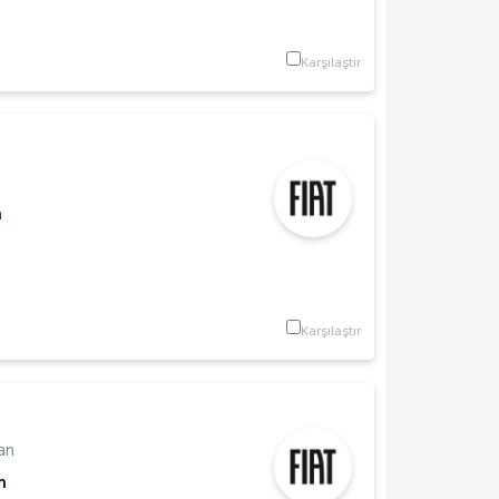
Karşılaştır
m
Karşılaştır
an
m