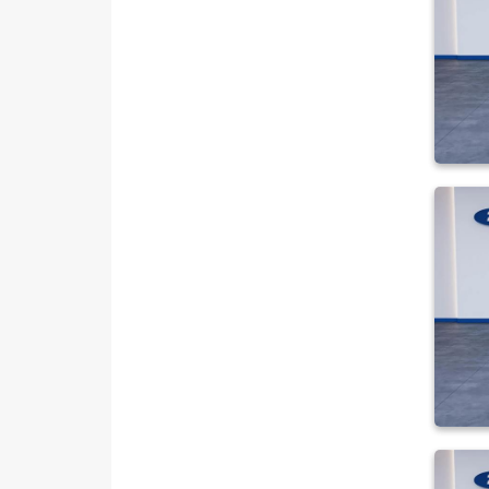
NISSAN
OPEL
PEUGEOT
RENAULT
SEAT
SKODA
SSANGYONG
SUBARU
TESLA
TOGG
TOYOTA
TRAKTÖR
VOLKSWAGEN
VOLVO