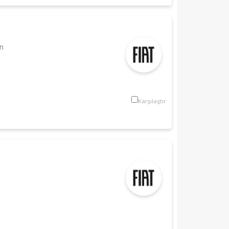
n
Karşılaştır
m