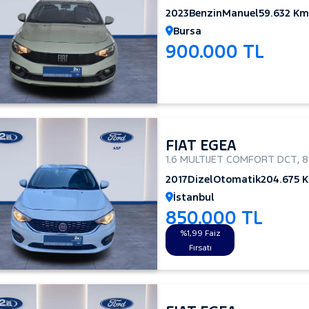
2023
Benzin
Manuel
59.632 Km
Bursa
900.000 TL
FIAT EGEA
1.6 MULTIJET COMFORT DCT
,
8
2017
Dizel
Otomatik
204.675 
İstanbul
850.000 TL
%1,99 Faiz
Fırsatı