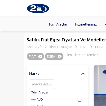
Tüm Araçlar
Hizmetlerimiz
Markalar
>
FORD
(8
Satılık Fiat Egea Fiyatları Ve Modeller
VOLKSW
Ana Sayfa
İkinci El Araçlar
FIAT
EGEA
Modeller
>
HYUNDA
Tüm Filtreleri Temizle
FIAT
x
EGEA
x
Kasalar
>
DACIA
(13
SKODA
(
Marka
Tüm Araçlar
AUDI