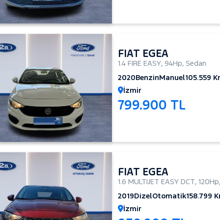
FIAT EGEA
1.4 FIRE EASY
,
94Hp
,
Sedan
2020
Benzin
Manuel
105.559 
İzmir
799.900 TL
FIAT EGEA
1.6 MULTIJET EASY DCT
,
120Hp
2019
Dizel
Otomatik
158.799 
İzmir