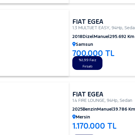
FIAT EGEA
1.3 MULTIJET EASY
,
94Hp
,
Seda
2018
Dizel
Manuel
295.692 Km
Samsun
700.000 TL
%1,99 Faiz
Fırsatı
FIAT EGEA
1.4 FIRE LOUNGE
,
94Hp
,
Sedan
2025
Benzin
Manuel
39.786 K
Mersin
1.170.000 TL