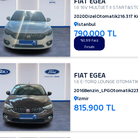
FIAT EGEA
1.6 16V MULTIJET II START&S
2020
Dizel
Otomatik
216.317 
İstanbul
790.000 TL
%1,99 Faiz
Fırsatı
FIAT EGEA
1.6 E-TORQ LOUNGE OTOMATI
2016
Benzin_LPG
Otomatik
22
İzmir
815.900 TL