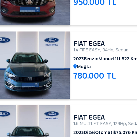
950.000 TL
FIAT EGEA
1.4 FIRE EASY
,
94Hp
,
Sedan
2023
Benzin
Manuel
111.822 K
Muğla
780.000 TL
FIAT EGEA
1.6 MULTIJET EASY
,
129Hp
,
Sed
2023
Dizel
Otomatik
75.076 K