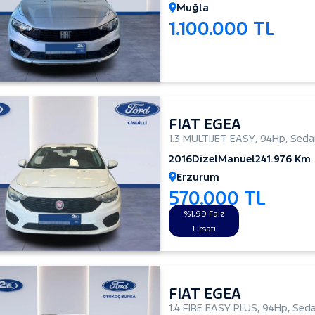
Muğla
1.100.000 TL
FIAT EGEA
1.3 MULTIJET EASY
,
94Hp
,
Seda
2016
Dizel
Manuel
241.976 Km
Erzurum
570.000 TL
%1,99 Faiz
Fırsatı
FIAT EGEA
1.4 FIRE EASY PLUS
,
94Hp
,
Sed