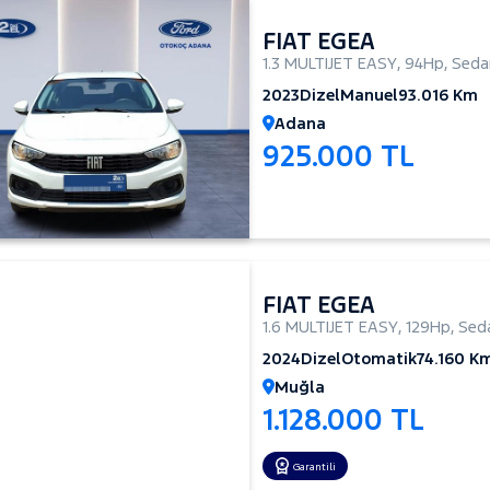
FIAT EGEA
1.3 MULTIJET EASY
,
94Hp
,
Seda
2023
Dizel
Manuel
93.016 Km
Adana
925.000 TL
FIAT EGEA
1.6 MULTIJET EASY
,
129Hp
,
Sed
2024
Dizel
Otomatik
74.160 K
Muğla
1.128.000 TL
Garantili