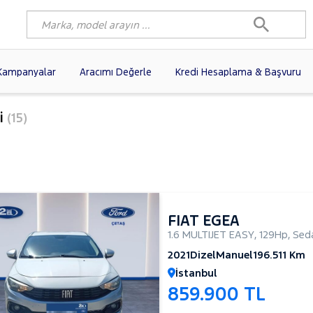
Kampanyalar
Aracımı Değerle
Kredi Hesaplama & Başvuru
80)
FIAT
(98)
RENAULT
(76)
i
(15)
AGEN
(56)
OPEL
(54)
PEUGEOT
(35)
I
(19)
CITROEN
(17)
TOYOTA
(14)
)
KIA
(12)
VOLVO
(11)
9)
NISSAN
(9)
AUDI
(9)
FIAT EGEA
1.6 MULTIJET EASY
,
129Hp
,
Sed
2021
Dizel
Manuel
196.511 Km
İstanbul
859.900 TL