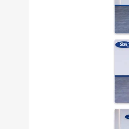
FORD
Foton
HONDA
HYUNDAI
ISUZU
Iveco
Jaecoo
JEEP
KIA
LANCIA
MAN
MERCEDES-BENZ
MINI
MITSUBISHI
MOTORSIKLET