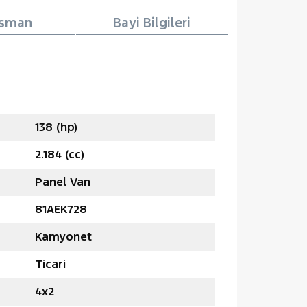
nsman
Bayi Bilgileri
138 (hp)
2.184 (cc)
Panel Van
81AEK728
Kamyonet
Ticari
4x2