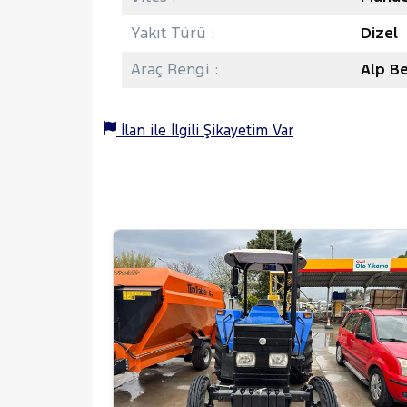
Yakıt Türü :
Dizel
Araç Rengi :
Alp B
İlan ile İlgili Şikayetim Var