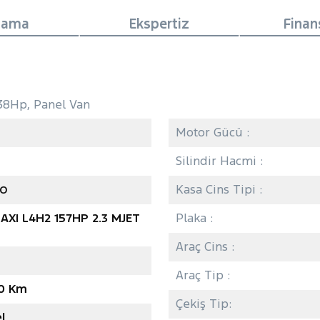
lama
Ekspertiz
Fina
38Hp, Panel Van
Motor Gücü :
Silindir Hacmi :
Kasa Cins Tipi :
O
AXI L4H2 157HP 2.3 MJET
Plaka :
Araç Cins :
Araç Tip :
0 Km
Çekiş Tip:
l