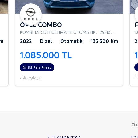
OPEL COMBO
KOMBİ 1.5 CDTI ULTIMATE OTOMATİK
,
129Hp
,
Combi Caml
1
Km
2022
Dizel
Otomatik
135.300 Km
2
1.085.000 TL
%1,99 Faiz Fırsatı
Karşılaştır
Ön
2. El Araba İzmir
En 