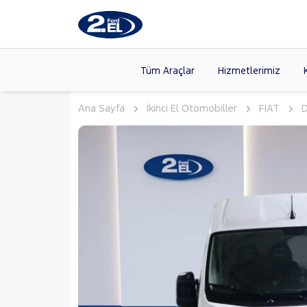
Tüm Araçlar
Hizmetlerimiz
Ana Sayfa
İkinci El Otomobiller
FIAT
Markalar
>
FORD
(89
VOLKSW
Modeller
>
CITROE
Kasalar
>
TOYOTA
SKODA
(