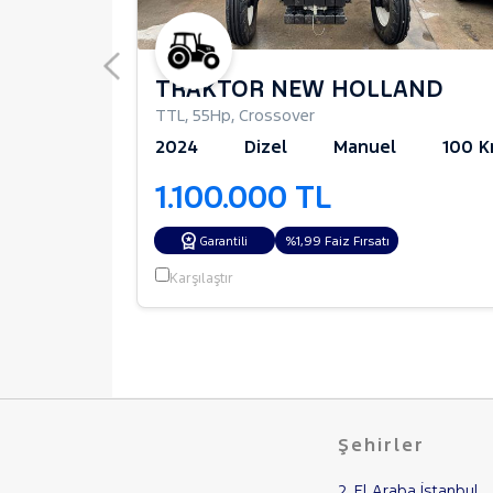
TRAKTÖR NEW HOLLAND
bin Pick Up
TTL
,
55Hp
,
Crossover
102.500 Km
2024
Dizel
Manuel
100 
1.100.000 TL
%1,99 Faiz Fırsatı
Garantili
Karşılaştır
Şehirler
2. El Araba İstanbul