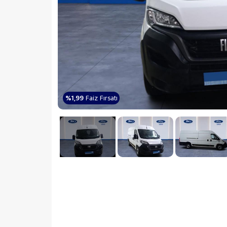
%1,99
Faiz Fırsatı