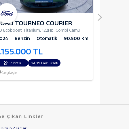
FORD TOURNEO COURIER
KIA BO
ı
.0 Ecoboost Titanium
,
122Hp
,
Combi Camlı
BONGO ÇIFT
024
Benzin
Otomatik
90.500 Km
2023
Di
1.155.000 TL
1.060.
%1,99 Faiz Fırsatı
%1,99 Faiz Fırs
Garantili
Karşılaştır
Karşılaştır
e Çıkan Linkler
Uygun Araçlar