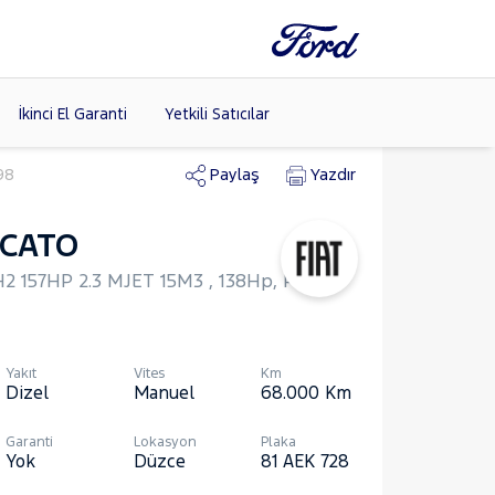
İkinci El Garanti
Yetkili Satıcılar
198
Paylaş
Yazdır
UCATO
Tüm Markaları
Listele >
2 157HP 2.3 MJET 15M3 , 138Hp, Panel
(8)
Yakıt
Vites
Km
Dizel
Manuel
68.000
Km
Garanti
Lokasyon
Plaka
Yok
Düzce
81 AEK 728