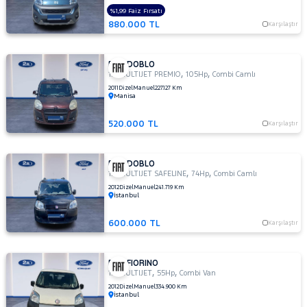
%1,99 Faiz Fırsatı
VOLVO
880.000 TL
Karşılaştır
FIAT DOBLO
,
,
1.6 MULTIJET PREMIO
105Hp
Combi Camlı
2011
Dizel
Manuel
227.127 Km
Manisa
520.000 TL
Karşılaştır
FIAT DOBLO
,
,
1.3 MULTIJET SAFELINE
74Hp
Combi Camlı
2012
Dizel
Manuel
241.719 Km
İstanbul
600.000 TL
Karşılaştır
FIAT FIORINO
,
,
1.3 MULTIJET
55Hp
Combi Van
2012
Dizel
Manuel
334.900 Km
İstanbul