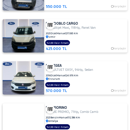
550.000 TL
Karşılaştır
FIAT DOBLO CARGO
,
,
1.6 Multijet Maxi
118Hp
Panel Van
2021
Dizel
Manuel
217.065 Km
İzmir
%1,99 Faiz Fırsatı
425.000 TL
Karşılaştır
FIAT EGEA
,
,
1.3 MULTIJET EASY
94Hp
Sedan
2016
Dizel
Manuel
241.976 Km
Erzurum
%1,99 Faiz Fırsatı
570.000 TL
Karşılaştır
FIAT FIORINO
,
,
1.4 FIRE PREMIO
71Hp
Combi Camlı
2021
Benzin
Manuel
112.386 Km
Antalya
%1,99 Faiz Fırsatı