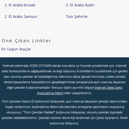
2. El Araba Kocaeli
2. El Araba Aydın
2. El Araba Samsun
Tüm Şehirler
Öne Çıkan Linkler
En Uygun Araçlar
Aracımı Değerle
İnternet sitemizde, FORD OTOSAN olarak size daha iyi hizmet sunabilmek için, internet
sitesi fonksiyonlarını sağlayabilmek ve bilgi toplumu hizmetlerini sunabilmek için gerekli
İkinci El Garanti
olan zorunlu çerezler ile kişiselleştirme, sitemizin daha işlevsel kılınması, sizlere yönelik
reklam/pazarlama faaliyetlerinin gerçekleştirilmesi amaçlarıyla açık rızanıza dayanan
Kampanyalar
diğer çerezler kullanılmaktadır. Konuya ilişkin ayrıntılı bilgiye
İnternet Sitesi Çerez
Aydınlatma Metni
’nden ulaşabilirsiniz.
Kredi Hesaplama & Başvuru
Tüm Çerezleri Kabul Et butonuna tıklayarak, açık rızanıza dayanan çerezler bakımından
kişisel verilerinizin Aydınlatma Metni’nde belirtilen amaçlarla işlenmesini onaylamış
olursunuz. “Tüm Çerezleri Reddet” butonuna tıklayarak, zorunlu çerezler dışındaki
© 2026 Ford Türkiye
Ford Kurumsal
Hakkımızda
çerezleri reddedebilirsiniz. Çerezleri kısmen devre dışı bırakmak için Çerez Ayarlarını Yönet
butonuna tıklayınız.
Şartlar & Kişisel Verilerin Korunması
S.S.S.
Faydalı Bağlantılar