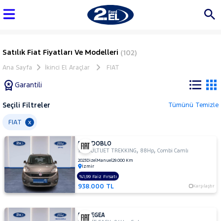
Satılık Fiat Fiyatları Ve Modelleri
(102)
Ana Sayfa
İkinci El Araçlar
FIAT
Garantili
Seçili Filtreler
Tümünü Temizle
Marka
FIAT
x
FIAT DOBLO
Tüm
,
,
1.6 MULTIJET TREKKING
88Hp
Combi Camlı
Araçlar
2023
Dizel
Manuel
29.000 Km
İzmir
AUDI
%1,99 Faiz Fırsatı
BMC
938.000 TL
Karşılaştır
BMW
BYD
FIAT EGEA