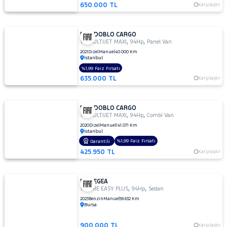
650.000 TL
Karşılaştır
FIAT DOBLO CARGO
,
,
1.3 MULTIJET MAXI
94Hp
Panel Van
2021
Dizel
Manuel
40.000 Km
İstanbul
%1,99 Faiz Fırsatı
635.000 TL
Karşılaştır
FIAT DOBLO CARGO
,
,
1.3 MULTIJET MAXI
94Hp
Combi Van
2020
Dizel
Manuel
141.071 Km
İstanbul
%1,99 Faiz Fırsatı
Garantili
425.950 TL
Karşılaştır
FIAT EGEA
,
,
1.4 FIRE EASY PLUS
94Hp
Sedan
2023
Benzin
Manuel
59.632 Km
Bursa
900.000 TL
Karşılaştır