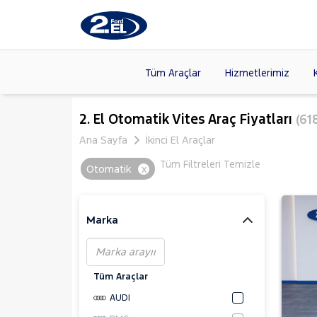
Tüm Araçlar
Hizmetlerimiz
Markalar
>
FORD
(8
2. El Otomatik Vites Araç Fiyatları
(61
VOLKSW
Ana Sayfa
İkinci El Araçlar
Modeller
>
HYUNDA
Tüm Filtreleri Temizle
Otomatik
x
Kasalar
>
DACIA
(13
SKODA
(
Marka
Tüm Araçlar
AUDI