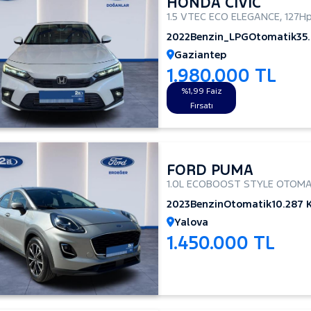
HONDA CIVIC
1.5 VTEC ECO ELEGANCE
,
127H
2022
Benzin_LPG
Otomatik
35
Gaziantep
1.980.000 TL
%1,99 Faiz
Fırsatı
FORD PUMA
1.0L ECOBOOST STYLE OTOMA
2023
Benzin
Otomatik
10.287 
Yalova
1.450.000 TL