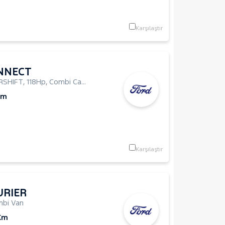
Karşılaştır
NNECT
RSHIFT
,
118Hp
,
Combi Camlı
Km
Karşılaştır
URIER
bi Van
Km