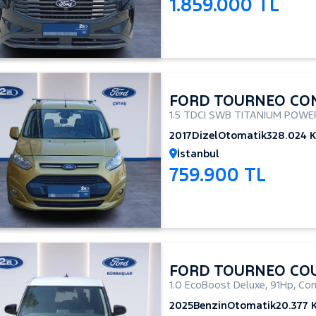
1.859.000 TL
FORD TOURNEO CO
1.5 TDCI SWB TITANIUM POWE
2017
Dizel
Otomatik
328.024 
İstanbul
759.900 TL
FORD TOURNEO CO
1.0 EcoBoost Deluxe
,
91Hp
,
Com
2025
Benzin
Otomatik
20.377 