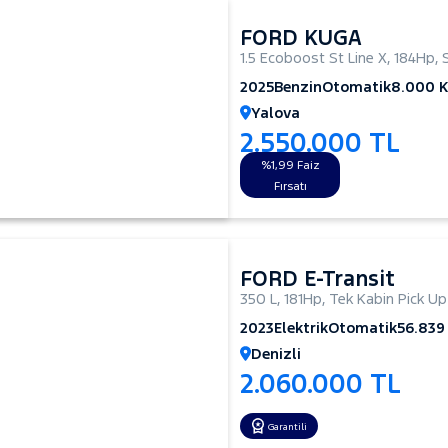
FORD KUGA
1.5 Ecoboost St Line X
,
184Hp
,
2025
Benzin
Otomatik
8.000 
Yalova
2.550.000 TL
%1,99 Faiz
Fırsatı
FORD E-Transit
350 L
,
181Hp
,
Tek Kabin Pick Up
2023
Elektrik
Otomatik
56.839
Denizli
2.060.000 TL
Garantili