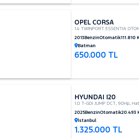
OPEL CORSA
1.4 TWINPORT ESSENTIA OTO
2013
Benzin
Otomatik
111.810
Batman
650.000 TL
HYUNDAI I20
1.0 T-GDI JUMP DCT
,
90Hp
,
Hat
2025
Benzin
Otomatik
20.493
İstanbul
1.325.000 TL