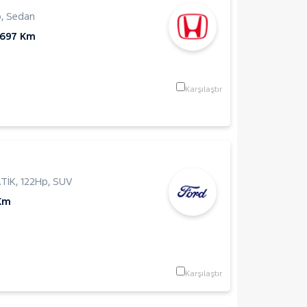
p
,
Sedan
.697 Km
Karşılaştır
TİK
,
122Hp
,
SUV
Km
Karşılaştır