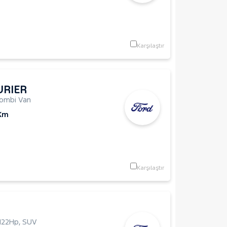
Karşılaştır
URIER
ombi Van
 Km
Karşılaştır
122Hp
,
SUV