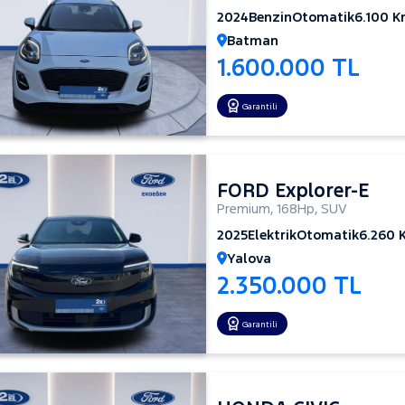
2024
Benzin
Otomatik
6.100 
Batman
1.600.000 TL
Garantili
FORD Explorer-E
Premium
,
168Hp
,
SUV
2025
Elektrik
Otomatik
6.260 
Yalova
2.350.000 TL
Garantili