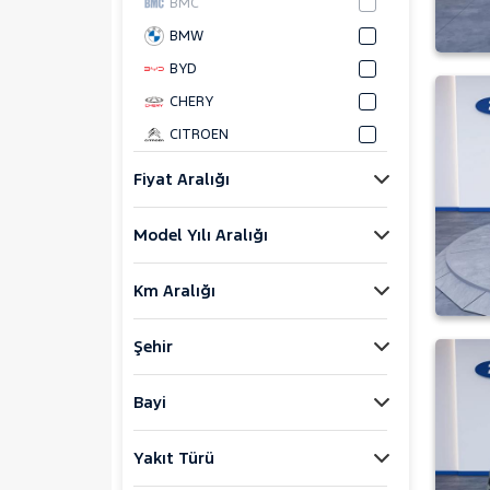
BMC
BMW
BYD
CHERY
CITROEN
CUPRA
Fiyat Aralığı
DACIA
Model Yılı Aralığı
DAIHATSU
FIAT
Km Aralığı
FORD
Foton
Şehir
HONDA
HYUNDAI
Bayi
ISUZU
Yakıt Türü
Iveco