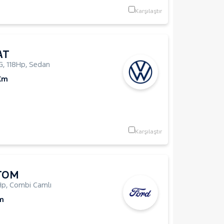
Karşılaştır
AT
G
,
118Hp
,
Sedan
Km
Karşılaştır
TOM
Hp
,
Combi Camlı
m