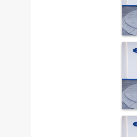
SSANGYONG
SUBARU
TESLA
TOGG
TOYOTA
TRAKTÖR
VOLKSWAGEN
VOLVO