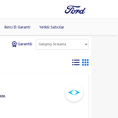
İkinci El Garanti
Yetkili Satıcılar
Garantili
Tüm Markaları
Listele >
 Km