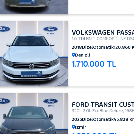
VOLKSWAGEN PASS
1.6 TDI BMT COMFORTLINE DS
2018
Dizel
Otomatik
120.860 
Denizli
1.710.000 TL
FORD TRANSIT CUS
320L 2.0L EcoBlue Deluxe
,
168
2025
Dizel
Otomatik
45.828 K
İzmir