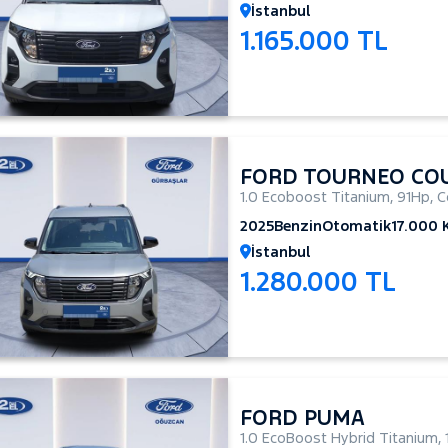
İstanbul
1.165.000 TL
FORD TOURNEO CO
1.0 Ecoboost Titanium
,
91Hp
,
C
2025
Benzin
Otomatik
17.000
İstanbul
1.280.000 TL
FORD PUMA
1.0 EcoBoost Hybrid Titanium
,