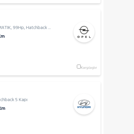
MATIK
,
99Hp
,
Hatchback 5 Kapı
 Km
Karşılaştır
chback 5 Kapı
 Km