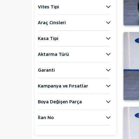
Jaecoo
Vites Tipi
JEEP
KIA
Araç Cinsleri
LANCIA
Kasa Tipi
MAN
MERCEDES-BENZ
Aktarma Türü
MINI
MITSUBISHI
Garanti
MOTORSIKLET
Kampanya ve Fırsatlar
NISSAN
OPEL
Boya Değişen Parça
PEUGEOT
RENAULT
İlan No
SEAT
SKODA