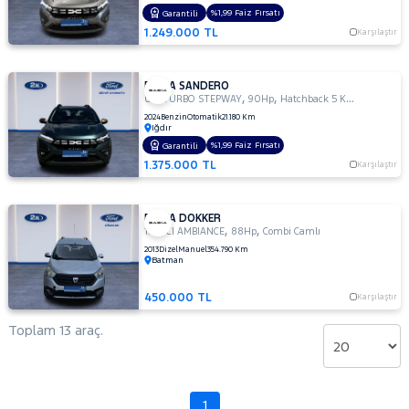
%1,99 Faiz Fırsatı
Garantili
1.249.000 TL
Karşılaştır
DACIA SANDERO
,
,
0.9 TURBO STEPWAY
90Hp
Hatchback 5 Kapı
2024
Benzin
Otomatik
21.180 Km
Iğdır
%1,99 Faiz Fırsatı
Garantili
1.375.000 TL
Karşılaştır
DACIA DOKKER
,
,
1.5 DCI AMBIANCE
88Hp
Combi Camlı
2013
Dizel
Manuel
354.790 Km
Batman
450.000 TL
Karşılaştır
Toplam 13 araç.
1