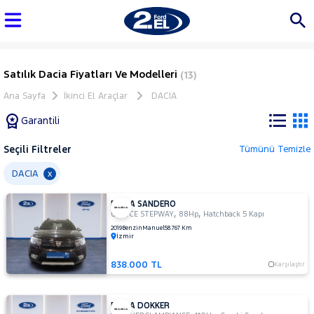
Satılık Dacia Fiyatları Ve Modelleri
(13)
Ana Sayfa
İkinci El Araçlar
DACIA
Garantili
Seçili Filtreler
Tümünü Temizle
Marka
DACIA
x
DACIA SANDERO
Tüm
,
,
0.9 TCE STEPWAY
88Hp
Hatchback 5 Kapı
Araçlar
2019
Benzin
Manuel
58.767 Km
İzmir
AUDI
BMC
838.000 TL
Karşılaştır
BMW
BYD
DACIA DOKKER