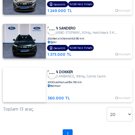
%1,99 Faiz Fırsatı
Garantili
1.249.000 TL
Karşılaştır
DACIA SANDERO
,
,
0.9 TURBO STEPWAY
90Hp
Hatchback 5 Kapı
2024
Benzin
Otomatik
21.180 Km
Iğdır
%1,99 Faiz Fırsatı
Garantili
1.375.000 TL
Karşılaştır
DACIA DOKKER
,
,
1.5 DCI AMBIANCE
88Hp
Combi Camlı
2013
Dizel
Manuel
354.790 Km
Batman
360.000 TL
Karşılaştır
Toplam 13 araç.
1