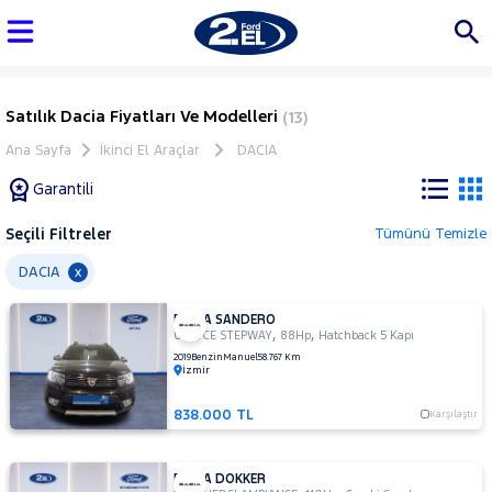
Satılık Dacia Fiyatları Ve Modelleri
(13)
Ana Sayfa
İkinci El Araçlar
DACIA
Garantili
Seçili Filtreler
Tümünü Temizle
Marka
DACIA
x
DACIA SANDERO
Tüm
,
,
0.9 TCE STEPWAY
88Hp
Hatchback 5 Kapı
Araçlar
2019
Benzin
Manuel
58.767 Km
İzmir
AUDI
BMC
838.000 TL
Karşılaştır
BMW
BYD
DACIA DOKKER