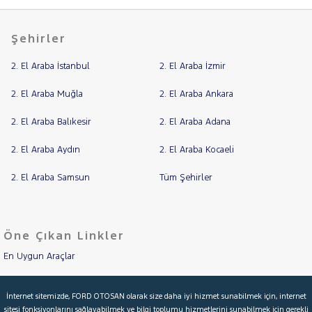
Şehirler
2. El Araba İstanbul
2. El Araba İzmir
2. El Araba Muğla
2. El Araba Ankara
2. El Araba Balıkesir
2. El Araba Adana
2. El Araba Aydın
2. El Araba Kocaeli
2. El Araba Samsun
Tüm Şehirler
Öne Çıkan Linkler
En Uygun Araçlar
Aracımı Değerle
İnternet sitemizde, FORD OTOSAN olarak size daha iyi hizmet sunabilmek için, internet
sitesi fonksiyonlarını sağlayabilmek ve bilgi toplumu hizmetlerini sunabilmek için gerekli