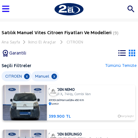
Satılık Manuel Vites Citroen Fiyatları Ve Modelleri
(9)
Ana Sayfa
İkinci El Araçlar
CITROEN
Garantili
Seçili Filtreler
Tümünü Temizle
Marka
CITROEN
Manuel
x
x
CITROEN NEMO
Tüm
,
,
1.3 HDI X
74Hp
Combi Van
Araçlar
2013
Dizel
Manuel
264.450 Km
İzmir
AUDI
BMC
399.900 TL
Karşılaştır
BMW
BYD
CITROEN BERLINGO