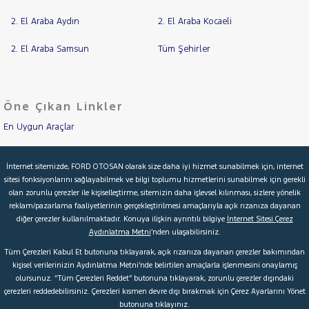
2. El Araba Aydın
2. El Araba Kocaeli
2. El Araba Samsun
Tüm Şehirler
Öne Çıkan Linkler
En Uygun Araçlar
Aracımı Değerle
İnternet sitemizde, FORD OTOSAN olarak size daha iyi hizmet sunabilmek için, internet
sitesi fonksiyonlarını sağlayabilmek ve bilgi toplumu hizmetlerini sunabilmek için gerekli
İkinci El Garanti
olan zorunlu çerezler ile kişiselleştirme, sitemizin daha işlevsel kılınması, sizlere yönelik
reklam/pazarlama faaliyetlerinin gerçekleştirilmesi amaçlarıyla açık rızanıza dayanan
Kampanyalar
diğer çerezler kullanılmaktadır. Konuya ilişkin ayrıntılı bilgiye
İnternet Sitesi Çerez
Aydınlatma Metni
’nden ulaşabilirsiniz.
Kredi Hesaplama & Başvuru
Tüm Çerezleri Kabul Et butonuna tıklayarak, açık rızanıza dayanan çerezler bakımından
kişisel verilerinizin Aydınlatma Metni’nde belirtilen amaçlarla işlenmesini onaylamış
olursunuz. “Tüm Çerezleri Reddet” butonuna tıklayarak, zorunlu çerezler dışındaki
© 2026 Ford Türkiye
Ford Kurumsal
Hakkımızda
çerezleri reddedebilirsiniz. Çerezleri kısmen devre dışı bırakmak için Çerez Ayarlarını Yönet
butonuna tıklayınız.