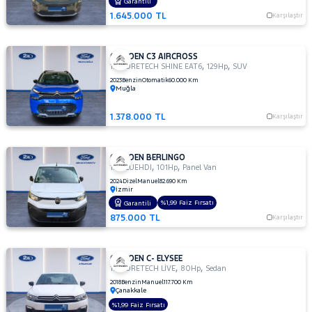
Garantili
1.645.000 TL
Karşılaştır
CITROEN C3 AIRCROSS
,
,
1.2 PURETECH SHINE EAT6
129Hp
SUV
2023
Benzin
Otomatik
60.000 Km
Muğla
1.378.000 TL
Karşılaştır
CITROEN BERLINGO
,
,
1.5 BLUEHDI
101Hp
Panel Van
2024
Dizel
Manuel
82.690 Km
İzmir
%1,99 Faiz Fırsatı
Garantili
875.000 TL
Karşılaştır
CITROEN C- ELYSEE
,
,
1.2 PURETECH LİVE
80Hp
Sedan
2018
Benzin
Manuel
117.700 Km
Çanakkale
%1,99 Faiz Fırsatı