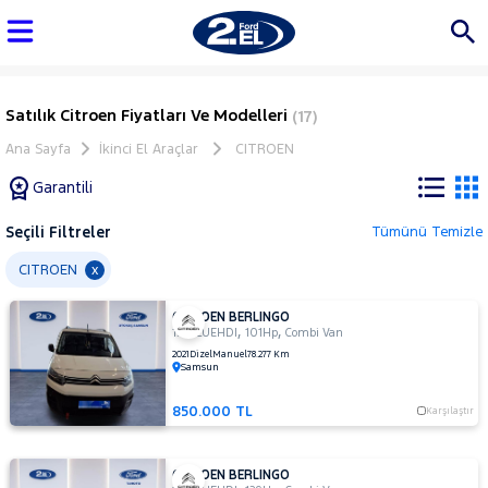
Satılık Citroen Fiyatları Ve Modelleri
(17)
Ana Sayfa
İkinci El Araçlar
CITROEN
Garantili
Seçili Filtreler
Tümünü Temizle
Marka
CITROEN
x
CITROEN BERLINGO
Tüm
,
,
1.5 BLUEHDI
101Hp
Combi Van
Araçlar
2021
Dizel
Manuel
78.277 Km
Samsun
AUDI
BMC
850.000 TL
Karşılaştır
BMW
BYD
CITROEN BERLINGO