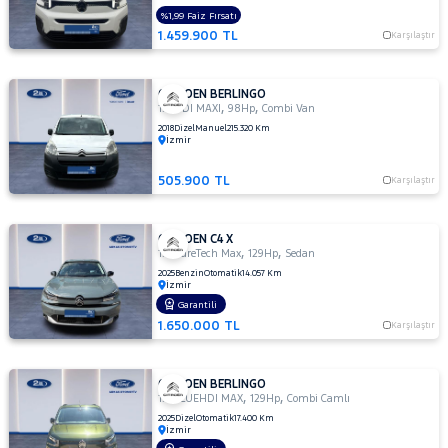
%1,99 Faiz Fırsatı
1.459.900 TL
Karşılaştır
CITROEN BERLINGO
,
,
1.6 HDI MAXI
98Hp
Combi Van
2018
Dizel
Manuel
215.320 Km
İzmir
505.900 TL
Karşılaştır
CITROEN C4 X
,
,
1.2 PureTech Max
129Hp
Sedan
2025
Benzin
Otomatik
14.057 Km
İzmir
Garantili
1.650.000 TL
Karşılaştır
CITROEN BERLINGO
,
,
1.5 BLUEHDI MAX
129Hp
Combi Camlı
2025
Dizel
Otomatik
17.400 Km
İzmir