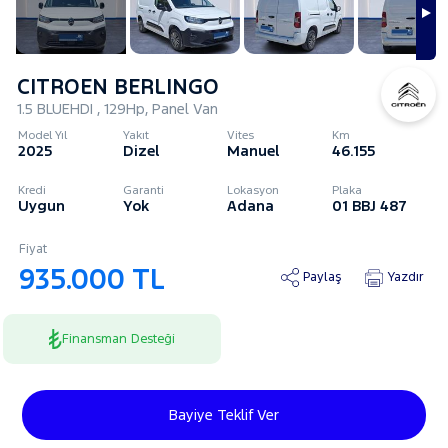
CITROEN BERLINGO
1.5 BLUEHDI , 129Hp, Panel Van
Model Yıl
Yakıt
Vites
Km
2025
Dizel
Manuel
46.155
Kredi
Garanti
Lokasyon
Plaka
Uygun
Yok
Adana
01 BBJ 487
Fiyat
935.000 TL
Paylaş
Yazdır
Finansman Desteği
Bayiye Teklif Ver