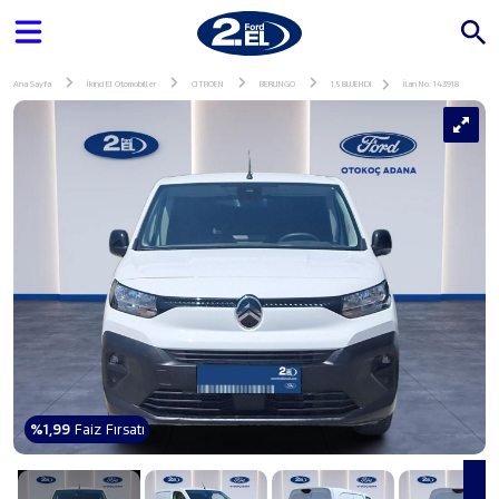
Ana Sayfa
İkinci El Otomobiller
CITROEN
BERLINGO
1.5 BLUEHDI
İlan No: 143918
%1,99
Faiz Fırsatı