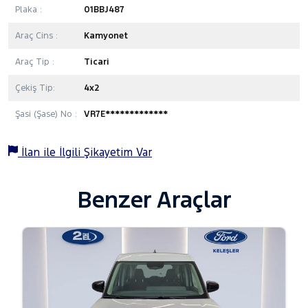
Plaka :
01BBJ487
Araç Cins :
Kamyonet
Araç Tip :
Ticari
Çekiş Tip:
4x2
Şasi (Şase) No :
VR7E*************
İlan ile İlgili Şikayetim Var
Benzer Araçlar