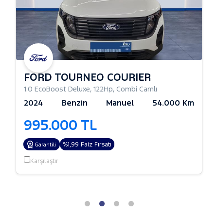
FORD TOURNEO COURIER
1.0 EcoBoost Deluxe
,
122Hp
,
Combi Camlı
2024
Benzin
Manuel
54.000 Km
995.000 TL
%1,99 Faiz Fırsatı
Garantili
Karşılaştır