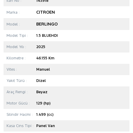
İlan No :
143918
CITROEN
Marka :
BERLINGO
Model :
Model Tipi :
1.5 BLUEHDI
Model Yılı :
2025
Kilometre :
46.155 Km
Vites :
Manuel
Yakıt Türü :
Dizel
Araç Rengi :
Beyaz
Motor Gücü :
129 (hp)
Silindir Hacmi :
1.499 (cc)
Kasa Cins Tipi :
Panel Van