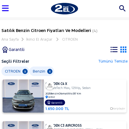
Satılık Benzin Citroen Fiyatları Ve Modelleri
(4)
Ana Sayfa
İkinci El Araçlar
CITROEN
Garantili
Seçili Filtreler
Tümünü Temizle
Marka
CITROEN
Benzin
x
x
CITROEN C4 X
Tüm
,
,
1.2 PureTech Max
129Hp
Sedan
Araçlar
2025
Benzin
Otomatik
14.057 Km
İzmir
AUDI
Garantili
BMC
1.650.000 TL
Karşılaştır
BMW
BYD
CITROEN C3 AIRCROSS