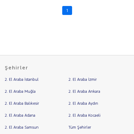
Foton
Cinsleri
Kasa
1
HONDA
Tipi
HYUNDAI
Aktarma
ISUZU
Türü
Iveco
Garanti
Kampanya
Jaecoo
JEEP
ve
Boya
Şehirler
KIA
Fırsatlar
LANCIA
Değişen
2. El Araba İstanbul
2. El Araba İzmir
İlan
MAN
MERCEDES-
Parça
2. El Araba Muğla
2. El Araba Ankara
BENZ
No
2. El Araba Balıkesir
2. El Araba Aydın
MINI
MITSUBISHI
2. El Araba Adana
2. El Araba Kocaeli
MOTORSIKLET
2. El Araba Samsun
Tüm Şehirler
NISSAN