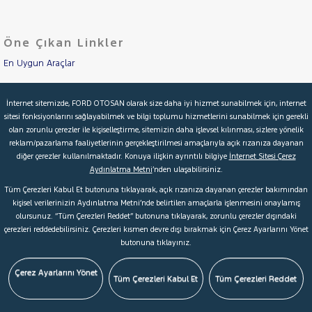
OPEL
RAMA
PEUGEOT
Öne Çıkan Linkler
YAP
RENAULT
En Uygun Araçlar
SEAT
Aracımı Değerle
SKODA
İnternet sitemizde, FORD OTOSAN olarak size daha iyi hizmet sunabilmek için, internet
sitesi fonksiyonlarını sağlayabilmek ve bilgi toplumu hizmetlerini sunabilmek için gerekli
SSANGYONG
İkinci El Garanti
olan zorunlu çerezler ile kişiselleştirme, sitemizin daha işlevsel kılınması, sizlere yönelik
SUBARU
reklam/pazarlama faaliyetlerinin gerçekleştirilmesi amaçlarıyla açık rızanıza dayanan
Kampanyalar
diğer çerezler kullanılmaktadır. Konuya ilişkin ayrıntılı bilgiye
İnternet Sitesi Çerez
TESLA
Aydınlatma Metni
’nden ulaşabilirsiniz.
Kredi Hesaplama & Başvuru
TOYOTA
Tüm Çerezleri Kabul Et butonuna tıklayarak, açık rızanıza dayanan çerezler bakımından
TRAKTÖR
kişisel verilerinizin Aydınlatma Metni’nde belirtilen amaçlarla işlenmesini onaylamış
olursunuz. “Tüm Çerezleri Reddet” butonuna tıklayarak, zorunlu çerezler dışındaki
VOLKSWAGEN
© 2026 Ford Türkiye
Ford Kurumsal
Hakkımızda
çerezleri reddedebilirsiniz. Çerezleri kısmen devre dışı bırakmak için Çerez Ayarlarını Yönet
VOLVO
butonuna tıklayınız.
Şartlar & Kişisel Verilerin Korunması
S.S.S.
Faydalı Bağlantılar
Çerez Tercihleri
Çerez Ayarlarını Yönet
Tüm Çerezleri Kabul Et
Tüm Çerezleri Reddet