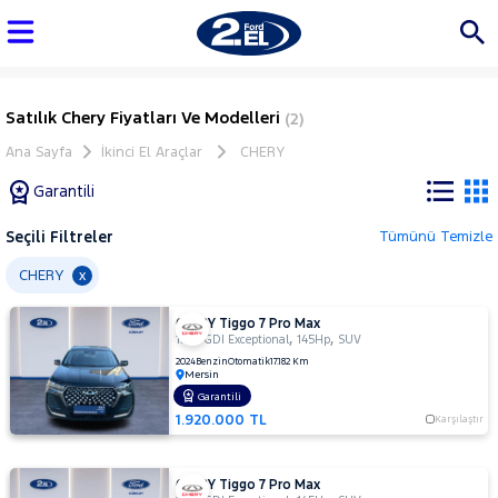
Satılık Chery Fiyatları Ve Modelleri
(2)
Ana Sayfa
İkinci El Araçlar
CHERY
Garantili
Seçili Filtreler
Tümünü Temizle
Marka
CHERY
x
CHERY Tiggo 7 Pro Max
Tüm
,
,
1.6 T-GDI Exceptional
145Hp
SUV
Araçlar
2024
Benzin
Otomatik
17.182 Km
Mersin
AUDI
Garantili
BMC
1.920.000 TL
Karşılaştır
BMW
BYD
CHERY Tiggo 7 Pro Max