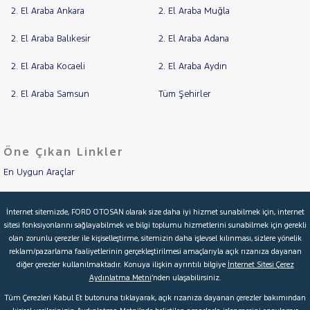
2. El Araba Ankara
2. El Araba Muğla
KIA
Cinsleri
Kasa
LANCIA
2. El Araba Balıkesir
2. El Araba Adana
Tipi
MAN
Aktarma
MERCEDES-
2. El Araba Kocaeli
2. El Araba Aydın
BENZ
Türü
2. El Araba Samsun
Tüm Şehirler
MINI
Garanti
Kampanya
MITSUBISHI
MOTORSIKLET
ve
Boya
Öne Çıkan Linkler
NISSAN
En Uygun Araçlar
Fırsatlar
OPEL
Değişen
İlan
PEUGEOT
Aracımı Değerle
Parça
İnternet sitemizde, FORD OTOSAN olarak size daha iyi hizmet sunabilmek için, internet
RENAULT
sitesi fonksiyonlarını sağlayabilmek ve bilgi toplumu hizmetlerini sunabilmek için gerekli
İkinci El Garanti
No
olan zorunlu çerezler ile kişiselleştirme, sitemizin daha işlevsel kılınması, sizlere yönelik
SEAT
reklam/pazarlama faaliyetlerinin gerçekleştirilmesi amaçlarıyla açık rızanıza dayanan
Kampanyalar
SKODA
diğer çerezler kullanılmaktadır. Konuya ilişkin ayrıntılı bilgiye
İnternet Sitesi Çerez
Aydınlatma Metni
’nden ulaşabilirsiniz.
SSANGYONG
Kredi Hesaplama & Başvuru
Tüm Çerezleri Kabul Et butonuna tıklayarak, açık rızanıza dayanan çerezler bakımından
SUBARU