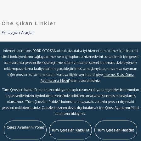
KIA
Cinsleri
Kasa
LANCIA
Öne Çıkan Linkler
Tipi
MAN
Aktarma
MERCEDES-
En Uygun Araçlar
BENZ
Türü
MINI
Aracımı Değerle
Garanti
Kampanya
İnternet sitemizde, FORD OTOSAN olarak size daha iyi hizmet sunabilmek için, internet
MITSUBISHI
sitesi fonksiyonlarını sağlayabilmek ve bilgi toplumu hizmetlerini sunabilmek için gerekli
İkinci El Garanti
MOTORSIKLET
olan zorunlu çerezler ile kişiselleştirme, sitemizin daha işlevsel kılınması, sizlere yönelik
ve
Boya
reklam/pazarlama faaliyetlerinin gerçekleştirilmesi amaçlarıyla açık rızanıza dayanan
Kampanyalar
NISSAN
diğer çerezler kullanılmaktadır. Konuya ilişkin ayrıntılı bilgiye
İnternet Sitesi Çerez
Fırsatlar
OPEL
Aydınlatma Metni
’nden ulaşabilirsiniz.
Değişen
Kredi Hesaplama & Başvuru
Tüm Çerezleri Kabul Et butonuna tıklayarak, açık rızanıza dayanan çerezler bakımından
İlan
PEUGEOT
Parça
kişisel verilerinizin Aydınlatma Metni’nde belirtilen amaçlarla işlenmesini onaylamış
RENAULT
olursunuz. “Tüm Çerezleri Reddet” butonuna tıklayarak, zorunlu çerezler dışındaki
No
© 2026 Ford Türkiye
Ford Kurumsal
Hakkımızda
çerezleri reddedebilirsiniz. Çerezleri kısmen devre dışı bırakmak için Çerez Ayarlarını Yönet
SEAT
butonuna tıklayınız.
Şartlar & Kişisel Verilerin Korunması
S.S.S.
Faydalı Bağlantılar
SKODA
Çerez Tercihleri
Çerez Ayarlarını Yönet
SSANGYONG
Tüm Çerezleri Kabul Et
Tüm Çerezleri Reddet
SUBARU