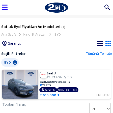
Satılık Byd Fiyatları Ve Modelleri
(1)
Ana Sayfa
İkinci El Araçlar
BYD
Garantili
Seçili Filtreler
Tümünü Temizle
Marka
BYD
x
BYD Seal U
Tüm
,
,
1.5 Phev DM-i
96Hp
SUV
Araçlar
2025
Hybrit
Otomatik
10.200 Km
Malatya
AUDI
%1,99 Faiz Fırsatı
Garantili
BMC
2.300.000 TL
Karşılaştır
BMW
Toplam 1 araç.
BYD
Seal