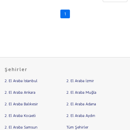
U
CHERY
1
Fiyat
CITROEN
Model
Aralığı
CUPRA
Yılı
DACIA
Km
DAIHATSU
Aralığı
FIAT
Aralığı
FORD
Şehirler
Şehir
Foton
2. El Araba İstanbul
2. El Araba İzmir
HONDA
Bayi
HYUNDAI
Yakıt
2. El Araba Ankara
2. El Araba Muğla
ISUZU
2. El Araba Balıkesir
2. El Araba Adana
Türü
Vites
Iveco
2. El Araba Kocaeli
2. El Araba Aydın
Jaecoo
Tipi
Araç
JEEP
2. El Araba Samsun
Tüm Şehirler