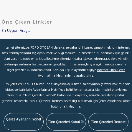
JEEP
Cinsleri
Kasa
KIA
Öne Çıkan Linkler
Tipi
LANCIA
Aktarma
En Uygun Araçlar
MAN
MERCEDES-
Türü
Aracımı Değerle
BENZ
Garanti
Kampanya
İnternet sitemizde, FORD OTOSAN olarak size daha iyi hizmet sunabilmek için, internet
MINI
sitesi fonksiyonlarını sağlayabilmek ve bilgi toplumu hizmetlerini sunabilmek için gerekli
İkinci El Garanti
MITSUBISHI
olan zorunlu çerezler ile kişiselleştirme, sitemizin daha işlevsel kılınması, sizlere yönelik
ve
Boya
reklam/pazarlama faaliyetlerinin gerçekleştirilmesi amaçlarıyla açık rızanıza dayanan
Kampanyalar
MOTORSIKLET
diğer çerezler kullanılmaktadır. Konuya ilişkin ayrıntılı bilgiye
İnternet Sitesi Çerez
Fırsatlar
NISSAN
Aydınlatma Metni
’nden ulaşabilirsiniz.
Değişen
Kredi Hesaplama & Başvuru
Tüm Çerezleri Kabul Et butonuna tıklayarak, açık rızanıza dayanan çerezler bakımından
İlan
OPEL
Parça
kişisel verilerinizin Aydınlatma Metni’nde belirtilen amaçlarla işlenmesini onaylamış
PEUGEOT
olursunuz. “Tüm Çerezleri Reddet” butonuna tıklayarak, zorunlu çerezler dışındaki
No
© 2026 Ford Türkiye
Ford Kurumsal
Hakkımızda
çerezleri reddedebilirsiniz. Çerezleri kısmen devre dışı bırakmak için Çerez Ayarlarını Yönet
RENAULT
butonuna tıklayınız.
Şartlar & Kişisel Verilerin Korunması
S.S.S.
Faydalı Bağlantılar
SEAT
Çerez Tercihleri
Çerez Ayarlarını Yönet
SKODA
Tüm Çerezleri Kabul Et
Tüm Çerezleri Reddet
SSANGYONG