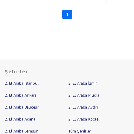
BMW
BYD
1
Fiyat
CHERY
Model
Aralığı
CITROEN
Yılı
CUPRA
Km
DACIA
Aralığı
DAIHATSU
Aralığı
FIAT
Şehirler
Şehir
FORD
2. El Araba İstanbul
2. El Araba İzmir
Foton
Bayi
HONDA
Yakıt
2. El Araba Ankara
2. El Araba Muğla
HYUNDAI
2. El Araba Balıkesir
2. El Araba Aydın
Türü
Vites
ISUZU
2. El Araba Adana
2. El Araba Kocaeli
Iveco
Tipi
Araç
Jaecoo
2. El Araba Samsun
Tüm Şehirler