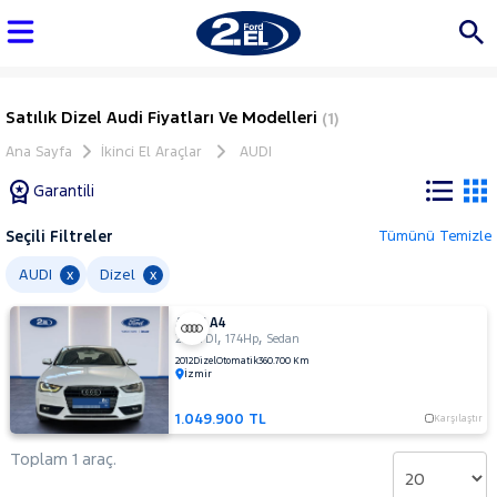
Satılık Dizel Audi Fiyatları Ve Modelleri
(1)
Ana Sayfa
İkinci El Araçlar
AUDI
Garantili
Seçili Filtreler
Tümünü Temizle
Marka
AUDI
Dizel
x
x
AUDI A4
Tüm
,
,
2.0 TDI
174Hp
Sedan
Araçlar
2012
Dizel
Otomatik
360.700 Km
İzmir
AUDI
A4
1.049.900 TL
Karşılaştır
Q3
Toplam 1 araç.
BMC