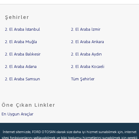
Şehirler
2. El Araba İstanbul
2. El Araba İzmir
2. El Araba Muğla
2. El Araba Ankara
2. El Araba Balıkesir
2. El Araba Aydın
2. El Araba Adana
2. El Araba Kocaeli
2. El Araba Samsun
Tüm Şehirler
Öne Çıkan Linkler
En Uygun Araçlar
Aracımı Değerle
İnternet sitemizde, FORD OTOSAN olarak size daha iyi hizmet sunabilmek için, internet
sitesi fonksiyonlarını sağlayabilmek ve bilgi toplumu hizmetlerini sunabilmek için gerekli