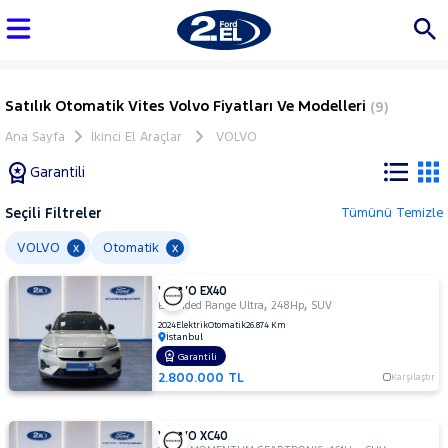
Satılık Otomatik Vites Volvo Fiyatları Ve Modelleri
(9)
Ana Sayfa
İkinci El Araçlar
VOLVO
Garantili
Seçili Filtreler
Tümünü Temizle
Marka
VOLVO
Otomatik
x
x
VOLVO EX40
Tüm
,
,
Extended Range Ultra
248Hp
SUV
Araçlar
2024
Elektrik
Otomatik
26.874 Km
İstanbul
AUDI
Garantili
BMC
2.800.000 TL
Karşılaştır
BMW
BYD
VOLVO XC40