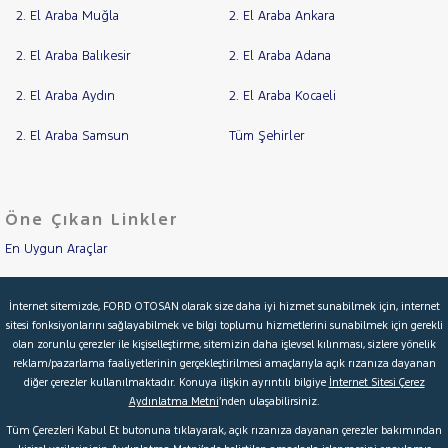
LANCIA
2. El Araba Muğla
2. El Araba Ankara
Cinsleri
Kasa
MAN
2. El Araba Balıkesir
2. El Araba Adana
MERCEDES-
Tipi
Aktarma
BENZ
2. El Araba Aydın
2. El Araba Kocaeli
MINI
Türü
MITSUBISHI
2. El Araba Samsun
Tüm Şehirler
Garanti
Kampanya
MOTORSIKLET
NISSAN
ve
Boya
Öne Çıkan Linkler
OPEL
En Uygun Araçlar
Fırsatlar
PEUGEOT
Değişen
RENAULT
İlan
Aracımı Değerle
Parça
İnternet sitemizde, FORD OTOSAN olarak size daha iyi hizmet sunabilmek için, internet
SEAT
sitesi fonksiyonlarını sağlayabilmek ve bilgi toplumu hizmetlerini sunabilmek için gerekli
İkinci El Garanti
No
SKODA
olan zorunlu çerezler ile kişiselleştirme, sitemizin daha işlevsel kılınması, sizlere yönelik
reklam/pazarlama faaliyetlerinin gerçekleştirilmesi amaçlarıyla açık rızanıza dayanan
Kampanyalar
SSANGYONG
diğer çerezler kullanılmaktadır. Konuya ilişkin ayrıntılı bilgiye
İnternet Sitesi Çerez
Aydınlatma Metni
’nden ulaşabilirsiniz.
SUBARU
Kredi Hesaplama & Başvuru
Tüm Çerezleri Kabul Et butonuna tıklayarak, açık rızanıza dayanan çerezler bakımından
TESLA