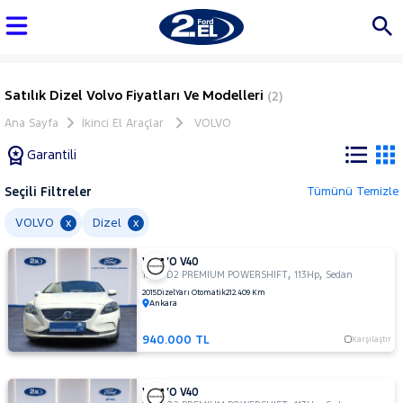
Satılık Dizel Volvo Fiyatları Ve Modelleri
(2)
Ana Sayfa
İkinci El Araçlar
VOLVO
Garantili
Seçili Filtreler
Tümünü Temizle
Marka
VOLVO
Dizel
x
x
VOLVO V40
Tüm
,
,
1.6 D D2 PREMIUM POWERSHIFT
113Hp
Sedan
Araçlar
2015
Dizel
Yarı Otomatik
212.409 Km
Ankara
AUDI
BMC
940.000 TL
Karşılaştır
BMW
BYD
VOLVO V40