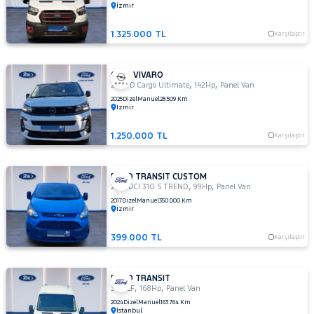
İzmir
TOYOTA
RAMA
TRAKTÖR
1.325.000 TL
Karşılaştır
YAP
VOLKSWAGEN
VOLVO
OPEL VIVARO
,
,
2.0 TD Cargo Ultimate
142Hp
Panel Van
2025
Dizel
Manuel
28.509 Km
İzmir
1.250.000 TL
Karşılaştır
FORD TRANSIT CUSTOM
,
,
2.2 TDCI 310 S TREND
99Hp
Panel Van
2017
Dizel
Manuel
350.000 Km
İzmir
399.000 TL
Karşılaştır
FORD TRANSIT
,
,
350 LF
168Hp
Panel Van
2024
Dizel
Manuel
163.764 Km
İstanbul