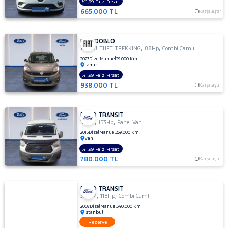
%1,99 Faiz Fırsatı
665.000 TL
Karşılaştır
FIAT DOBLO
,
,
1.6 MULTIJET TREKKING
88Hp
Combi Camlı
2023
Dizel
Manuel
29.000 Km
İzmir
%1,99 Faiz Fırsatı
938.000 TL
Karşılaştır
FORD TRANSIT
,
,
350 L
153Hp
Panel Van
2015
Dizel
Manuel
269.000 Km
Van
%1,99 Faiz Fırsatı
780.000 TL
Karşılaştır
FORD TRANSIT
,
,
330 M
118Hp
Combi Camlı
2007
Dizel
Manuel
340.000 Km
İstanbul
Rezerve