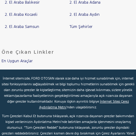
2. El Araba Balıkesir
2. El Araba Adana
2. El Araba Kocaeli
2. El Araba Aydın
2. El Araba Samsun
Tüm Şehirler
Öne Çıkan Linkler
En Uygun Araçlar
Aracımı Değerle
İnternet sitemizde, FORD OTOSAN olarak size daha iyi hizmet sunabilmek için, internet
sitesi fonksiyonlarını sağlayabilmek ve bilgi toplumu hizmetlerini sunabilmek için gerekli
İkinci El Garanti
olan zorunlu çerezler ile kişiselleştirme, sitemizin daha işlevsel kılınması, sizlere yönelik
reklam/pazarlama faaliyetlerinin gerçekleştirilmesi amaçlarıyla açık rızanıza dayanan
Kampanyalar
diğer çerezler kullanılmaktadır. Konuya ilişkin ayrıntılı bilgiye
İnternet Sitesi Çerez
Aydınlatma Metni
’nden ulaşabilirsiniz.
Kredi Hesaplama & Başvuru
Tüm Çerezleri Kabul Et butonuna tıklayarak, açık rızanıza dayanan çerezler bakımından
kişisel verilerinizin Aydınlatma Metni’nde belirtilen amaçlarla işlenmesini onaylamış
olursunuz. “Tüm Çerezleri Reddet” butonuna tıklayarak, zorunlu çerezler dışındaki
© 2026 Ford Türkiye
Ford Kurumsal
Hakkımızda
çerezleri reddedebilirsiniz. Çerezleri kısmen devre dışı bırakmak için Çerez Ayarlarını Yönet