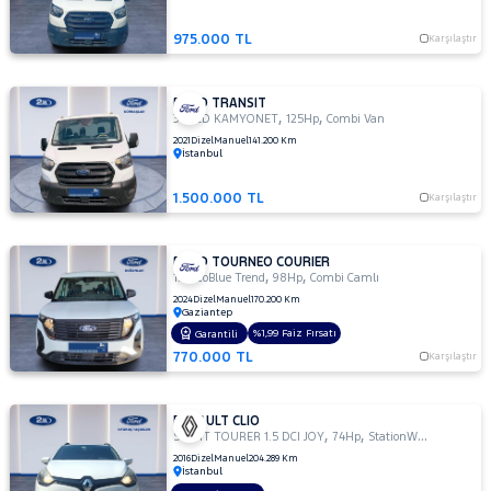
975.000 TL
Karşılaştır
FORD TRANSIT
,
,
350ED KAMYONET
125Hp
Combi Van
2021
Dizel
Manuel
141.200 Km
İstanbul
1.500.000 TL
Karşılaştır
FORD TOURNEO COURIER
,
,
1.5 EcoBlue Trend
98Hp
Combi Camlı
2024
Dizel
Manuel
170.200 Km
Gaziantep
%1,99 Faiz Fırsatı
Garantili
770.000 TL
Karşılaştır
RENAULT CLIO
,
,
SPORT TOURER 1.5 DCI JOY
74Hp
StationWagon
2016
Dizel
Manuel
204.289 Km
İstanbul