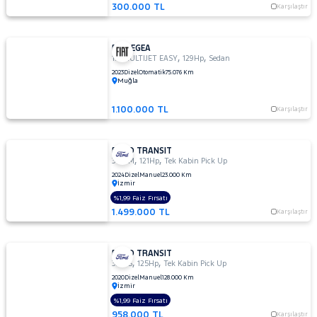
300.000 TL
Karşılaştır
FIAT EGEA
,
,
1.6 MULTIJET EASY
129Hp
Sedan
2023
Dizel
Otomatik
75.076 Km
Muğla
1.100.000 TL
Karşılaştır
FORD TRANSIT
,
,
350 M
121Hp
Tek Kabin Pick Up
2024
Dizel
Manuel
23.000 Km
İzmir
%1,99 Faiz Fırsatı
1.499.000 TL
Karşılaştır
FORD TRANSIT
,
,
330 S
125Hp
Tek Kabin Pick Up
2020
Dizel
Manuel
128.000 Km
İzmir
%1,99 Faiz Fırsatı
958.000 TL
Karşılaştır