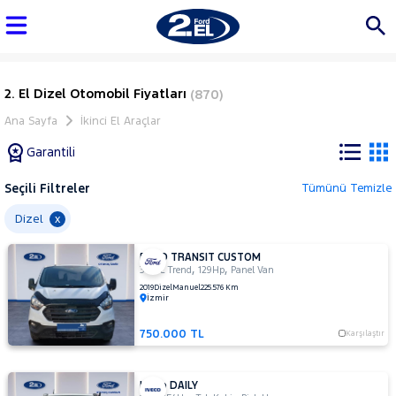
2. El Dizel Otomobil Fiyatları
(870)
Ana Sayfa
İkinci El Araçlar
Garantili
Seçili Filtreler
Tümünü Temizle
Marka
Dizel
x
FORD TRANSIT CUSTOM
Tüm
,
,
340 L Trend
129Hp
Panel Van
Araçlar
2019
Dizel
Manuel
225.576 Km
İzmir
AUDI
BMC
750.000 TL
Karşılaştır
BMW
BYD
Iveco DAILY