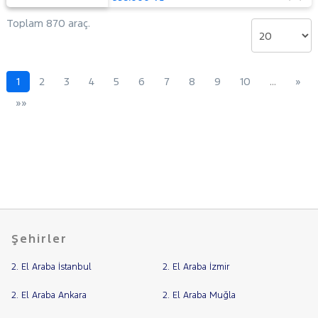
Toplam 870 araç.
1
2
3
4
5
6
7
8
9
10
…
»
»»
Şehirler
2. El Araba İstanbul
2. El Araba İzmir
2. El Araba Ankara
2. El Araba Muğla