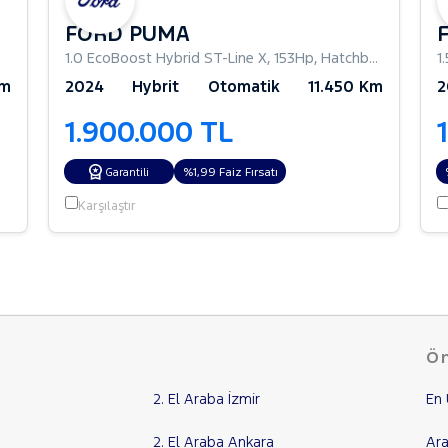
FORD PUMA
1.0 EcoBoost Hybrid ST-Line X
,
153Hp
,
Hatchback 5 Kapı
1
Km
2024
Hybrit
Otomatik
11.450 Km
2
1.900.000 TL
%1,99 Faiz Fırsatı
Garantili
Karşılaştır
Ön
2. El Araba İzmir
En 
2. El Araba Ankara
Ara