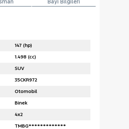
nsman
Bayi Bilgileri
147 (hp)
1.498 (cc)
SUV
35CKR972
Otomobil
Binek
4x2
TMBG*************