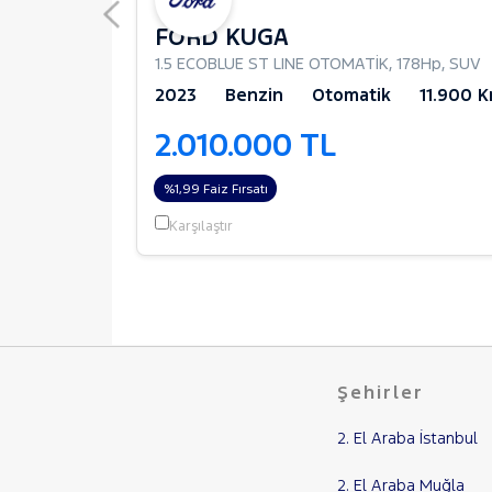
FORD KUGA
e
,
178Hp
,
SUV
1.5 ECOBLUE ST LINE OTOMATİK
,
178Hp
,
SUV
63.780 Km
2023
Benzin
Otomatik
11.900 
2.010.000 TL
%1,99 Faiz Fırsatı
Karşılaştır
Şehirler
2. El Araba İstanbul
2. El Araba Muğla