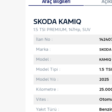
Araç Bilgileri
Açık
SKODA KAMIQ
1.5 TSI PREMIUM, 147Hp, SUV
İlan No :
14240
Marka :
SKODA
Model :
KAMIQ
Model Tipi :
1.5 T
Model Yılı :
2025
Kilometre :
25.00
Vites :
Otoma
Yakıt Türü :
Benzi