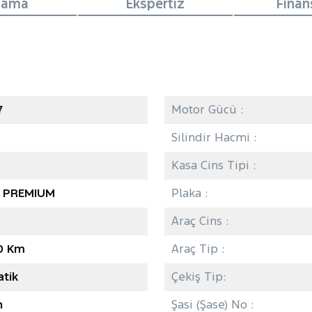
lama
Ekspertiz
Fina
7
Motor Gücü :
Silindir Hacmi :
Kasa Cins Tipi :
SI PREMIUM
Plaka :
Araç Cins :
0 Km
Araç Tip :
tik
Çekiş Tip:
n
Şasi (Şase) No :