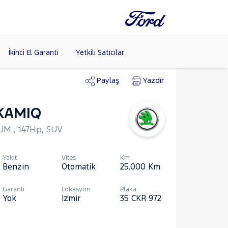
İkinci El Garanti
Yetkili Satıcılar
Paylaş
Yazdır
KAMIQ
Tüm Markaları
Listele >
UM , 147Hp, SUV
Yakıt
Vites
Km
Benzin
Otomatik
25.000
Km
Garanti
Lokasyon
Plaka
Yok
İzmir
35 CKR 972