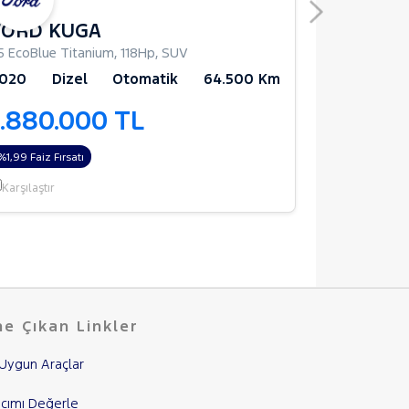
FORD KUGA
FORD K
.5 EcoBlue Titanium
,
118Hp
,
SUV
1.5 EcoBoost
020
Dizel
Otomatik
64.500 Km
2022
Be
1.880.000 TL
1.950.
%1,99 Faiz Fırsatı
Garantili
Karşılaştır
Karşılaştır
e Çıkan Linkler
Uygun Araçlar
cımı Değerle