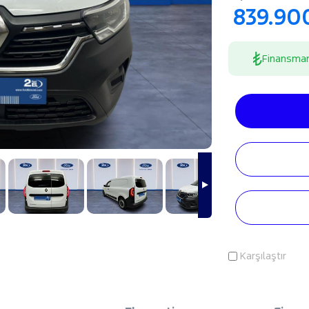
839.90
Finansma
Karşılaştır