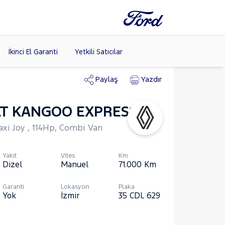
İkinci El Garanti
Yetkili Satıcılar
6
Paylaş
Yazdır
T KANGOO EXPRESS
Tüm Markaları
Listele >
axi Joy , 114Hp, Combi Van
(8)
Yakıt
Vites
Km
Dizel
Manuel
71.000
Km
Garanti
Lokasyon
Plaka
Yok
İzmir
35 CDL 629