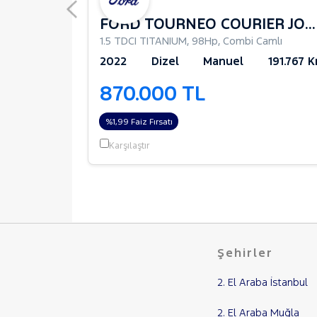
FORD TOURNEO COURIER JOURNEY
1.5 TDCI TITANIUM
,
98Hp
,
Combi Camlı
111.822 Km
2022
Dizel
Manuel
191.767 
870.000 TL
%1,99 Faiz Fırsatı
Karşılaştır
Şehirler
2. El Araba İstanbul
2. El Araba Muğla