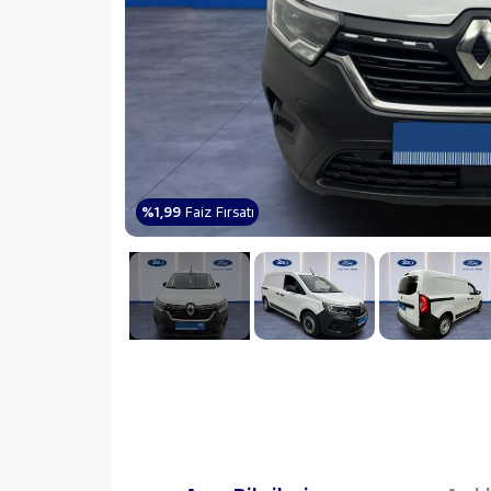
%1,99
Faiz Fırsatı