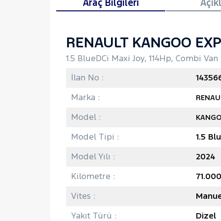
Araç Bilgileri
Açık
RENAULT KANGOO EXP
1.5 BlueDCi Maxi Joy, 114Hp, Combi Van
İlan No :
14356
Marka :
RENAU
Model :
KANGO
Model Tipi :
1.5 Bl
Model Yılı :
2024
Kilometre :
71.00
Vites :
Manue
Yakıt Türü :
Dizel