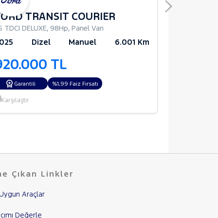
FORD TRANSIT COURIER
FIAT EG
.5 TDCI DELUXE
,
98Hp
,
Panel Van
1.4 FIRE EAS
025
Dizel
Manuel
6.001 Km
2023
Be
920.000 TL
780.0
%1,99 Faiz Fırsatı
%1,99 Faiz Fırs
Garantili
Karşılaştır
Karşılaştır
e Çıkan Linkler
Uygun Araçlar
cımı Değerle