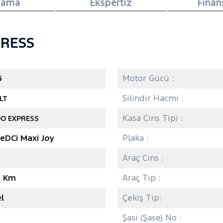
lama
Ekspertiz
Fina
RESS
6
Motor Gücü :
Silindir Hacmi :
LT
Kasa Cins Tipi :
O EXPRESS
ueDCi Maxi Joy
Plaka :
Araç Cins :
0 Km
Araç Tip :
l
Çekiş Tip:
Şasi (Şase) No :