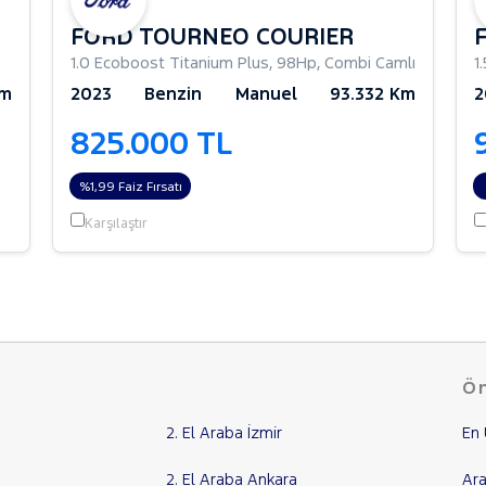
FORD TOURNEO COURIER
1.0 Ecoboost Titanium Plus
,
98Hp
,
Combi Camlı
1
Km
2023
Benzin
Manuel
93.332 Km
2
825.000 TL
%1,99 Faiz Fırsatı
Karşılaştır
Ön
2. El Araba İzmir
En 
2. El Araba Ankara
Ara