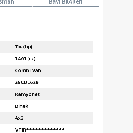
nsman
Bayi Bilgileri
114 (hp)
1.461 (cc)
Combi Van
35CDL629
Kamyonet
Binek
4x2
VF1R*************