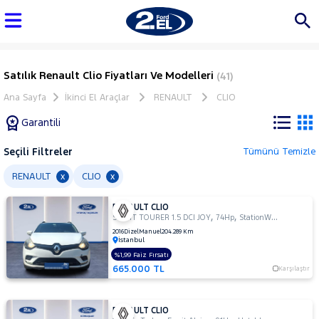
Satılık Renault Clio Fiyatları Ve Modelleri
(41)
Ana Sayfa
İkinci El Araçlar
RENAULT
CLIO
Garantili
Seçili Filtreler
Tümünü Temizle
Marka
RENAULT
CLIO
x
x
RENAULT CLIO
Tüm
,
,
SPORT TOURER 1.5 DCI JOY
74Hp
StationWagon
Araçlar
2016
Dizel
Manuel
204.289 Km
İstanbul
AUDI
%1,99 Faiz Fırsatı
BMC
665.000 TL
Karşılaştır
BMW
BYD
RENAULT CLIO