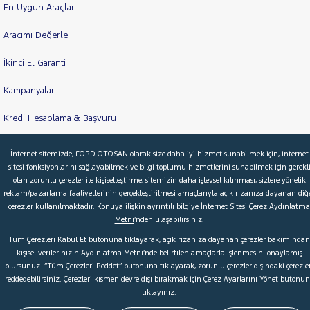
En Uygun Araçlar
Aracımı Değerle
İkinci El Garanti
Kampanyalar
Kredi Hesaplama & Başvuru
İnternet sitemizde, FORD OTOSAN olarak size daha iyi hizmet sunabilmek için, internet
sitesi fonksiyonlarını sağlayabilmek ve bilgi toplumu hizmetlerini sunabilmek için gerekl
© 2026 Ford Türkiye
Ford Kurumsal
Hakkımızda
olan zorunlu çerezler ile kişiselleştirme, sitemizin daha işlevsel kılınması, sizlere yönelik
Şartlar & Kişisel Verilerin Korunması
S.S.S.
Faydalı Bağlantılar
reklam/pazarlama faaliyetlerinin gerçekleştirilmesi amaçlarıyla açık rızanıza dayanan diğ
çerezler kullanılmaktadır. Konuya ilişkin ayrıntılı bilgiye
İnternet Sitesi Çerez Aydınlatma
Çerez Tercihleri
Metni
’nden ulaşabilirsiniz.
Tüm Çerezleri Kabul Et butonuna tıklayarak, açık rızanıza dayanan çerezler bakımından
kişisel verilerinizin Aydınlatma Metni’nde belirtilen amaçlarla işlenmesini onaylamış
olursunuz. “Tüm Çerezleri Reddet” butonuna tıklayarak, zorunlu çerezler dışındaki çerezler
reddedebilirsiniz. Çerezleri kısmen devre dışı bırakmak için Çerez Ayarlarını Yönet butonu
tıklayınız.