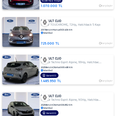
%1,99 Faiz Fırsatı
Megane
1.070.000 TL
Karşılaştır
E-Tech
SYMBOL
TRAFIC
RENAULT CLIO
,
,
1.2 16V TOUCHROME
72Hp
Hatchback 5 Kapı
SEAT
2017
Benzin
Manuel
103.406 Km
İstanbul
SKODA
725.000 TL
Karşılaştır
SSANGYONG
SUBARU
RENAULT CLIO
TESLA
,
,
1.0 TCe Techno Esprit Alpine
99Hp
Hatchback 5 Kapı
2025
Benzin
Otomatik
19.498 Km
TOGG
İstanbul
Garantili
TOYOTA
1.485.950 TL
Karşılaştır
TRAKTÖR
VOLKSWAGEN
RENAULT CLIO
,
,
VOLVO
1.0 TCe Techno Esprit Alpine
90Hp
Hatchback 5 Kapı
2025
Benzin
Otomatik
16.852 Km
İstanbul
Garantili