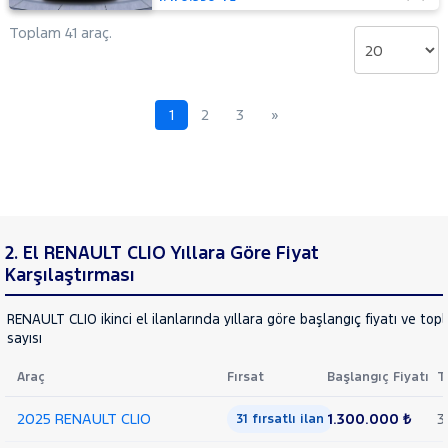
Toplam 41 araç.
1
2
3
»
2. El RENAULT CLIO Yıllara Göre Fiyat
Karşılaştırması
RENAULT CLIO ikinci el ilanlarında yıllara göre başlangıç fiyatı ve top
sayısı
Araç
Fırsat
Başlangıç Fiyatı
T
2025 RENAULT CLIO
1.300.000 ₺
3
31 fırsatlı ilan