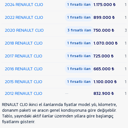
2024 RENAULT CLIO
1.175.000 ₺
1
1 fırsatlı ilan
2022 RENAULT CLIO
899.000 ₺
1
1 fırsatlı ilan
2020 RENAULT CLIO
750.000 ₺
3
3 fırsatlı ilan
2018 RENAULT CLIO
1.070.000 ₺
1
1 fırsatlı ilan
2017 RENAULT CLIO
725.000 ₺
1
1 fırsatlı ilan
2016 RENAULT CLIO
665.000 ₺
1
1 fırsatlı ilan
2015 RENAULT CLIO
1.100.000 ₺
1
1 fırsatlı ilan
2012 RENAULT CLIO
—
832.900 ₺
1
RENAULT CLIO ikinci el ilanlarında fiyatlar model yılı, kilometre,
donanım paketi ve aracın genel kondisyonuna göre değişebilir.
Tablo, yayındaki aktif ilanlar üzerinden yıllara göre başlangıç
fiyatlarını gösterir.