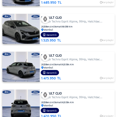
1.485.950 TL
Karşılaştır
RENAULT CLIO
,
,
1.0 TCe Techno Esprit Alpine
99Hp
Hatchback 5 Kapı
2025
Benzin
Otomatik
8.058 Km
İstanbul
Garantili
1.525.950 TL
Karşılaştır
RENAULT CLIO
,
,
1.0 TCe Techno Esprit Alpine
99Hp
Hatchback 5 Kapı
2025
Benzin
Otomatik
20.584 Km
İstanbul
Garantili
1.475.950 TL
Karşılaştır
RENAULT CLIO
,
,
1.0 TCe Techno Esprit Alpine
99Hp
Hatchback 5 Kapı
2025
Benzin
Otomatik
20.584 Km
İstanbul
Garantili
1.470.950 TL
Karşılaştır