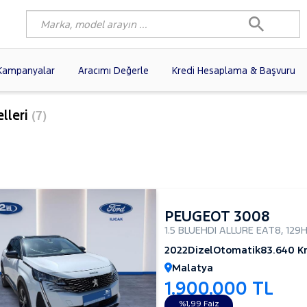
Kampanyalar
Aracımı Değerle
Kredi Hesaplama & Başvuru
5)
FIAT
(99)
RENAULT
(77)
lleri
(7)
AGEN
(57)
OPEL
(55)
PEUGEOT
(35)
I
(19)
CITROEN
(17)
TOYOTA
(14)
)
KIA
(12)
VOLVO
(11)
9)
NISSAN
(9)
AUDI
(9)
PEUGEOT 3008
1.5 BLUEHDI ALLURE EAT8
,
129
2022
Dizel
Otomatik
83.640 
Malatya
1.900.000 TL
%1,99 Faiz