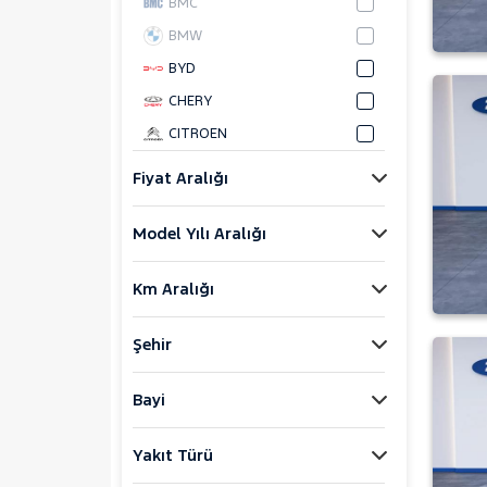
BMC
BMW
BYD
CHERY
CITROEN
CUPRA
Fiyat Aralığı
DACIA
Model Yılı Aralığı
DAIHATSU
FIAT
Km Aralığı
FORD
Foton
Şehir
HONDA
HYUNDAI
Bayi
ISUZU
Yakıt Türü
Iveco