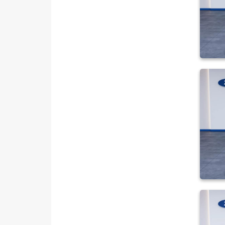
208
3008
308
508
BIPPER
BOXER
EXPERT
EXPERT TRAVELLER
J9
PARTNER
RİFTER
RENAULT
SEAT
SKODA
SSANGYONG