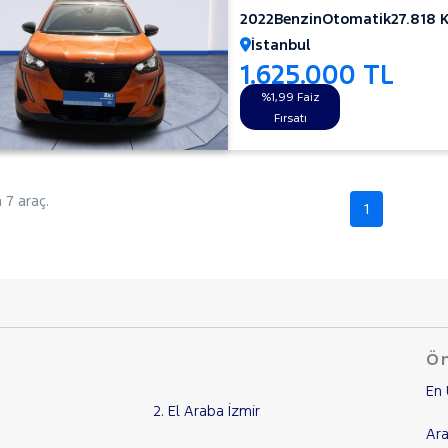
2022
Benzin
Otomatik
27.818 
İstanbul
1.625.000 TL
%1,99 Faiz
Fırsatı
7 araç.
1
Ön
En 
2. El Araba İzmir
Ara