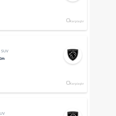
Karşılaştır
,
SUV
 Km
Karşılaştır
UV