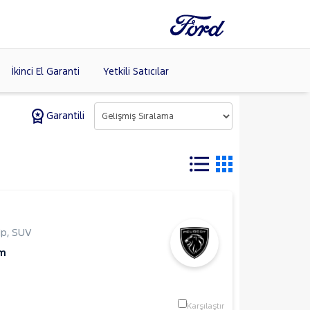
İkinci El Garanti
Yetkili Satıcılar
Garantili
Tüm Markaları
Listele >
Hp
,
SUV
Km
Karşılaştır