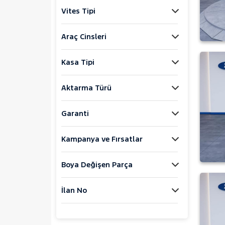
Jaecoo
Vites Tipi
JEEP
KIA
Araç Cinsleri
LANCIA
Kasa Tipi
MAN
MERCEDES-BENZ
Aktarma Türü
MINI
MITSUBISHI
Garanti
MOTORSIKLET
Kampanya ve Fırsatlar
NISSAN
OPEL
Boya Değişen Parça
PEUGEOT
107
İlan No
2008
207