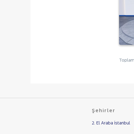
SUBARU
TESLA
TOGG
TOYOTA
TRAKTÖR
VOLKSWAGEN
VOLVO
Toplam 
Şehirler
2. El Araba İstanbul