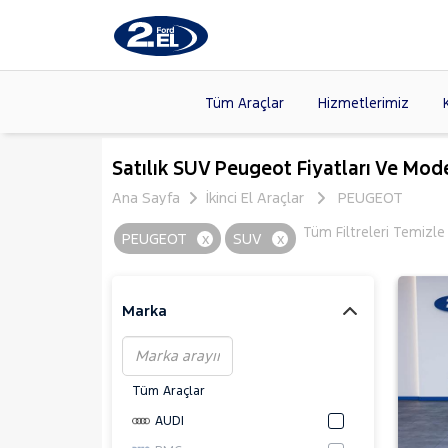
Tüm Araçlar
Hizmetlerimiz
Markalar
>
FORD
(88
Satılık SUV Peugeot Fiyatları Ve Mode
VOLKSW
Ana Sayfa
İkinci El Araçlar
PEUGEOT
Modeller
>
HYUNDA
Tüm Filtreleri Temizle
PEUGEOT
x
SUV
x
Kasalar
>
DACIA
(13
SKODA
(
Marka
Tüm Araçlar
AUDI