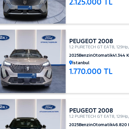
2.125.000 TL
PEUGEOT 2008
1.2 PURETECH GT EAT8
,
129Hp
2025
Benzin
Otomatik
41.344 
İstanbul
1.770.000 TL
PEUGEOT 2008
1.2 PURETECH GT EAT8
,
129Hp
2025
Benzin
Otomatik
46.820