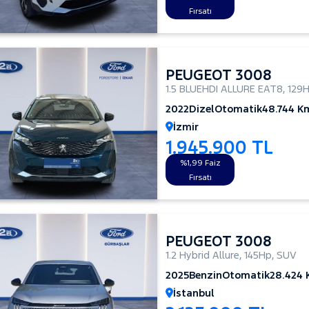
Fırsatı
PEUGEOT 3008
1.5 BLUEHDI ALLURE EAT8
,
129
2022
Dizel
Otomatik
48.744 K
İzmir
1.945.900 TL
%1,99 Faiz
Fırsatı
PEUGEOT 3008
1.2 Hybrid Allure
,
145Hp
,
SUV
2025
Benzin
Otomatik
28.424
İstanbul