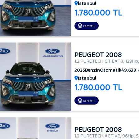
İstanbul
1.780.000 TL
Garantili
PEUGEOT 2008
1.2 PURETECH GT EAT8
,
129Hp
2025
Benzin
Otomatik
49.639
İstanbul
1.780.000 TL
Garantili
PEUGEOT 2008
1.2 PURETECH ACTIVE
,
96Hp
,
S