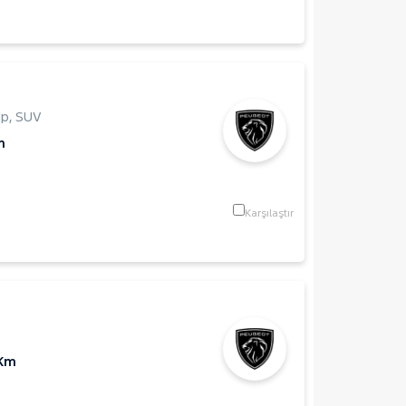
Hp
,
SUV
m
Karşılaştır
 Km