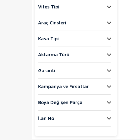
Jaecoo
Vites Tipi
JEEP
KIA
Araç Cinsleri
LANCIA
Kasa Tipi
MAN
MERCEDES-BENZ
Aktarma Türü
MINI
MITSUBISHI
Garanti
MOTORSIKLET
Kampanya ve Fırsatlar
NISSAN
OPEL
Boya Değişen Parça
PEUGEOT
107
İlan No
2008
207