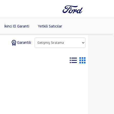
İkinci El Garanti
Yetkili Satıcılar
Garantili
Tüm Markaları
Listele >
(8)