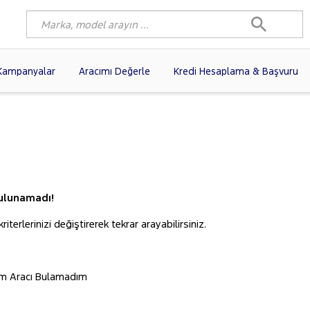
Kampanyalar
Aracımı Değerle
Kredi Hesaplama & Başvuru
3)
FIAT
(102)
RENAULT
(80)
AGEN
(61)
OPEL
(56)
PEUGEOT
(38)
N
(19)
DACIA
(16)
HYUNDAI
(15)
(14)
VOLVO
(12)
KIA
(11)
10)
AUDI
(10)
MERCEDES-BENZ
ulunamadı!
iterlerinizi değiştirerek tekrar arayabilirsiniz.
ım Aracı Bulamadım