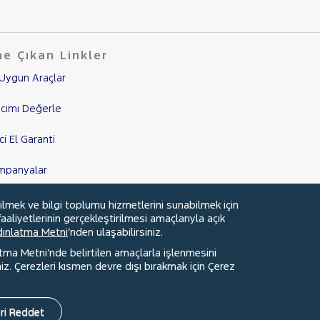
e Çıkan Linkler
Uygun Araçlar
cımı Değerle
nci El Garanti
mpanyalar
edi Hesaplama & Başvuru
ilmek ve bilgi toplumu hizmetlerini sunabilmek için
aaliyetlerinin gerçekleştirilmesi amaçlarıyla açık
ydınlatma Metni
’nden ulaşabilirsiniz.
atma Metni’nde belirtilen amaçlarla işlenmesini
z. Çerezleri kısmen devre dışı bırakmak için Çerez
Faydalı Bağlantılar
Çerez Tercihleri
ri Reddet