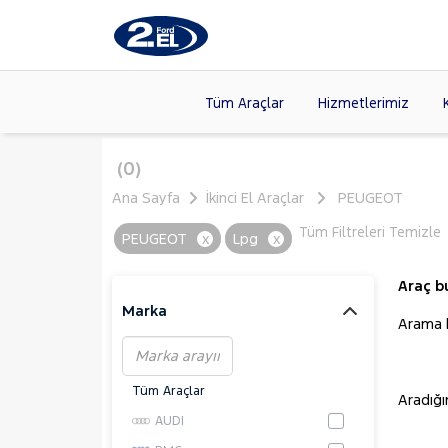
Tüm Araçlar
Hizmetlerimiz
Markalar
>
FORD
(89
(0)
VOLKSW
Ana Sayfa
İkinci El Araçlar
PEUGEOT
Modeller
>
CITROE
Tüm Filtreleri Temizle
PEUGEOT
x
Lpg
x
Kasalar
>
TOYOTA
SKODA
(
Araç b
Marka
Arama kr
Tüm Araçlar
Aradığ
AUDI