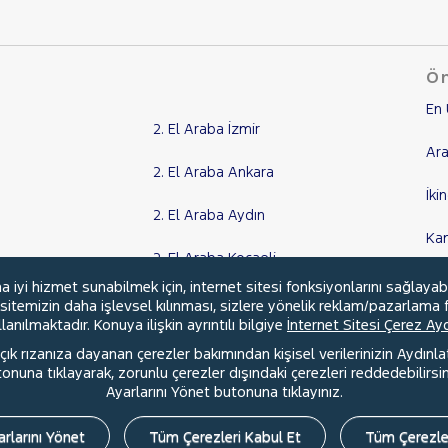
Ön
En 
2. El Araba İzmir
Ara
2. El Araba Ankara
İki
2. El Araba Aydın
Ka
2. El Araba Kocaeli
Kr
yi hizmet sunabilmek için, internet sitesi fonksiyonlarını sağlayab
Tüm Şehirler
, sitemizin daha işlevsel kılınması, sizlere yönelik reklam/pazarlama f
anılmaktadır. Konuya ilişkin ayrıntılı bilgiye
İnternet Sitesi Çerez A
ık rızanıza dayanan çerezler bakımından kişisel verilerinizin Aydınl
una tıklayarak, zorunlu çerezler dışındaki çerezleri reddedebilirsini
l
Hakkımızda
Şartlar & Kişisel Verilerin Korunması
S.S.S.
Ayarlarını Yönet butonuna tıklayınız.
rlarını Yönet
Tüm Çerezleri Kabul Et
Tüm Çerezle