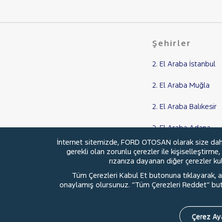
208
3008
308
Şehirler
508
BIPPER
2. El Araba İstanbul
BOXER
2. El Araba Muğla
EXPERT
2. El Araba Balıkesir
EXPERT TRAVELLER
J9
2. El Araba Adana
PARTNER
İnternet sitemizde, FORD OTOSAN olarak size daha i
2. El Araba Samsun
gerekli olan zorunlu çerezler ile kişiselleştirme
RİFTER
rızanıza dayanan diğer çerezler kull
RENAULT
Tüm Çerezleri Kabul Et butonuna tıklayarak, aç
onaylamış olursunuz. “Tüm Çerezleri Reddet” buton
SEAT
© 2026 Ford Türkiye
Ford Kurumsa
SKODA
SSANGYONG
Çerez Aya