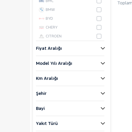
BMC
Toplam
BMW
BYD
CHERY
CITROEN
CUPRA
Fiyat Aralığı
DACIA
Model Yılı Aralığı
DAIHATSU
FIAT
Km Aralığı
FORD
Foton
Şehir
HONDA
HYUNDAI
Bayi
ISUZU
Yakıt Türü
Iveco