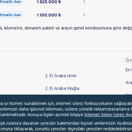
1.625.000 ₺
1
 fırsatlı ilan
1.100.000 ₺
1
 fırsatlı ilan
lı, kilometre, donanım paketi ve aracın genel kondisyonuna göre değişebi
Ön
En 
2. El Araba İzmir
Ara
2. El Araba Muğla
İki
2. El Araba Adana
yi hizmet sunabilmek için, internet sitesi fonksiyonlarını sağlayab
Ka
, sitemizin daha işlevsel kılınması, sizlere yönelik reklam/pazarlama f
2. El Araba Aydın
anılmaktadır. Konuya ilişkin ayrıntılı bilgiye
İnternet Sitesi Çerez A
Kr
ık rızanıza dayanan çerezler bakımından kişisel verilerinizin Aydınl
Tüm Şehirler
una tıklayarak, zorunlu çerezler dışındaki çerezleri reddedebilirsini