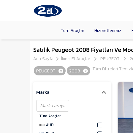
Tüm Araçlar
Hizmetlerimiz
Markalar
>
FORD
(87
Satılık Peugeot 2008 Fiyatları Ve Mod
VOLKSW
Ana Sayfa
İkinci El Araçlar
PEUGEOT
2
Modeller
>
CITROE
Tüm Filtreleri Temizl
PEUGEOT
x
2008
x
Kasalar
>
TOYOTA
SKODA
(
Marka
Tüm Araçlar
AUDI