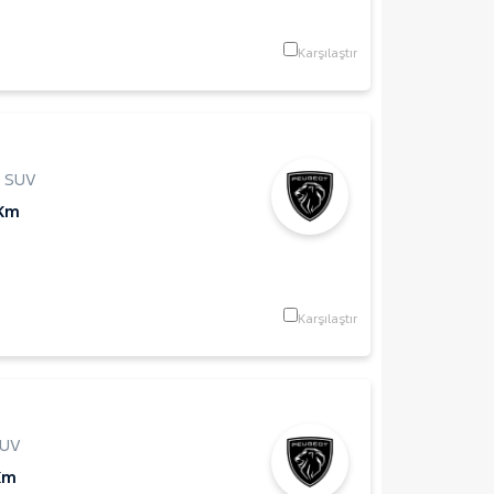
Karşılaştır
,
SUV
 Km
Karşılaştır
UV
Km