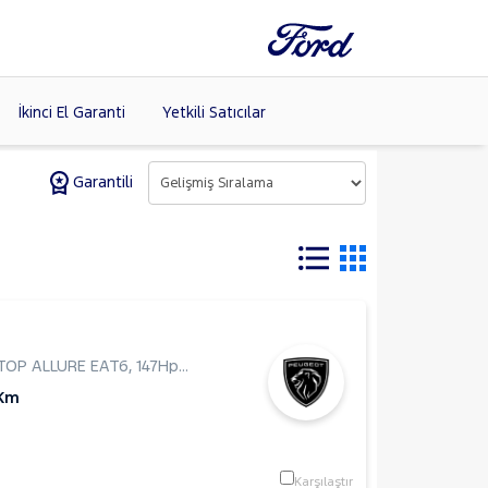
İkinci El Garanti
Yetkili Satıcılar
Garantili
Tüm Markaları
Listele >
TOP ALLURE EAT6
,
147Hp
,
Hatchback 5 Kapı
 Km
Karşılaştır