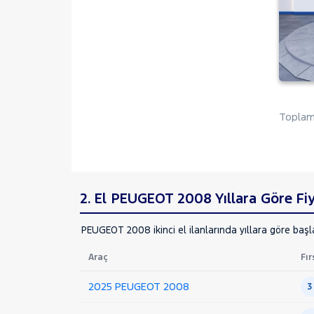
1.2 PURETECH ACTIVE
1.2 PURETECH GT EAT8
207
208
3008
308
Toplam 
508
BIPPER
BOXER
2. El PEUGEOT 2008 Yıllara Göre Fiy
EXPERT
EXPERT TRAVELLER
PEUGEOT 2008 ikinci el ilanlarında yıllara göre başla
J9
Araç
Fır
PARTNER
RİFTER
2025 PEUGEOT 2008
3
RENAULT