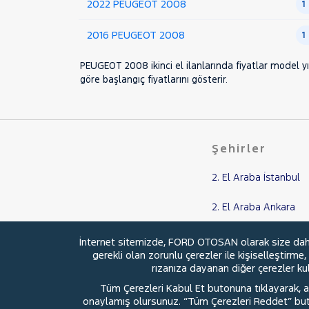
2022 PEUGEOT 2008
1
SEAT
2016 PEUGEOT 2008
SKODA
1
SSANGYONG
PEUGEOT 2008 ikinci el ilanlarında fiyatlar model yı
SUBARU
göre başlangıç fiyatlarını gösterir.
TESLA
TOYOTA
TRAKTÖR
Şehirler
VOLKSWAGEN
2. El Araba İstanbul
VOLVO
2. El Araba Ankara
2. El Araba Balıkesir
İnternet sitemizde, FORD OTOSAN olarak size daha i
gerekli olan zorunlu çerezler ile kişiselleştirme
2. El Araba Kocaeli
rızanıza dayanan diğer çerezler kull
Tüm Çerezleri Kabul Et butonuna tıklayarak, aç
2. El Araba Samsun
onaylamış olursunuz. “Tüm Çerezleri Reddet” buton