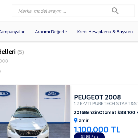
Kampanyalar
Aracımı Değerle
Kredi Hesaplama & Başvuru
7)
FIAT
(100)
RENAULT
(81)
elleri
(5)
AGEN
(61)
OPEL
(57)
PEUGEOT
(39)
008
N
(20)
DACIA
(17)
HYUNDAI
(14)
e
(13)
VOLVO
(12)
KIA
(11)
10)
AUDI
(10)
NISSAN
(9)
PEUGEOT 2008
1.2 E-VTI PURETECH START&S
2016
Benzin
Otomatik
88.100
İzmir
1.100.000 TL
%1,99 Faiz