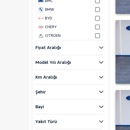
BMC
BMW
BYD
CHERY
CITROEN
CUPRA
Fiyat Aralığı
DACIA
Model Yılı Aralığı
DAIHATSU
FIAT
Km Aralığı
FORD
Foton
Şehir
HONDA
HYUNDAI
Bayi
ISUZU
Yakıt Türü
Iveco