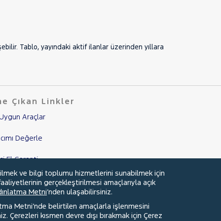
lir. Tablo, yayındaki aktif ilanlar üzerinden yıllara
e Çıkan Linkler
Uygun Araçlar
cımı Değerle
nci El Garanti
ilmek ve bilgi toplumu hizmetlerini sunabilmek için
mpanyalar
aaliyetlerinin gerçekleştirilmesi amaçlarıyla açık
ydınlatma Metni
’nden ulaşabilirsiniz.
edi Hesaplama & Başvuru
atma Metni’nde belirtilen amaçlarla işlenmesini
z. Çerezleri kısmen devre dışı bırakmak için Çerez