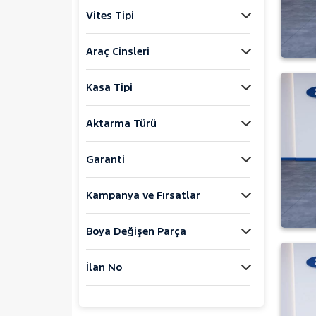
Jaecoo
Vites Tipi
JEEP
KIA
Araç Cinsleri
LANCIA
Kasa Tipi
MAN
MERCEDES-BENZ
Aktarma Türü
MINI
MITSUBISHI
Garanti
MOTORSIKLET
Kampanya ve Fırsatlar
NISSAN
OPEL
Boya Değişen Parça
PEUGEOT
107
İlan No
2008
1.2 E-VTI PURETECH
START&STOP ALLURE EAT6