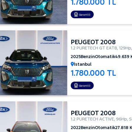
1.780.000 TL
Garantili
PEUGEOT 2008
1.2 PURETECH GT EAT8
,
129Hp
2025
Benzin
Otomatik
49.639
İstanbul
1.780.000 TL
Garantili
PEUGEOT 2008
1.2 PURETECH ACTIVE
,
96Hp
,
S
2022
Benzin
Otomatik
27.818 