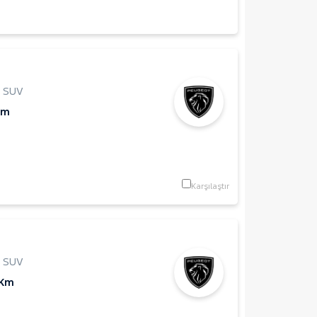
,
SUV
Km
Karşılaştır
,
SUV
 Km