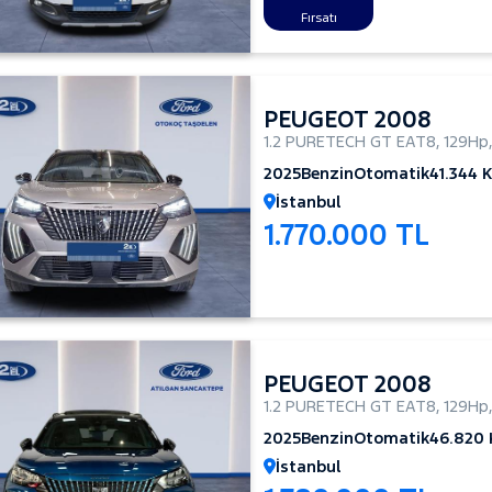
Fırsatı
PEUGEOT 2008
1.2 PURETECH GT EAT8
,
129Hp
2025
Benzin
Otomatik
41.344 
İstanbul
1.770.000 TL
PEUGEOT 2008
1.2 PURETECH GT EAT8
,
129Hp
2025
Benzin
Otomatik
46.820
İstanbul