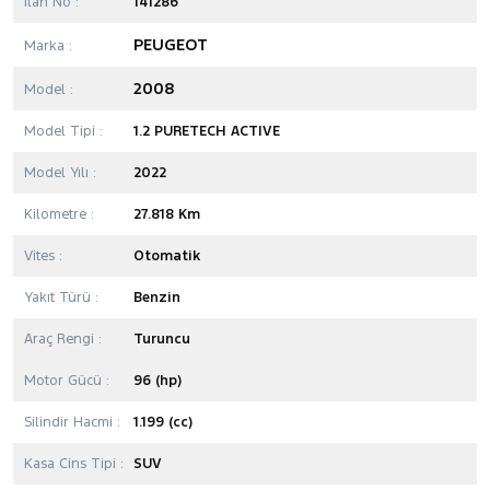
İlan No :
141286
PEUGEOT
Marka :
2008
Model :
Model Tipi :
1.2 PURETECH ACTIVE
Model Yılı :
2022
Kilometre :
27.818 Km
Vites :
Otomatik
Yakıt Türü :
Benzin
Araç Rengi :
Turuncu
Motor Gücü :
96 (hp)
Silindir Hacmi :
1.199 (cc)
Kasa Cins Tipi :
SUV