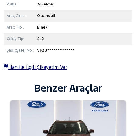
Plaka :
34FPP381
Araç Cins :
Otomobil
Araç Tip :
Binek
Çekiş Tip:
4x2
Şasi (Şase) No :
VR3U*************
İlan ile İlgili Şikayetim Var
Benzer Araçlar