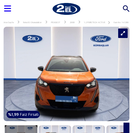
Ana Sayfa
İkinci El Otomobiller
PEUGEOT
2008
1.2 PURETECH ACTIVE
İlan No: 141286
%1,99
Faiz Fırsatı