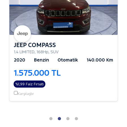
JEEP COMPASS
1.4 LIMITED
,
168Hp
,
SUV
2020
Benzin
Otomatik
140.000 Km
1.575.000 TL
%1,99 Faiz Fırsatı
Karşılaştır