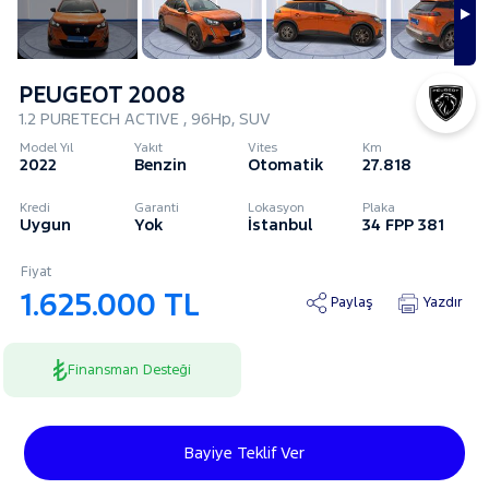
PEUGEOT 2008
1.2 PURETECH ACTIVE , 96Hp, SUV
Model Yıl
Yakıt
Vites
Km
2022
Benzin
Otomatik
27.818
Kredi
Garanti
Lokasyon
Plaka
Uygun
Yok
İstanbul
34 FPP 381
Fiyat
1.625.000 TL
Paylaş
Yazdır
Finansman Desteği
Bayiye Teklif Ver