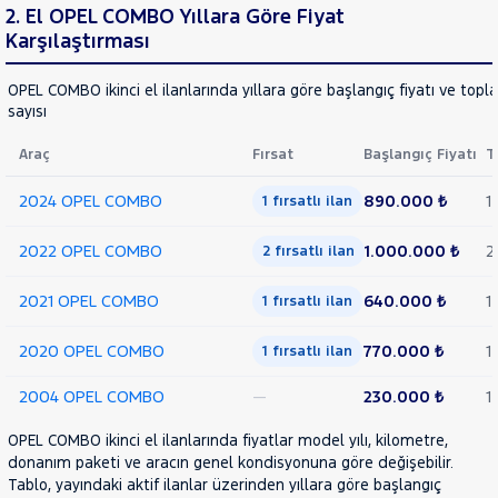
2. El OPEL COMBO Yıllara Göre Fiyat
AT8
Karşılaştırması
CARGO 1.5
RAMA
D
YAP
ELEGANCE
OPEL COMBO ikinci el ilanlarında yıllara göre başlangıç fiyatı ve topl
XL
sayısı
CARGO
1.5 D
Araç
Fırsat
Başlangıç Fiyatı
T
Ultimate
XL
2024 OPEL COMBO
890.000 ₺
1
1 fırsatlı ilan
KOMBİ 1.5
CDTI
2022 OPEL COMBO
1.000.000 ₺
2
2 fırsatlı ilan
ULTIMATE
OTOMATİK
2021 OPEL COMBO
640.000 ₺
1
1 fırsatlı ilan
TOUR
1.7
2020 OPEL COMBO
770.000 ₺
1
1 fırsatlı ilan
DTI
CORSA
2004 OPEL COMBO
—
230.000 ₺
1
Corsa-
e
GRANDLAND
OPEL COMBO ikinci el ilanlarında fiyatlar model yılı, kilometre,
donanım paketi ve aracın genel kondisyonuna göre değişebilir.
X
Tablo, yayındaki aktif ilanlar üzerinden yıllara göre başlangıç
VIVARO