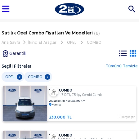
Satılık Opel Combo Fiyatları Ve Modelleri
(6)
Ana Sayfa
İkinci El Araçlar
OPEL
COMBO
Garantili
Seçili Filtreler
Tümünü Temizle
Marka
OPEL
COMBO
x
x
OPEL COMBO
Tüm
,
,
TOUR 1.7 DTI
75Hp
Combi Camlı
Araçlar
2004
Dizel
Manuel
355.490 Km
Manisa
AUDI
BMC
230.000 TL
Karşılaştır
BMW
BYD
OPEL COMBO