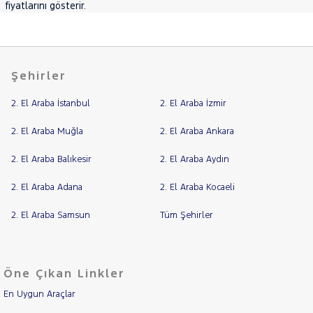
fiyatlarını gösterir.
PEUGEOT
RENAULT
SEAT
Şehirler
SKODA
SSANGYONG
2. El Araba İstanbul
2. El Araba İzmir
SUBARU
2. El Araba Muğla
2. El Araba Ankara
TESLA
2. El Araba Balıkesir
2. El Araba Aydın
TOYOTA
TRAKTÖR
2. El Araba Adana
2. El Araba Kocaeli
VOLKSWAGEN
2. El Araba Samsun
Tüm Şehirler
VOLVO
Öne Çıkan Linkler
En Uygun Araçlar