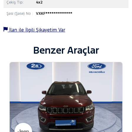
Çekiş Tip:
4x2
Şasi (Şase) No :
VXKF*************
İlan ile İlgili Şikayetim Var
Benzer Araçlar