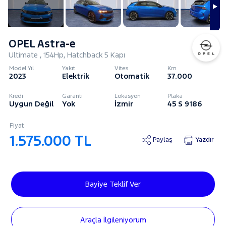
OPEL Astra-e
Ultimate , 154Hp, Hatchback 5 Kapı
Model Yıl
Yakıt
Vites
Km
2023
Elektrik
Otomatik
37.000
Kredi
Garanti
Lokasyon
Plaka
Uygun Değil
Yok
İzmir
45 S 9186
Fiyat
1.575.000 TL
Paylaş
Yazdır
Bayiye Teklif Ver
Araçla İlgileniyorum