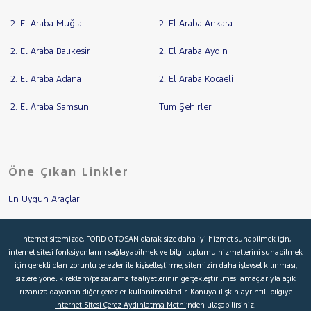
2. El Araba Muğla
2. El Araba Ankara
2. El Araba Balıkesir
2. El Araba Aydın
2. El Araba Adana
2. El Araba Kocaeli
2. El Araba Samsun
Tüm Şehirler
Öne Çıkan Linkler
En Uygun Araçlar
Aracımı Değerle
İnternet sitemizde, FORD OTOSAN olarak size daha iyi hizmet sunabilmek için,
internet sitesi fonksiyonlarını sağlayabilmek ve bilgi toplumu hizmetlerini sunabilmek
İkinci El Garanti
için gerekli olan zorunlu çerezler ile kişiselleştirme, sitemizin daha işlevsel kılınması,
sizlere yönelik reklam/pazarlama faaliyetlerinin gerçekleştirilmesi amaçlarıyla açık
Kampanyalar
rızanıza dayanan diğer çerezler kullanılmaktadır. Konuya ilişkin ayrıntılı bilgiye
İnternet Sitesi Çerez Aydınlatma Metni
’nden ulaşabilirsiniz.
Kredi Hesaplama & Başvuru