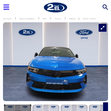
Ana Sayfa
İkinci El Otomobiller
OPEL
Astra-e
Ultimate
İlan No: 140433