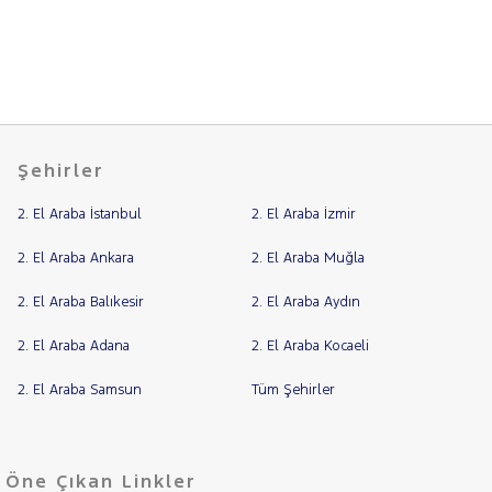
CITROEN
Fiyat
CUPRA
Model
DACIA
Aralığı
DAIHATSU
Yılı
FIAT
Km
Şehirler
Aralığı
FORD
Aralığı
2. El Araba İstanbul
2. El Araba İzmir
Foton
Şehir
HONDA
2. El Araba Ankara
2. El Araba Muğla
HYUNDAI
Bayi
2. El Araba Balıkesir
2. El Araba Aydın
ISUZU
Yakıt
2. El Araba Adana
2. El Araba Kocaeli
Iveco
Türü
Vites
Jaecoo
2. El Araba Samsun
Tüm Şehirler
JEEP
Tipi
Araç
KIA
Öne Çıkan Linkler
LANCIA