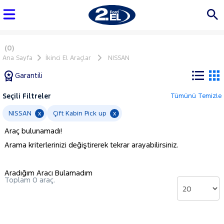
(0)
Ana Sayfa
İkinci El Araçlar
NISSAN
Garantili
Seçili Filtreler
Tümünü Temizle
Marka
NISSAN
Çift Kabin Pick up
x
x
Araç bulunamadı!
Tüm
Arama kriterlerinizi değiştirerek tekrar arayabilirsiniz.
Araçlar
AUDI
Aradığım Aracı Bulamadım
BMC
Toplam 0 araç.
BMW
BYD
CHERY