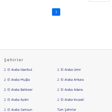
CHERY
CITROEN
1
Fiyat
CUPRA
Model
DACIA
Aralığı
DAIHATSU
Yılı
FIAT
Km
Aralığı
FORD
Aralığı
Foton
Şehirler
Şehir
HONDA
2. El Araba İstanbul
2. El Araba İzmir
HYUNDAI
Bayi
ISUZU
Yakıt
2. El Araba Muğla
2. El Araba Ankara
Iveco
2. El Araba Balıkesir
2. El Araba Adana
Türü
Vites
Jaecoo
2. El Araba Aydın
2. El Araba Kocaeli
JEEP
Tipi
Araç
KIA
2. El Araba Samsun
Tüm Şehirler