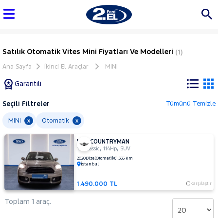
Satılık Otomatik Vites Mini Fiyatları Ve Modelleri
(1)
Ana Sayfa
İkinci El Araçlar
MINI
Garantili
Seçili Filtreler
Tümünü Temizle
Marka
MINI
Otomatik
x
x
MINI COUNTRYMAN
Tüm
,
,
1.5 Classic
114Hp
SUV
Araçlar
2020
Dizel
Otomatik
81.555 Km
İstanbul
AUDI
BMC
1.490.000 TL
Karşılaştır
BMW
Toplam 1 araç.
BYD