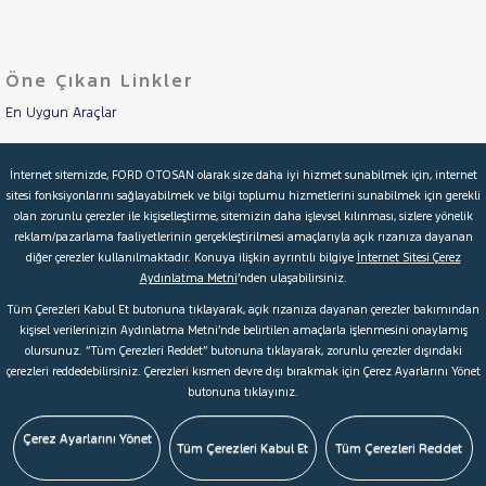
LANCIA
Cinsleri
Kasa
MAN
MERCEDES-
Öne Çıkan Linkler
Tipi
Aktarma
BENZ
MINI
En Uygun Araçlar
Türü
COUNTRYMAN
Aracımı Değerle
Garanti
Kampanya
İnternet sitemizde, FORD OTOSAN olarak size daha iyi hizmet sunabilmek için, internet
MITSUBISHI
sitesi fonksiyonlarını sağlayabilmek ve bilgi toplumu hizmetlerini sunabilmek için gerekli
İkinci El Garanti
MOTORSIKLET
olan zorunlu çerezler ile kişiselleştirme, sitemizin daha işlevsel kılınması, sizlere yönelik
ve
Boya
reklam/pazarlama faaliyetlerinin gerçekleştirilmesi amaçlarıyla açık rızanıza dayanan
Kampanyalar
NISSAN
diğer çerezler kullanılmaktadır. Konuya ilişkin ayrıntılı bilgiye
İnternet Sitesi Çerez
Fırsatlar
OPEL
Aydınlatma Metni
’nden ulaşabilirsiniz.
Değişen
Kredi Hesaplama & Başvuru
Tüm Çerezleri Kabul Et butonuna tıklayarak, açık rızanıza dayanan çerezler bakımından
İlan
PEUGEOT
Parça
kişisel verilerinizin Aydınlatma Metni’nde belirtilen amaçlarla işlenmesini onaylamış
RENAULT
olursunuz. “Tüm Çerezleri Reddet” butonuna tıklayarak, zorunlu çerezler dışındaki
No
© 2026 Ford Türkiye
Ford Kurumsal
Hakkımızda
çerezleri reddedebilirsiniz. Çerezleri kısmen devre dışı bırakmak için Çerez Ayarlarını Yönet
SEAT
butonuna tıklayınız.
Şartlar & Kişisel Verilerin Korunması
S.S.S.
Faydalı Bağlantılar
SKODA
Çerez Tercihleri
Çerez Ayarlarını Yönet
SSANGYONG
Tüm Çerezleri Kabul Et
Tüm Çerezleri Reddet
SUBARU