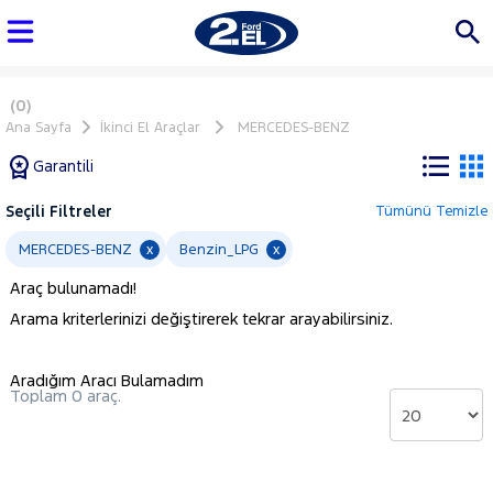
(0)
Ana Sayfa
İkinci El Araçlar
MERCEDES-BENZ
Garantili
Seçili Filtreler
Tümünü Temizle
Marka
MERCEDES-BENZ
Benzin_LPG
x
x
Araç bulunamadı!
Tüm
Arama kriterlerinizi değiştirerek tekrar arayabilirsiniz.
Araçlar
AUDI
Aradığım Aracı Bulamadım
BMC
Toplam 0 araç.
BMW
BYD
CHERY