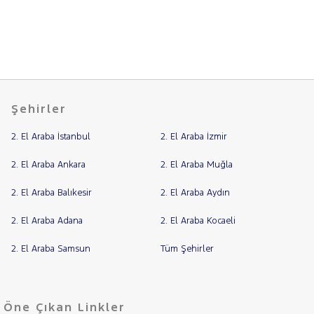
CITROEN
Fiyat
CUPRA
Model
DACIA
Aralığı
DAIHATSU
Yılı
FIAT
Km
Şehirler
Aralığı
FORD
Aralığı
2. El Araba İstanbul
2. El Araba İzmir
Foton
Şehir
HONDA
2. El Araba Ankara
2. El Araba Muğla
HYUNDAI
Bayi
2. El Araba Balıkesir
2. El Araba Aydın
ISUZU
Yakıt
2. El Araba Adana
2. El Araba Kocaeli
Iveco
Türü
Vites
Jaecoo
2. El Araba Samsun
Tüm Şehirler
JEEP
Tipi
Araç
KIA
Öne Çıkan Linkler
LANCIA