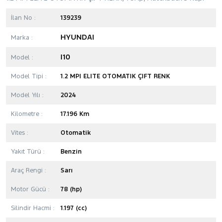
İlan No :
139239
HYUNDAI
Marka :
I10
Model :
Model Tipi :
1.2 MPI ELITE OTOMATIK ÇIFT RENK
Model Yılı :
2024
Kilometre :
17.196 Km
Vites :
Otomatik
Yakıt Türü :
Benzin
Araç Rengi :
Sarı
Motor Gücü :
78 (hp)
Silindir Hacmi :
1.197 (cc)