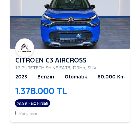
CITROEN C3 AIRCROSS
1.2 PURETECH SHINE EAT6
,
129Hp
,
SUV
2023
Benzin
Otomatik
60.000 Km
1.378.000 TL
%1,99 Faiz Fırsatı
Karşılaştır