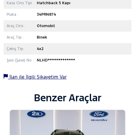
Kasa Cins Tipi :
Hatchback 5 Kapı
Plaka :
34PRN874
Araç Cins :
Otomobil
Araç Tip :
Binek
Çekiş Tip:
4x2
Şasi (Şase) No :
NLHD*************
İlan ile İlgili Şikayetim Var
Benzer Araçlar