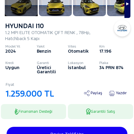
HYUNDAI I10
1.2 MPI ELITE OTOMATIK ÇIFT RENK , 78Hp,
Hatchback 5 Kapı
Model Yıl
Yakıt
Vites
Km
2024
Benzin
Otomatik
17.196
Kredi
Garanti
Lokasyon
Plaka
Uygun
Üretici
İstanbul
34 PRN 874
Garantili
Fiyat
1.259.000 TL
Paylaş
Yazdır
Finansman Desteği
Garantili Satış