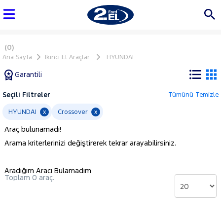
(0)
Ana Sayfa
İkinci El Araçlar
HYUNDAI
Garantili
Seçili Filtreler
Tümünü Temizle
Marka
HYUNDAI
Crossover
x
x
Araç bulunamadı!
Tüm
Arama kriterlerinizi değiştirerek tekrar arayabilirsiniz.
Araçlar
AUDI
Aradığım Aracı Bulamadım
BMC
Toplam 0 araç.
BMW
BYD
CHERY