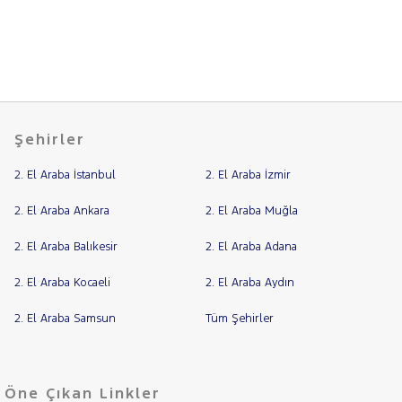
CITROEN
Fiyat
CUPRA
Model
DACIA
Aralığı
DAIHATSU
Yılı
FIAT
Km
Şehirler
Aralığı
FORD
Aralığı
2. El Araba İstanbul
2. El Araba İzmir
Foton
Şehir
HONDA
2. El Araba Ankara
2. El Araba Muğla
HYUNDAI
Bayi
2. El Araba Balıkesir
2. El Araba Adana
STARIA
Yakıt
ACCENT
2. El Araba Kocaeli
2. El Araba Aydın
BLUE
Türü
Vites
BAYON
2. El Araba Samsun
Tüm Şehirler
H
H
Tipi
Araç
100
Öne Çıkan Linkler
I10