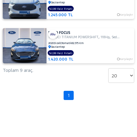
Gaziantep
TOGG
%1,99 Faiz Fırsatı
RAMA
TOYOTA
1.245.000 TL
Karşılaştır
YAP
TRAKTÖR
VOLKSWAGEN
FORD FOCUS
,
,
1.5 TDCI TITANIUM POWERSHIFT
118Hp
Sedan
VOLVO
2020
Dizel
Otomatik
92.375 Km
Gaziantep
%1,99 Faiz Fırsatı
1.420.000 TL
Karşılaştır
Toplam 9 araç.
1