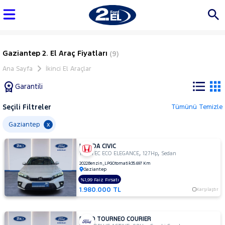
Gaziantep 2. El Araç Fiyatları
(9)
Ana Sayfa
İkinci El Araçlar
Garantili
Seçili Filtreler
Tümünü Temizle
Marka
Gaziantep
x
HONDA CIVIC
Tüm
,
,
1.5 VTEC ECO ELEGANCE
127Hp
Sedan
Araçlar
2022
Benzin_LPG
Otomatik
35.697 Km
Gaziantep
AUDI
%1,99 Faiz Fırsatı
BMC
1.980.000 TL
Karşılaştır
BMW
BYD
FORD TOURNEO COURIER