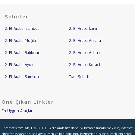
Şehirler
2. El Araba İstanbul
2. El Araba İzmir
2. El Araba Muğla
2. El Araba Ankara
2. El Araba Balıkesir
2. El Araba Adana
2. El Araba Aydın
2. El Araba Kocaeli
2. El Araba Samsun
Tüm Şehirler
Öne Çıkan Linkler
En Uygun Araçlar
Aracımı Değerle
İnternet sitemizde, FORD OTOSAN olarak size daha iyi hizmet sunabilmek için, internet
sitesi fonksiyonlarını sağlayabilmek ve bilgi toplumu hizmetlerini sunabilmek için gerekli