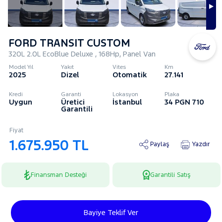
FORD TRANSIT CUSTOM
320L 2.0L EcoBlue Deluxe , 168Hp, Panel Van
Model Yıl
Yakıt
Vites
Km
2025
Dizel
Otomatik
27.141
Kredi
Garanti
Lokasyon
Plaka
Uygun
Üretici
İstanbul
34 PGN 710
Garantili
Fiyat
1.675.950 TL
Paylaş
Yazdır
Finansman Desteği
Garantili Satış
Bayiye Teklif Ver