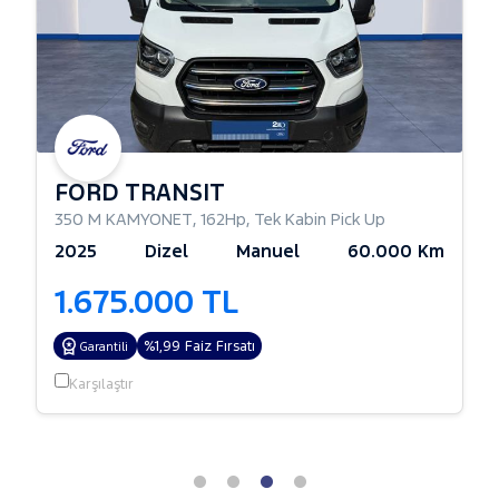
FORD TRANSIT
350 M KAMYONET
,
162Hp
,
Tek Kabin Pick Up
2025
Dizel
Manuel
60.000 Km
1.675.000 TL
%1,99 Faiz Fırsatı
Garantili
Karşılaştır