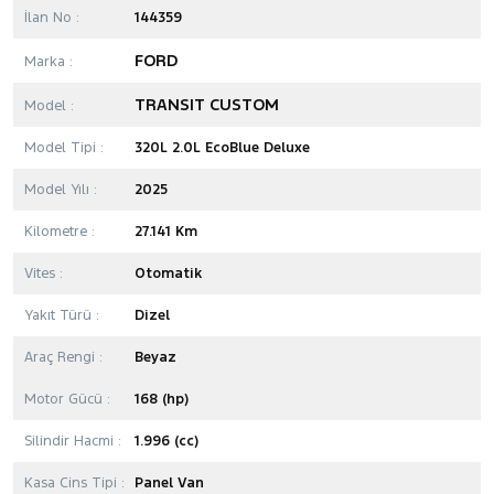
İlan No :
144359
FORD
Marka :
TRANSIT CUSTOM
Model :
Model Tipi :
320L 2.0L EcoBlue Deluxe
Model Yılı :
2025
Kilometre :
27.141 Km
Vites :
Otomatik
Yakıt Türü :
Dizel
Araç Rengi :
Beyaz
Motor Gücü :
168 (hp)
Silindir Hacmi :
1.996 (cc)
Kasa Cins Tipi :
Panel Van