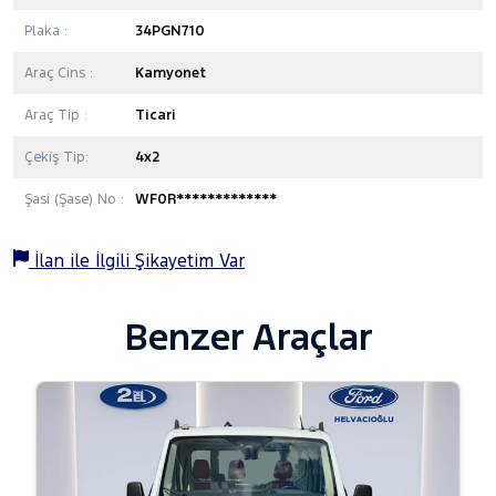
Plaka :
34PGN710
Araç Cins :
Kamyonet
Araç Tip :
Ticari
Çekiş Tip:
4x2
Şasi (Şase) No :
WF0R*************
İlan ile İlgili Şikayetim Var
Benzer Araçlar