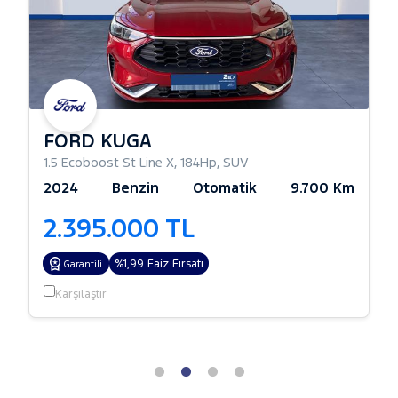
FORD KUGA
1.5 Ecoboost St Line X
,
184Hp
,
SUV
2024
Benzin
Otomatik
9.700 Km
2.395.000 TL
%1,99 Faiz Fırsatı
Garantili
Karşılaştır