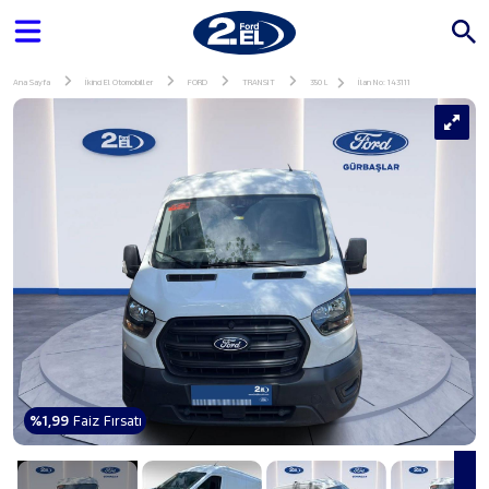
Ana Sayfa
İkinci El Otomobiller
FORD
TRANSIT
350 L
İlan No: 143111
%1,99
Faiz Fırsatı