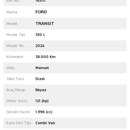
İlan No :
143111
FORD
Marka :
TRANSIT
Model :
Model Tipi :
350 L
Model Yılı :
2024
Kilometre :
38.000 Km
Vites :
Manuel
Yakıt Türü :
Dizel
Araç Rengi :
Beyaz
Motor Gücü :
121 (hp)
Silindir Hacmi :
1.996 (cc)
Kasa Cins Tipi :
Combi Van