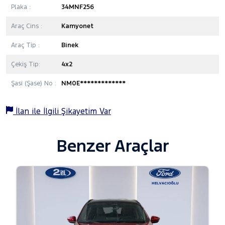
Plaka :
34MNF256
Araç Cins :
Kamyonet
Araç Tip :
Binek
Çekiş Tip:
4x2
Şasi (Şase) No :
NM0E*************
İlan ile İlgili Şikayetim Var
Benzer Araçlar