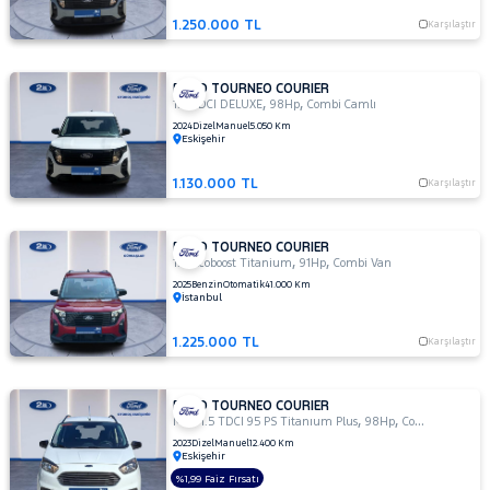
Delux
1.250.000 TL
Karşılaştır
1.5TDCI
KOMBI
E6.2
FORD TOURNEO COURIER
,
,
1.5 TDCI DELUXE
98Hp
Combi Camlı
TITANIUM
100 HP
2024
Dizel
Manuel
5.050 Km
Eskişehir
1.6 TDCI
TITANIUM
1.130.000 TL
Karşılaştır
1.6 TDCI
TITANIUM
PLUS
FORD TOURNEO COURIER
,
,
1.0 Ecoboost Titanium
91Hp
Combi Van
MCA 1.5
2025
Benzin
Otomatik
41.000 Km
TDCI 95
İstanbul
PS
Titanıum
1.225.000 TL
Karşılaştır
TOURNEO
Plus
COURIER
TOURNEO
FORD TOURNEO COURIER
JOURNEY
,
,
MCA 1.5 TDCI 95 PS Titanıum Plus
98Hp
Combi Camlı
CUSTOM
2023
Dizel
Manuel
12.400 Km
TRANSIT
Eskişehir
TRANSIT
%1,99 Faiz Fırsatı