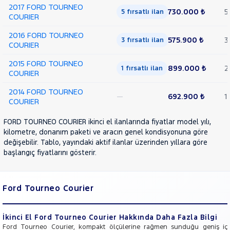
2017 FORD TOURNEO
730.000 ₺
5
5 fırsatlı ilan
COURIER
2016 FORD TOURNEO
575.900 ₺
3
3 fırsatlı ilan
COURIER
2015 FORD TOURNEO
899.000 ₺
2
1 fırsatlı ilan
COURIER
2014 FORD TOURNEO
—
692.900 ₺
1
COURIER
FORD TOURNEO COURIER ikinci el ilanlarında fiyatlar model yılı,
kilometre, donanım paketi ve aracın genel kondisyonuna göre
değişebilir. Tablo, yayındaki aktif ilanlar üzerinden yıllara göre
başlangıç fiyatlarını gösterir.
Ford Tourneo Courier
İkinci El Ford Tourneo Courier Hakkında Daha Fazla Bilgi
Ford Tourneo Courier, kompakt ölçülerine rağmen sunduğu geniş iç