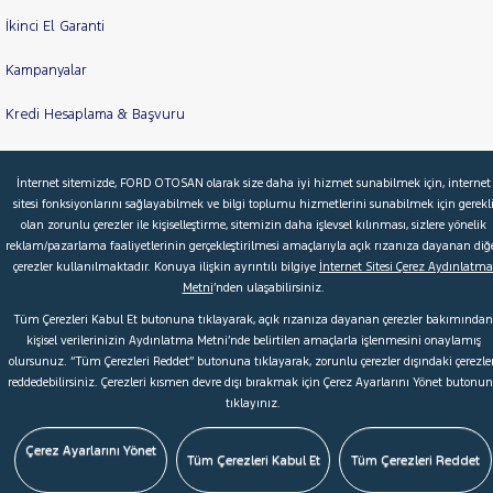
İkinci El Garanti
Kampanyalar
Kredi Hesaplama & Başvuru
İnternet sitemizde, FORD OTOSAN olarak size daha iyi hizmet sunabilmek için, internet
© 2026 Ford Türkiye
Ford Kurumsal
Hakkımızda
sitesi fonksiyonlarını sağlayabilmek ve bilgi toplumu hizmetlerini sunabilmek için gerekl
olan zorunlu çerezler ile kişiselleştirme, sitemizin daha işlevsel kılınması, sizlere yönelik
Şartlar & Kişisel Verilerin Korunması
S.S.S.
Faydalı Bağlantılar
reklam/pazarlama faaliyetlerinin gerçekleştirilmesi amaçlarıyla açık rızanıza dayanan diğ
Çerez Tercihleri
çerezler kullanılmaktadır. Konuya ilişkin ayrıntılı bilgiye
İnternet Sitesi Çerez Aydınlatma
Metni
’nden ulaşabilirsiniz.
Tüm Çerezleri Kabul Et butonuna tıklayarak, açık rızanıza dayanan çerezler bakımından
kişisel verilerinizin Aydınlatma Metni’nde belirtilen amaçlarla işlenmesini onaylamış
olursunuz. “Tüm Çerezleri Reddet” butonuna tıklayarak, zorunlu çerezler dışındaki çerezler
reddedebilirsiniz. Çerezleri kısmen devre dışı bırakmak için Çerez Ayarlarını Yönet butonu
tıklayınız.
Çerez Ayarlarını Yönet
Tüm Çerezleri Kabul Et
Tüm Çerezleri Reddet