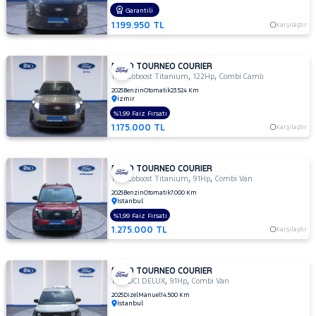
TDCI
Garantili
BLACK
1.199.950 TL
Karşılaştır
LINE
1.5
TDCI
FORD TOURNEO COURIER
,
,
1.0 Ecoboost Titanium
122Hp
Combi Camlı
DELUX
2025
Benzin
Otomatik
23.524 Km
1.5
İzmir
TDCI
%1,99 Faiz Fırsatı
DELUXE
1.175.000 TL
Karşılaştır
1.5 TDCI
TITANIUM
PLUS
FORD TOURNEO COURIER
,
,
1.0 Ecoboost Titanium
91Hp
Combi Van
1.5 TDCI
2025
Benzin
Otomatik
7.000 Km
TİTANİUM
İstanbul
1.5 TDCI
%1,99 Faiz Fırsatı
TİTANİUM
1.275.000 TL
Karşılaştır
PLUS
1.5
TDCI
FORD TOURNEO COURIER
,
,
1.5 TDCI DELUX
91Hp
Combi Van
TREND
2025
Dizel
Manuel
14.500 Km
1.5
İstanbul
TDCi