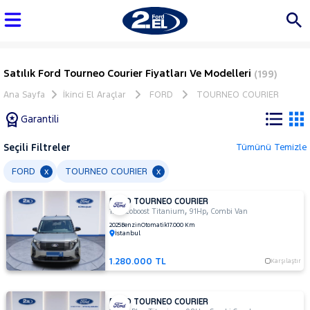
Satılık Ford Tourneo Courier Fiyatları Ve Modelleri
(199)
Ana Sayfa
İkinci El Araçlar
FORD
TOURNEO COURIER
Garantili
Seçili Filtreler
Tümünü Temizle
Marka
FORD
TOURNEO COURIER
x
x
FORD TOURNEO COURIER
Tüm
,
,
1.0 Ecoboost Titanium
91Hp
Combi Van
Araçlar
2025
Benzin
Otomatik
17.000 Km
İstanbul
AUDI
BMC
1.280.000 TL
Karşılaştır
BMW
BYD
FORD TOURNEO COURIER