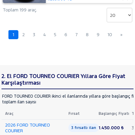
MITSUBISHI
MOTORSIKLET
Toplam 199 araç.
NISSAN
OPEL
1
2
3
4
5
6
7
8
9
10
»
PEUGEOT
RENAULT
SEAT
SKODA
SSANGYONG
2. El FORD TOURNEO COURIER Yıllara Göre Fiyat
SUBARU
Karşılaştırması
TESLA
FORD TOURNEO COURIER ikinci el ilanlarında yıllara göre başlangıç fi
TOYOTA
toplam ilan sayısı
TRAKTÖR
Araç
Fırsat
Başlangıç Fiyatı
T
VOLKSWAGEN
2026 FORD TOURNEO
VOLVO
1.450.000 ₺
3
3 fırsatlı ilan
COURIER