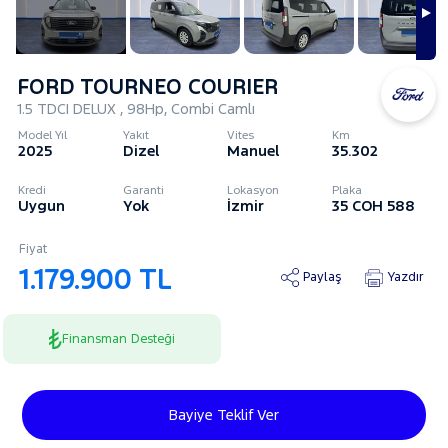
FORD TOURNEO COURIER
1.5 TDCI DELUX , 98Hp, Combi Camlı
Model Yıl
Yakıt
Vites
Km
2025
Dizel
Manuel
35.302
Kredi
Garanti
Lokasyon
Plaka
Uygun
Yok
İzmir
35 COH 588
Fiyat
1.179.900 TL
Paylaş
Yazdır
Finansman Desteği
Bayiye Teklif Ver