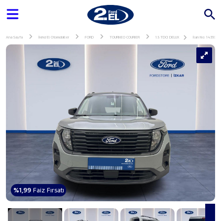
Ana Sayfa
İkinci El Otomobiller
FORD
TOURNEO COURIER
1.5 TDCI DELUX
İlan No: 143934
%1,99
Faiz Fırsatı