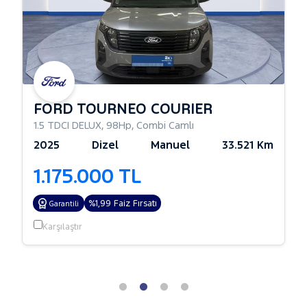
FORD TOURNEO COURIER
1.5 TDCI DELUX
,
98Hp
,
Combi Camlı
2025
Dizel
Manuel
33.521 Km
1.175.000 TL
%1,99 Faiz Fırsatı
Garantili
Karşılaştır