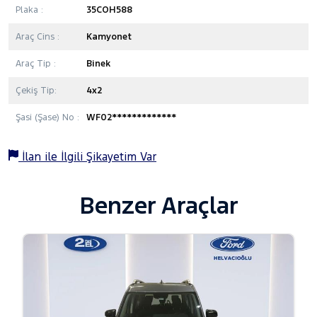
Plaka :
35COH588
Araç Cins :
Kamyonet
Araç Tip :
Binek
Çekiş Tip:
4x2
Şasi (Şase) No :
WF02*************
İlan ile İlgili Şikayetim Var
Benzer Araçlar