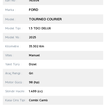
İlan No :
143934
FORD
Marka :
TOURNEO COURIER
Model :
Model Tipi :
1.5 TDCI DELUX
Model Yılı :
2025
Kilometre :
35.302 Km
Vites :
Manuel
Yakıt Türü :
Dizel
Araç Rengi :
Gri
Motor Gücü :
98 (hp)
Silindir Hacmi :
1.499 (cc)
Kasa Cins Tipi :
Combi Camlı