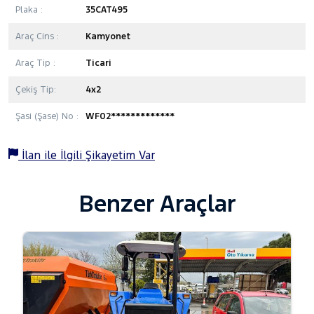
Plaka :
35CAT495
Araç Cins :
Kamyonet
Araç Tip :
Ticari
Çekiş Tip:
4x2
Şasi (Şase) No :
WF02*************
İlan ile İlgili Şikayetim Var
Benzer Araçlar