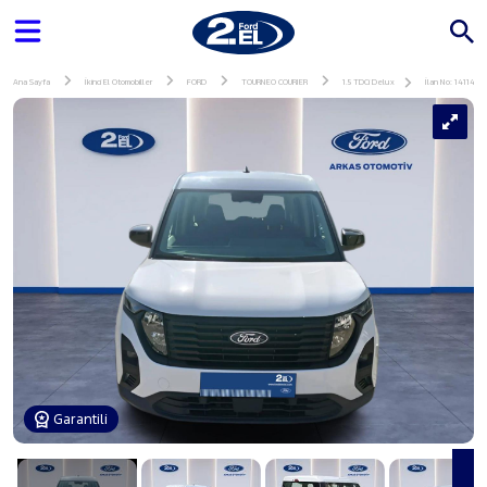
Ana Sayfa
İkinci El Otomobiller
FORD
TOURNEO COURIER
1.5 TDCi Delux
İlan No: 141144
Garantili