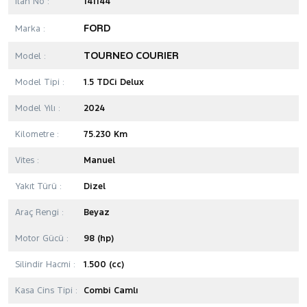
İlan No :
141144
FORD
Marka :
TOURNEO COURIER
Model :
Model Tipi :
1.5 TDCi Delux
Model Yılı :
2024
Kilometre :
75.230 Km
Vites :
Manuel
Yakıt Türü :
Dizel
Araç Rengi :
Beyaz
Motor Gücü :
98 (hp)
Silindir Hacmi :
1.500 (cc)
Kasa Cins Tipi :
Combi Camlı