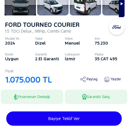
FORD TOURNEO COURIER
1.5 TDCi Delux , 98Hp, Combi Camlı
Model Yıl
Yakıt
Vites
Km
2024
Dizel
Manuel
75.230
Kredi
Garanti
Lokasyon
Plaka
Uygun
2.El Garanti
İzmir
35 CAT 495
Fiyat
1.075.000 TL
Paylaş
Yazdır
Finansman Desteği
Garantili Satış
Bayiye Teklif Ver