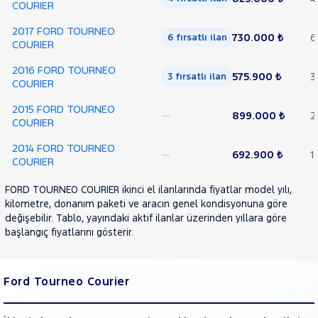
COURIER
2017 FORD TOURNEO
730.000 ₺
6
6 fırsatlı ilan
COURIER
2016 FORD TOURNEO
575.900 ₺
3
3 fırsatlı ilan
COURIER
2015 FORD TOURNEO
—
899.000 ₺
2
COURIER
2014 FORD TOURNEO
—
692.900 ₺
1
COURIER
FORD TOURNEO COURIER ikinci el ilanlarında fiyatlar model yılı,
kilometre, donanım paketi ve aracın genel kondisyonuna göre
değişebilir. Tablo, yayındaki aktif ilanlar üzerinden yıllara göre
başlangıç fiyatlarını gösterir.
Ford Tourneo Courier