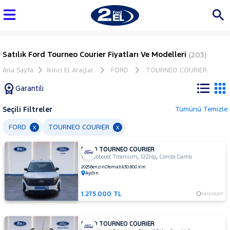
Satılık Ford Tourneo Courier Fiyatları Ve Modelleri
(203)
Ana Sayfa
İkinci El Araçlar
FORD
TOURNEO COURIER
Garantili
Seçili Filtreler
Tümünü Temizle
Marka
FORD
TOURNEO COURIER
x
x
FORD TOURNEO COURIER
Tüm
,
,
1.0 Ecoboost Titanium
122Hp
Combi Camlı
Araçlar
2025
Benzin
Otomatik
30.800 Km
Aydın
AUDI
BMC
1.275.000 TL
Karşılaştır
BMW
BYD
FORD TOURNEO COURIER