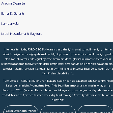
Aracımı Değerle
İkinci El Garanti
Kampanyalar
Kredi Hesaplama & Başvuru
İnternet sitemizde, FORD OTOSAN olarak size daha iyi hizmet sunabilmek için, internet
© 2026 Ford Türkiye
Ford Kurumsal
Hakkımızda
sitesi fonksiyonlarını sağlayabilmek ve bilgi toplumu hizmetlerini sunabilmek için gerekl
olan zorunlu çerezler ile kişiselleştirme, sitemizin daha işlevsel kılınması, sizlere yönelik
Şartlar & Kişisel Verilerin Korunması
S.S.S.
Faydalı Bağlantılar
reklam/pazarlama faaliyetlerinin gerçekleştirilmesi amaçlarıyla açık rızanıza dayanan diğ
Çerez Tercihleri
çerezler kullanılmaktadır. Konuya ilişkin ayrıntılı bilgiye
İnternet Sitesi Çerez Aydınlatma
Metni
’nden ulaşabilirsiniz.
Tüm Çerezleri Kabul Et butonuna tıklayarak, açık rızanıza dayanan çerezler bakımından
kişisel verilerinizin Aydınlatma Metni’nde belirtilen amaçlarla işlenmesini onaylamış
olursunuz. “Tüm Çerezleri Reddet” butonuna tıklayarak, zorunlu çerezler dışındaki çerezler
reddedebilirsiniz. Çerezleri kısmen devre dışı bırakmak için Çerez Ayarlarını Yönet butonu
tıklayınız.
Çerez Ayarlarını Yönet