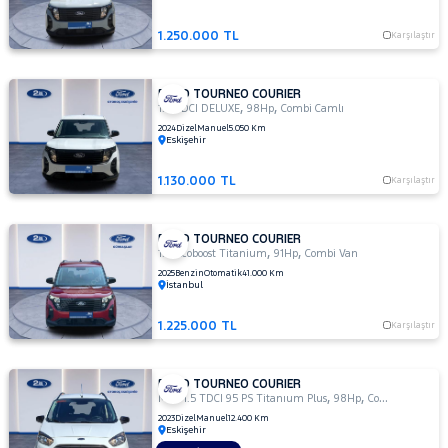
BLACK
LINE
1.250.000 TL
Karşılaştır
1.5
TDCI
DELUX
FORD TOURNEO COURIER
,
,
1.5
1.5 TDCI DELUXE
98Hp
Combi Camlı
TDCI
2024
Dizel
Manuel
5.050 Km
Eskişehir
DELUXE
1.5 TDCI
1.130.000 TL
Karşılaştır
TITANIUM
PLUS
1.5 TDCI
FORD TOURNEO COURIER
TİTANİUM
,
,
1.0 Ecoboost Titanium
91Hp
Combi Van
1.5 TDCI
2025
Benzin
Otomatik
41.000 Km
İstanbul
TİTANİUM
PLUS
1.225.000 TL
Karşılaştır
1.5
TDCI
TREND
FORD TOURNEO COURIER
,
,
1.5
MCA 1.5 TDCI 95 PS Titanıum Plus
98Hp
Combi Camlı
TDCi
2023
Dizel
Manuel
12.400 Km
Eskişehir
Delux