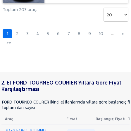
MOTORSIKLET
NISSAN
Toplam 203 araç.
OPEL
PEUGEOT
1
2
3
4
5
6
7
8
9
10
…
»
RENAULT
»»
SEAT
SKODA
SSANGYONG
SUBARU
TESLA
2. El FORD TOURNEO COURIER Yıllara Göre Fiyat
TOYOTA
Karşılaştırması
TRAKTÖR
FORD TOURNEO COURIER ikinci el ilanlarında yıllara göre başlangıç fi
VOLKSWAGEN
toplam ilan sayısı
VOLVO
Araç
Fırsat
Başlangıç Fiyatı
T
2026 FORD TOURNEO