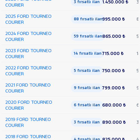
1.450.000 ₺
3
3 fırsatlı ilan
COURIER
2025 FORD TOURNEO
995.000 ₺
8
88 fırsatlı ilan
COURIER
2024 FORD TOURNEO
865.000 ₺
5
59 fırsatlı ilan
COURIER
2023 FORD TOURNEO
715.000 ₺
1
14 fırsatlı ilan
COURIER
2022 FORD TOURNEO
750.000 ₺
5
5 fırsatlı ilan
COURIER
2021 FORD TOURNEO
799.000 ₺
9
9 fırsatlı ilan
COURIER
2020 FORD TOURNEO
680.000 ₺
6
6 fırsatlı ilan
COURIER
2019 FORD TOURNEO
890.000 ₺
3
3 fırsatlı ilan
COURIER
2018 FORD TOURNEO
825.000 ₺
4
4 fırsatlı ilan