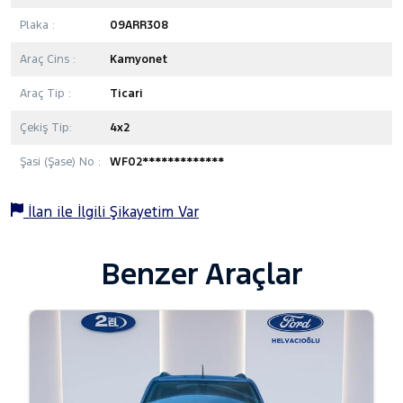
Plaka :
09ARR308
Araç Cins :
Kamyonet
Araç Tip :
Ticari
Çekiş Tip:
4x2
Şasi (Şase) No :
WF02*************
İlan ile İlgili Şikayetim Var
Benzer Araçlar