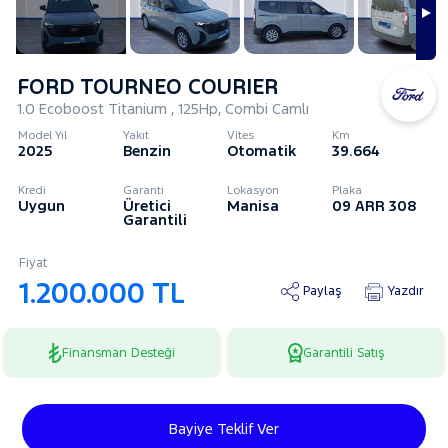
FORD TOURNEO COURIER
1.0 Ecoboost Titanium , 125Hp, Combi Camlı
Model Yıl
Yakıt
Vites
Km
2025
Benzin
Otomatik
39.664
Kredi
Garanti
Lokasyon
Plaka
Uygun
Üretici
Manisa
09 ARR 308
Garantili
Fiyat
1.200.000 TL
Paylaş
Yazdır
Finansman Desteği
Garantili Satış
Bayiye Teklif Ver