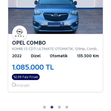
OPEL COMBO
KOMBİ 1.5 CDTI ULTIMATE OTOMATİK
,
129Hp
,
Combi Camlı
2022
Dizel
Otomatik
135.300 Km
1.085.000 TL
%1,99 Faiz Fırsatı
Karşılaştır