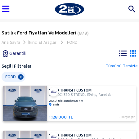
Satılık Ford Fiyatları Ve Modelleri
(879)
Ana Sayfa
İkinci El Araçlar
FORD
Garantili
Seçili Filtreler
Tümünü Temizle
Marka
FORD
x
FORD TRANSIT CUSTOM
Tüm
,
,
2.0 TDCI 320 S TREND
134Hp
Panel Van
Araçlar
2024
Dizel
Manuel
59.828 Km
İzmir
AUDI
BMC
1.128.000 TL
Karşılaştır
BMW
BYD
FORD TRANSIT CUSTOM