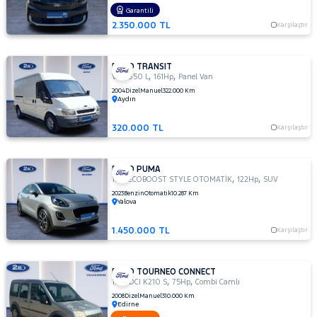
Garantili
NISSAN
2.350.000 TL
Karşılaştır
OPEL
PEUGEOT
FORD TRANSIT
,
,
VAN 350 L
161Hp
Panel Van
RENAULT
2004
Dizel
Manuel
322.000 Km
SEAT
Aydın
SKODA
320.000 TL
Karşılaştır
SSANGYONG
SUBARU
FORD PUMA
,
,
1.0L ECOBOOST STYLE OTOMATİK
122Hp
SUV
TESLA
2023
Benzin
Otomatik
10.287 Km
Yalova
TOGG
TOYOTA
1.450.000 TL
Karşılaştır
TRAKTÖR
VOLKSWAGEN
FORD TOURNEO CONNECT
,
,
1.8 TDCI K210 S
75Hp
Combi Camlı
VOLVO
2008
Dizel
Manuel
310.000 Km
Edirne