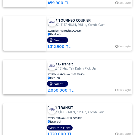
459.900 TL
Karşılaştır
FORD TOURNEO COURIER
,
,
1.5 TDCI TİTANİUM
98Hp
Combi Camlı
2024
Dizel
Manuel
38.000 Km
Balıkesir
Garantili
1.312.900 TL
Karşılaştır
FORD E-Transit
,
,
350 L
181Hp
Tek Kabin Pick Up
2023
Elektrik
Otomatik
56.839 Km
Denizli
Garantili
2.060.000 TL
Karşılaştır
FORD TRANSIT
,
,
350 M ÇİFT KABİN
125Hp
Combi Van
2023
Dizel
Manuel
154.000 Km
İstanbul
%1,99 Faiz Fırsatı
1.320.000 TL
Karşılaştır