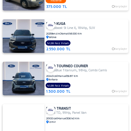
Rezerve
375.000 TL
Karşılaştır
FORD KUGA
,
,
1.5 Ecoboost St Line X
184Hp
SUV
2025
Benzin
Otomatik
8.000 Km
Yalova
%1,99 Faiz Fırsatı
2.550.000 TL
Karşılaştır
FORD TOURNEO COURIER
,
,
1.5 EcoBlue Titanium
98Hp
Combi Camlı
2024
Dizel
Manuel
56.817 Km
Ankara
%1,99 Faiz Fırsatı
1.500.000 TL
Karşılaştır
FORD TRANSIT
,
,
300 S TD
99Hp
Panel Van
2010
Dizel
Manuel
306.140 Km
İzmir