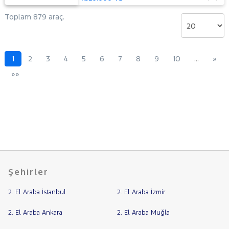
Toplam 879 araç.
1
2
3
4
5
6
7
8
9
10
…
»
»»
Şehirler
2. El Araba İstanbul
2. El Araba İzmir
2. El Araba Ankara
2. El Araba Muğla