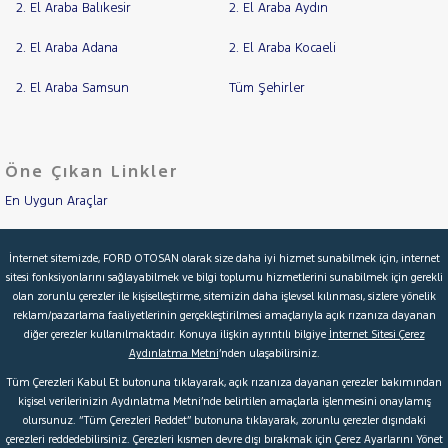
2. El Araba Balıkesir
2. El Araba Aydın
2. El Araba Adana
2. El Araba Kocaeli
2. El Araba Samsun
Tüm Şehirler
Öne Çıkan Linkler
En Uygun Araçlar
Aracımı Değerle
İnternet sitemizde, FORD OTOSAN olarak size daha iyi hizmet sunabilmek için, internet
sitesi fonksiyonlarını sağlayabilmek ve bilgi toplumu hizmetlerini sunabilmek için gerekli
İkinci El Garanti
olan zorunlu çerezler ile kişiselleştirme, sitemizin daha işlevsel kılınması, sizlere yönelik
reklam/pazarlama faaliyetlerinin gerçekleştirilmesi amaçlarıyla açık rızanıza dayanan
Kampanyalar
diğer çerezler kullanılmaktadır. Konuya ilişkin ayrıntılı bilgiye
İnternet Sitesi Çerez
Aydınlatma Metni
’nden ulaşabilirsiniz.
Kredi Hesaplama & Başvuru
Tüm Çerezleri Kabul Et butonuna tıklayarak, açık rızanıza dayanan çerezler bakımından
kişisel verilerinizin Aydınlatma Metni’nde belirtilen amaçlarla işlenmesini onaylamış
olursunuz. “Tüm Çerezleri Reddet” butonuna tıklayarak, zorunlu çerezler dışındaki
© 2026 Ford Türkiye
Ford Kurumsal
Hakkımızda
çerezleri reddedebilirsiniz. Çerezleri kısmen devre dışı bırakmak için Çerez Ayarlarını Yönet