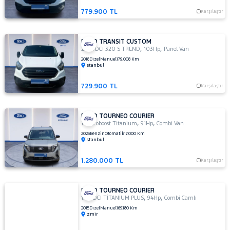
779.900 TL
Karşılaştır
FORD TRANSIT CUSTOM
,
,
2.0 TDCI 320 S TREND
103Hp
Panel Van
2018
Dizel
Manuel
179.008 Km
İstanbul
729.900 TL
Karşılaştır
FORD TOURNEO COURIER
,
,
1.0 Ecoboost Titanium
91Hp
Combi Van
2025
Benzin
Otomatik
17.000 Km
İstanbul
1.280.000 TL
Karşılaştır
FORD TOURNEO COURIER
,
,
1.5 TDCI TİTANİUM PLUS
94Hp
Combi Camlı
2015
Dizel
Manuel
169.180 Km
İzmir