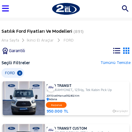
Satılık Ford Fiyatları Ve Modelleri
(891)
Ana Sayfa
İkinci El Araçlar
FORD
Garantili
Seçili Filtreler
Tümünü Temizle
Marka
FORD
x
FORD TRANSIT
Tüm
,
,
330S KAMYONET
123Hp
Tek Kabin Pick Up
Araçlar
2017
Dizel
Manuel
152.802 Km
Adana
AUDI
Rezerve
BMC
950.000 TL
Karşılaştır
BMW
BYD
FORD TRANSIT CUSTOM