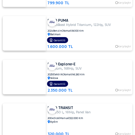
799.900 TL
Karşılaştır
FORD PUMA
,
,
1.0 EcoBoost Hybrid Titanium
122Hp
SUV
2024
Benzin
Otomatik
6.100 Km
Batman
Garantili
1.600.000 TL
Karşılaştır
FORD Explorer-E
,
,
Premium
168Hp
SUV
2025
Elektrik
Otomatik
6.260 Km
Yalova
Garantili
2.350.000 TL
Karşılaştır
FORD TRANSIT
,
,
VAN 350 L
161Hp
Panel Van
2004
Dizel
Manuel
322.000 Km
Aydın
320.000 TL
Karşılaştır