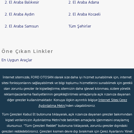
2. El Araba Balıkesir
2. El Araba Adana
2. El Araba Aydın
2. El Araba Kocaeli
2. El Araba Samsun
Tüm Şehirler
Öne Çıkan Linkler
En Uygun Araçlar
Aracımı Değerle
İnternet sitemizde, FORD OTOSAN olarak size daha iyi hizmet sunabilmek için, internet
sitesi fonksiyonlarını sağlayabilmek ve bilgi toplumu hizmetlerini sunabilmek için gerekli
İkinci El Garanti
olan zorunlu çerezler ile kişiselleştirme, sitemizin daha işlevsel kılınması, sizlere yönelik
reklam/pazarlama faaliyetlerinin gerçekleştirilmesi amaçlarıyla açık rızanıza dayanan
Kampanyalar
diğer çerezler kullanılmaktadır. Konuya ilişkin ayrıntılı bilgiye
İnternet Sitesi Çerez
Aydınlatma Metni
’nden ulaşabilirsiniz.
Kredi Hesaplama & Başvuru
Tüm Çerezleri Kabul Et butonuna tıklayarak, açık rızanıza dayanan çerezler bakımından
kişisel verilerinizin Aydınlatma Metni’nde belirtilen amaçlarla işlenmesini onaylamış
olursunuz. “Tüm Çerezleri Reddet” butonuna tıklayarak, zorunlu çerezler dışındaki
© 2026 Ford Türkiye
Ford Kurumsal
Hakkımızda
çerezleri reddedebilirsiniz. Çerezleri kısmen devre dışı bırakmak için Çerez Ayarlarını Yönet