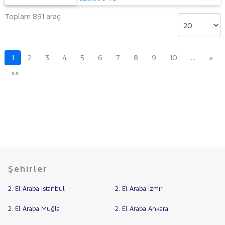
Toplam 891 araç.
1
2
3
4
5
6
7
8
9
10
…
»
»»
Şehirler
2. El Araba İstanbul
2. El Araba İzmir
2. El Araba Muğla
2. El Araba Ankara