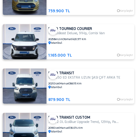
NISSAN
759.900 TL
Karşılaştır
OPEL
PEUGEOT
FORD TOURNEO COURIER
,
,
1.0 EcoBoost Deluxe
91Hp
Combi Van
RENAULT
2025
Benzin
Otomatik
20.377 Km
SEAT
İstanbul
SKODA
1.165.000 TL
Karşılaştır
SSANGYONG
SUBARU
FORD TRANSIT
,
VAN 350 ED EKSTRA UZUN ŞASI ÇIFT ARKA TEKER
168H
TESLA
2021
Dizel
Manuel
366.115 Km
İstanbul
TOGG
TOYOTA
879.900 TL
Karşılaştır
TRAKTÖR
VOLKSWAGEN
FORD TRANSIT CUSTOM
,
,
340L 2.0L EcoBlue Upgrade Trend
129Hp
Panel Van
VOLVO
2018
Dizel
Manuel
136.074 Km
İstanbul