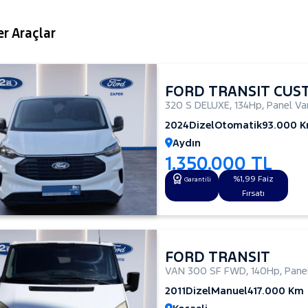
r Araçlar
FORD TRANSIT CUS
320 S DELUXE
,
134Hp
,
Panel Va
2024
Dizel
Otomatik
93.000 
Aydın
1.350.000 TL
%1,99 Faiz
Garantili
Fırsatı
FORD TRANSIT
VAN 300 SF FWD
,
140Hp
,
Pane
2011
Dizel
Manuel
417.000 Km