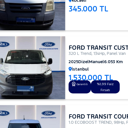
Kocaeli
345.000 TL
FORD TRANSIT CUS
320 L Trend
,
134Hp
,
Panel Van
2025
Dizel
Manuel
6.053 Km
İstanbul
1.530.000 TL
%1,99 Faiz
Garantili
Fırsatı
FORD TRANSIT COU
1.0 ECOBOOST TREND
,
98Hp
,