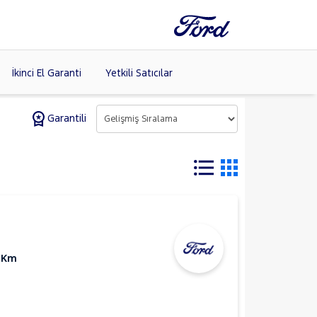
İkinci El Garanti
Yetkili Satıcılar
Garantili
Tüm Markaları
Listele >
 Km