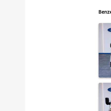
LANCIA
MAN
Benze
MERCEDES-BENZ
MINI
MITSUBISHI
MOTORSIKLET
NISSAN
OPEL
PEUGEOT
RENAULT
SEAT
SKODA
SSANGYONG
SUBARU
TESLA