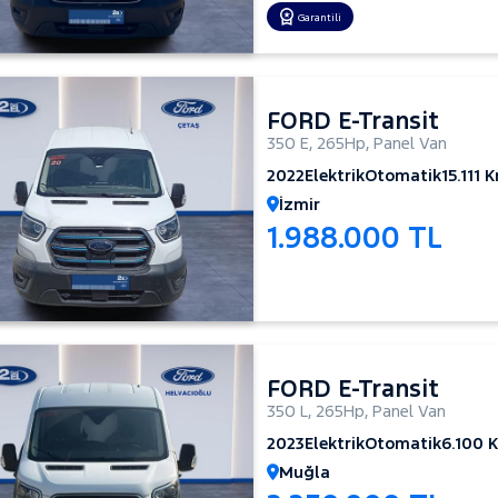
Garantili
FORD E-Transit
350 E
,
265Hp
,
Panel Van
2022
Elektrik
Otomatik
15.111 
İzmir
1.988.000 TL
FORD E-Transit
350 L
,
265Hp
,
Panel Van
2023
Elektrik
Otomatik
6.100 
Muğla