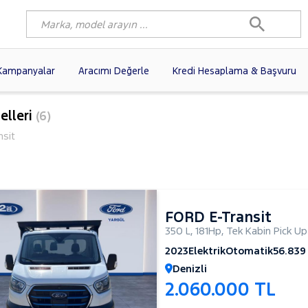
Kampanyalar
Aracımı Değerle
Kredi Hesaplama & Başvuru
9)
FIAT
(97)
RENAULT
(76)
elleri
(6)
AGEN
(56)
OPEL
(54)
PEUGEOT
(35)
nsit
I
(19)
CITROEN
(17)
TOYOTA
(14)
e
)
KIA
(12)
VOLVO
(11)
9)
AUDI
(9)
NISSAN
(8)
FORD E-Transit
350 L
,
181Hp
,
Tek Kabin Pick Up
2023
Elektrik
Otomatik
56.839
Denizli
2.060.000 TL