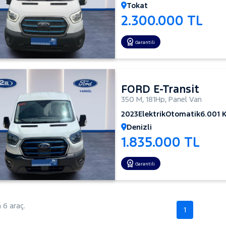
Tokat
2.300.000 TL
Garantili
FORD E-Transit
350 M
,
181Hp
,
Panel Van
2023
Elektrik
Otomatik
6.001 
Denizli
1.835.000 TL
Garantili
6 araç.
1