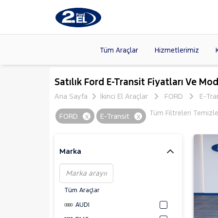
Tüm Araçlar
Hizmetlerimiz
Markalar
>
FORD
(87
Satılık Ford E-Transit Fiyatları Ve Mod
VOLKSW
Ana Sayfa
İkinci El Araçlar
FORD
E-Tra
Modeller
>
HYUNDA
Tüm Filtreleri Temizl
FORD
x
E-Transit
x
Kasalar
>
DACIA
(13
SKODA
(
Marka
Tüm Araçlar
AUDI