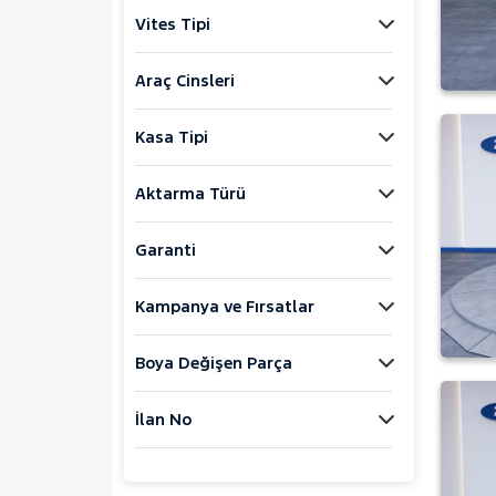
350 E
Vites Tipi
350 L
350 M
Araç Cinsleri
Explorer-E
F
Kasa Tipi
FIESTA
FOCUS
Aktarma Türü
KUGA
Garanti
MONDEO
Mustang Mach-E
Kampanya ve Fırsatlar
PUMA
Puma-E
Boya Değişen Parça
RANGER
İlan No
RANGER RAPTOR
TOURNEO CONNECT
TOURNEO COURIER