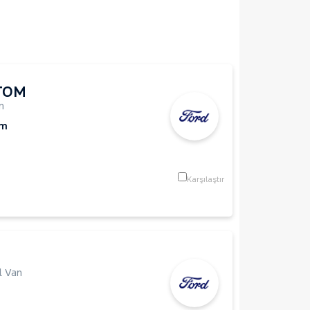
TOM
n
Km
Karşılaştır
l Van