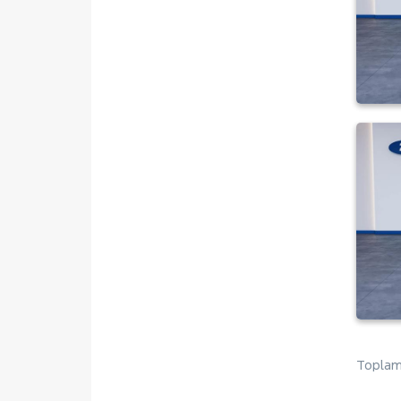
TOURNEO COURIER JOURNEY
TOURNEO CUSTOM
TRANSIT
TRANSIT CONNECT
TRANSIT COURIER
TRANSIT CUSTOM
Foton
HONDA
HYUNDAI
ISUZU
Iveco
Jaecoo
JEEP
Toplam 
KIA