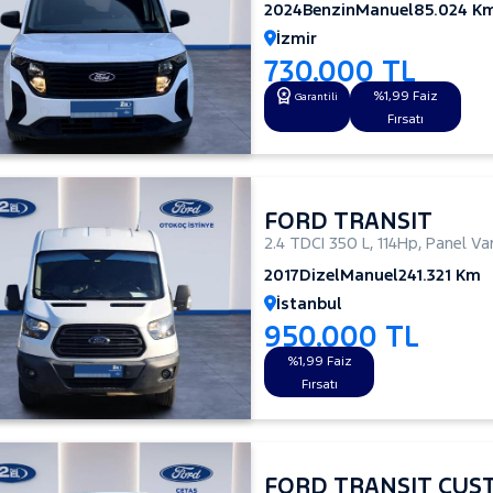
2024
Benzin
Manuel
85.024 K
İzmir
730.000 TL
%1,99 Faiz
Garantili
Fırsatı
FORD TRANSIT
2.4 TDCI 350 L
,
114Hp
,
Panel Va
2017
Dizel
Manuel
241.321 Km
İstanbul
950.000 TL
%1,99 Faiz
Fırsatı
FORD TRANSIT CUS