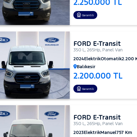
2.250.000 TL
Garantili
FORD E-Transit
350 L
,
265Hp
,
Panel Van
2024
Elektrik
Otomatik
2.200
Balıkesir
2.200.000 TL
Garantili
FORD E-Transit
350 L
,
265Hp
,
Panel Van
2023
Elektrik
Manuel
757 Km