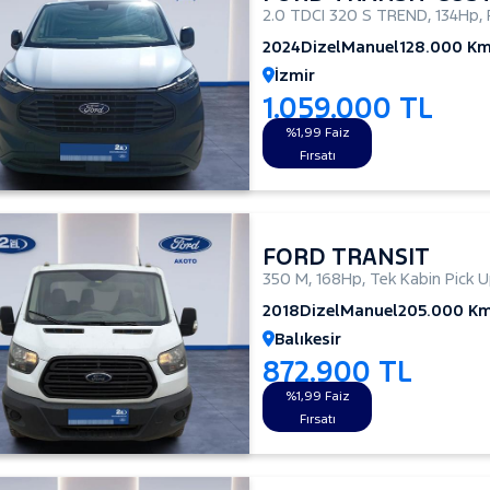
2.0 TDCI 320 S TREND
,
134Hp
,
2024
Dizel
Manuel
128.000 K
İzmir
1.059.000 TL
%1,99 Faiz
Fırsatı
FORD TRANSIT
350 M
,
168Hp
,
Tek Kabin Pick 
2018
Dizel
Manuel
205.000 K
Balıkesir
872.900 TL
%1,99 Faiz
Fırsatı