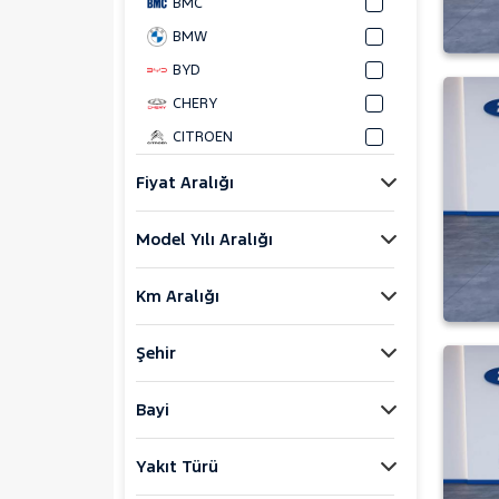
BMC
BMW
BYD
CHERY
CITROEN
CUPRA
Fiyat Aralığı
DACIA
Model Yılı Aralığı
DAIHATSU
FIAT
Km Aralığı
FORD
Bronco Sport
Şehir
C-MAX
ECOSPORT
Bayi
E-Tourneo Courier
Yakıt Türü
E-Transit