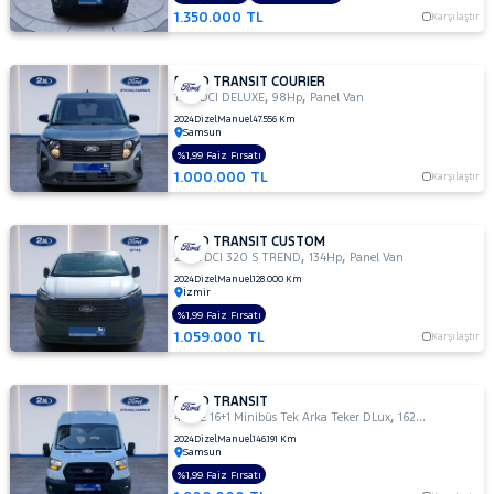
1.350.000 TL
Karşılaştır
FORD TRANSIT COURIER
,
,
1.5 TDCI DELUXE
98Hp
Panel Van
2024
Dizel
Manuel
47.556 Km
Samsun
%1,99 Faiz Fırsatı
1.000.000 TL
Karşılaştır
FORD TRANSIT CUSTOM
,
,
2.0 TDCI 320 S TREND
134Hp
Panel Van
2024
Dizel
Manuel
128.000 Km
İzmir
%1,99 Faiz Fırsatı
1.059.000 TL
Karşılaştır
FORD TRANSIT
,
,
440 E 16+1 Minibüs Tek Arka Teker DLux
162Hp
Tek Kabin
2024
Dizel
Manuel
146.191 Km
Samsun
%1,99 Faiz Fırsatı