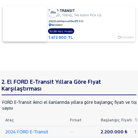
FORD TRANSIT
,
,
350 ED
168Hp
Tek Kabin Pick Up
2022
Dizel
Manuel
194.875 Km
Balıkesir
%1,99 Faiz Fırsatı
1.472.900 TL
Karşılaştır
2. El FORD E-Transit Yıllara Göre Fiyat
Karşılaştırması
FORD E-Transit ikinci el ilanlarında yıllara göre başlangıç fiyatı ve to
sayısı
Araç
Fırsat
Başlangıç Fiyatı
T
2024 FORD E-Transit
—
2.200.000 ₺
1