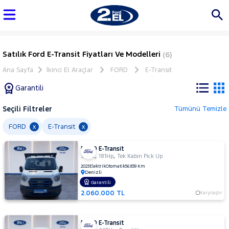
Satılık Ford E-Transit Fiyatları Ve Modelleri
(6)
Ana Sayfa
İkinci El Araçlar
FORD
E-Transit
Garantili
Seçili Filtreler
Tümünü Temizle
Marka
FORD
E-Transit
x
x
FORD E-Transit
Tüm
,
,
350 L
181Hp
Tek Kabin Pick Up
Araçlar
2023
Elektrik
Otomatik
56.839 Km
Denizli
AUDI
Garantili
BMC
2.060.000 TL
Karşılaştır
BMW
BYD
FORD E-Transit