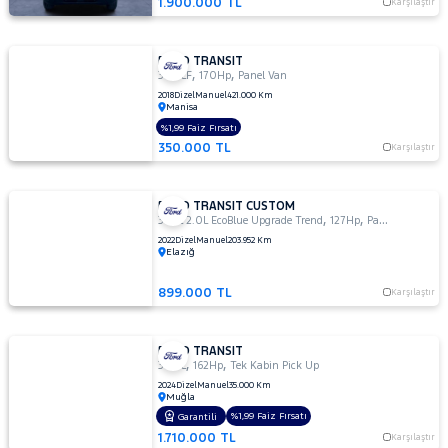
1.900.000 TL
Karşılaştır
FORD TRANSIT
,
,
350 LF
170Hp
Panel Van
2018
Dizel
Manuel
421.000 Km
Manisa
%1,99 Faiz Fırsatı
350.000 TL
Karşılaştır
FORD TRANSIT CUSTOM
,
,
340L 2.0L EcoBlue Upgrade Trend
127Hp
Panel Van
2022
Dizel
Manuel
203.952 Km
Elazığ
899.000 TL
Karşılaştır
FORD TRANSIT
,
,
350 L
162Hp
Tek Kabin Pick Up
2024
Dizel
Manuel
35.000 Km
Muğla
%1,99 Faiz Fırsatı
Garantili
1.710.000 TL
Karşılaştır