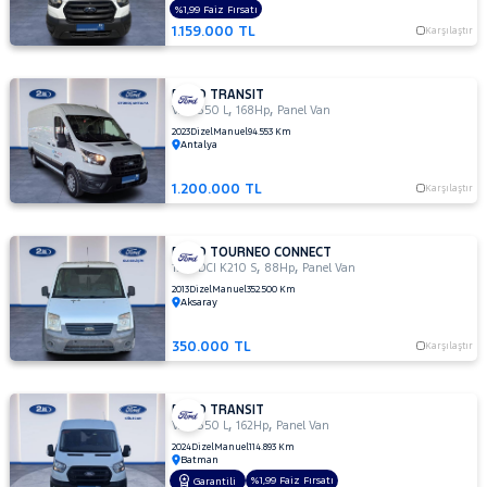
TOYOTA
%1,99 Faiz Fırsatı
1.159.000 TL
Karşılaştır
TRAKTÖR
VOLKSWAGEN
FORD TRANSIT
VOLVO
,
,
VAN 350 L
168Hp
Panel Van
2023
Dizel
Manuel
94.553 Km
Antalya
1.200.000 TL
Karşılaştır
FORD TOURNEO CONNECT
,
,
1.8 TDCI K210 S
88Hp
Panel Van
2013
Dizel
Manuel
352.500 Km
Aksaray
350.000 TL
Karşılaştır
FORD TRANSIT
,
,
VAN 350 L
162Hp
Panel Van
2024
Dizel
Manuel
114.893 Km
Batman
%1,99 Faiz Fırsatı
Garantili