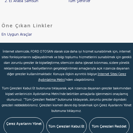
2. El Araba Samsun
Tüm Şehirler
Öne Çıkan Linkler
En Uygun Araçlar
Aracımı Değerle
İnternet sitemizde, FORD OTOSAN olarak size daha iyi hizmet sunabilmek için, internet
sitesi fonksiyonlarını sağlayabilmek ve bilgi toplumu hizmetlerini sunabilmek için gerekli
İkinci El Garanti
olan zorunlu çerezler ile kişiselleştirme, sitemizin daha işlevsel kılınması, sizlere yönelik
reklam/pazarlama faaliyetlerinin gerçekleştirilmesi amaçlarıyla açık rızanıza dayanan
Kampanyalar
diğer çerezler kullanılmaktadır. Konuya ilişkin ayrıntılı bilgiye
İnternet Sitesi Çerez
Aydınlatma Metni
’nden ulaşabilirsiniz.
Kredi Hesaplama & Başvuru
Tüm Çerezleri Kabul Et butonuna tıklayarak, açık rızanıza dayanan çerezler bakımından
kişisel verilerinizin Aydınlatma Metni’nde belirtilen amaçlarla işlenmesini onaylamış
olursunuz. “Tüm Çerezleri Reddet” butonuna tıklayarak, zorunlu çerezler dışındaki
© 2026 Ford Türkiye
Ford Kurumsal
Hakkımızda
çerezleri reddedebilirsiniz. Çerezleri kısmen devre dışı bırakmak için Çerez Ayarlarını Yönet
butonuna tıklayınız.
Şartlar & Kişisel Verilerin Korunması
S.S.S.
Faydalı Bağlantılar
Çerez Tercihleri
Çerez Ayarlarını Yönet
Tüm Çerezleri Kabul Et
Tüm Çerezleri Reddet