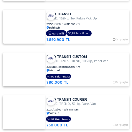
FORD TRANSIT
,
,
350 ED
162Hp
Tek Kabin Pick Up
2025
Dizel
Manuel
115.000 Km
Balıkesir
%1,99 Faiz Fırsatı
Garantili
1.892.900 TL
Karşılaştır
FORD TRANSIT CUSTOM
,
,
2.0 TDCI 320 S TREND
103Hp
Panel Van
2018
Dizel
Manuel
305.594 Km
İstanbul
%1,99 Faiz Fırsatı
780.000 TL
Karşılaştır
FORD TRANSIT COURIER
,
,
1.5 TDCI TREND
59Hp
Panel Van
2023
Dizel
Manuel
64.831 Km
Samsun
%1,99 Faiz Fırsatı
750.000 TL
Karşılaştır