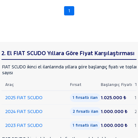
LINEA
Cinsleri
Kasa
1
SCUDO
Tipi
1.5
Aktarma
Multijet
Business
Türü
2.0
Garanti
MJET
Kampanya
2. El FIAT SCUDO Yıllara Göre Fiyat Karşılaştırması
L2H1
2.0
ve
Boya
FIAT SCUDO ikinci el ilanlarında yıllara göre başlangıç fiyatı ve topla
MULTIJET
sayısı
Topolino
Fırsatlar
Değişen
Araç
Fırsat
Başlangıç Fiyatı
T
FORD
İlan
Parça
Foton
2025 FIAT SCUDO
1.025.000 ₺
1
1 fırsatlı ilan
No
HONDA
2024 FIAT SCUDO
1.000.000 ₺
2
2 fırsatlı ilan
HYUNDAI
ISUZU
2023 FIAT SCUDO
1.000.000 ₺
1
1 fırsatlı ilan
Iveco