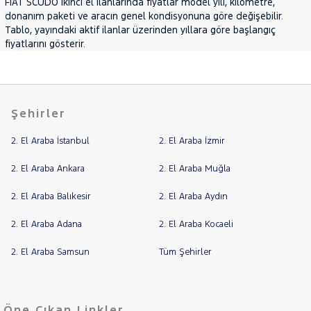
FIAT SCUDO ikinci el ilanlarında fiyatlar model yılı, kilometre,
Jaecoo
donanım paketi ve aracın genel kondisyonuna göre değişebilir.
RAMA
JEEP
Tablo, yayındaki aktif ilanlar üzerinden yıllara göre başlangıç
YAP
fiyatlarını gösterir.
KIA
LANCIA
MAN
MERCEDES-
Şehirler
BENZ
MINI
2. El Araba İstanbul
2. El Araba İzmir
MITSUBISHI
2. El Araba Ankara
2. El Araba Muğla
MOTORSIKLET
NISSAN
2. El Araba Balıkesir
2. El Araba Aydın
OPEL
2. El Araba Adana
2. El Araba Kocaeli
PEUGEOT
2. El Araba Samsun
Tüm Şehirler
RENAULT
SEAT
SKODA
Öne Çıkan Linkler