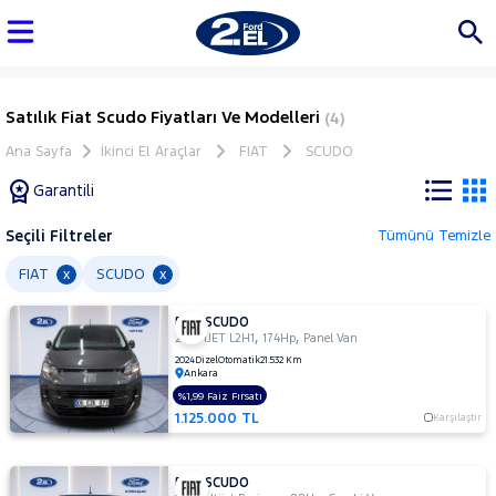
Satılık Fiat Scudo Fiyatları Ve Modelleri
(4)
Ana Sayfa
İkinci El Araçlar
FIAT
SCUDO
Garantili
Seçili Filtreler
Tümünü Temizle
Marka
FIAT
SCUDO
x
x
FIAT SCUDO
Tüm
,
,
2.0 MJET L2H1
174Hp
Panel Van
Araçlar
2024
Dizel
Otomatik
21.532 Km
Ankara
AUDI
%1,99 Faiz Fırsatı
BMC
1.125.000 TL
Karşılaştır
BMW
BYD
FIAT SCUDO