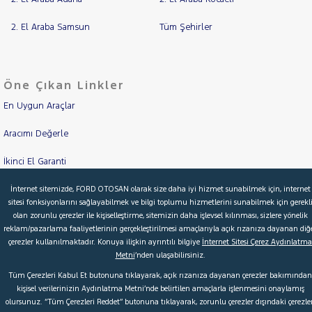
TOYOTA
2. El Araba Samsun
Tüm Şehirler
TRAKTÖR
VOLKSWAGEN
VOLVO
Öne Çıkan Linkler
En Uygun Araçlar
Aracımı Değerle
İkinci El Garanti
Kampanyalar
İnternet sitemizde, FORD OTOSAN olarak size daha iyi hizmet sunabilmek için, internet
sitesi fonksiyonlarını sağlayabilmek ve bilgi toplumu hizmetlerini sunabilmek için gerekl
olan zorunlu çerezler ile kişiselleştirme, sitemizin daha işlevsel kılınması, sizlere yönelik
Kredi Hesaplama & Başvuru
reklam/pazarlama faaliyetlerinin gerçekleştirilmesi amaçlarıyla açık rızanıza dayanan diğ
çerezler kullanılmaktadır. Konuya ilişkin ayrıntılı bilgiye
İnternet Sitesi Çerez Aydınlatma
Metni
’nden ulaşabilirsiniz.
© 2026 Ford Türkiye
Ford Kurumsal
Hakkımızda
Tüm Çerezleri Kabul Et butonuna tıklayarak, açık rızanıza dayanan çerezler bakımından
kişisel verilerinizin Aydınlatma Metni’nde belirtilen amaçlarla işlenmesini onaylamış
Şartlar & Kişisel Verilerin Korunması
S.S.S.
Faydalı Bağlantılar
olursunuz. “Tüm Çerezleri Reddet” butonuna tıklayarak, zorunlu çerezler dışındaki çerezler