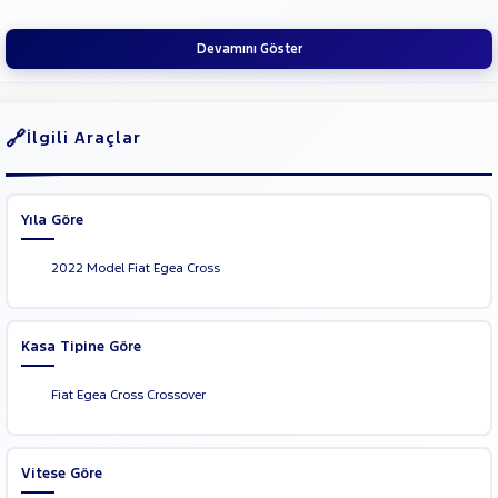
Cargo
Fiorino
Cinsleri
Kasa
Combi
Devamını Göster
FULLBACK
Tipi
Aktarma
LINEA
SCUDO
İlgili Araçlar
Türü
Topolino
Garanti
Kampanya
FORD
Yıla Göre
Foton
ve
Boya
HONDA
2022 Model Fiat Egea Cross
Fırsatlar
Değişen
HYUNDAI
İlan
ISUZU
Parça
Kasa Tipine Göre
Iveco
No
Jaecoo
Fiat Egea Cross Crossover
JEEP
KIA
Vitese Göre
LANCIA