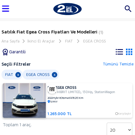
Satılık Fiat Egea Cross Fiyatları Ve Modelleri
(1)
Ana Sayfa
İkinci El Araçlar
FIAT
EGEA CROSS
Garantili
Seçili Filtreler
Tümünü Temizle
Marka
FIAT
EGEA CROSS
x
x
FIAT EGEA CROSS
Tüm
,
,
1.5 T4 HIBRIT LIMITED
130Hp
StationWagon
Araçlar
2022
Hybrit
Otomatik
78.213 Km
İzmir
AUDI
BMC
1.265.000 TL
Karşılaştır
BMW
Toplam 1 araç.
BYD