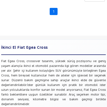
CHERY
CITROEN
1
Fiyat
CUPRA
Model
DACIA
Aralığı
DAIHATSU
Yılı
FIAT
Km
Aralığı
DOBLO
İkinci El Fiat Egea Cross
DOBLO
Aralığı
CARGO
Şehir
DUCATO
Fiat Egea Cross; crossover tasarımı, yüksek sürüş pozisyonu ve geniş
yaşam alanıyla ikinci el otomobil pazarında ilgi gören modeller arasında
EGEA
Bayi
yer alır. Şehir içi kullanım kolaylığını SUV görünümüyle birleştiren Egea
EGEA
Cross, hem bireysel kullanıcılar hem de aileler için işlevsel bir seçenek
Yakıt
CROSS
sunar. Düzenli bakım geçmişine sahip araçlar ikinci elde de güvenle
1.5 T4
değerlendirilebilir.İster günlük kullanım için pratik bir otomobil ister
HIBRIT
Türü
Vites
uzun yolculuklarda konfor sunan bir model arıyorsanız, Fiat Egea Cross
LIMITED
farklı beklentilere uygun özellikler sunabilir. Araç seçerken motor tipi,
FIORINO
donanım seviyesi, kilometre bilgisi ve bakım geçmişi birlikte
Tipi
Araç
Fiorino
değerlendirilmelidir.