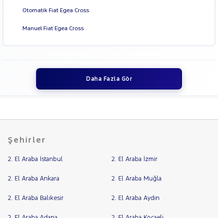
Otomatik Fiat Egea Cross
MAN
RAMA
MERCEDES-
Manuel Fiat Egea Cross
YAP
BENZ
MINI
MITSUBISHI
MOTORSIKLET
Daha Fazla Gör
NISSAN
OPEL
PEUGEOT
RENAULT
Şehirler
SEAT
SKODA
2. El Araba İstanbul
2. El Araba İzmir
SSANGYONG
2. El Araba Ankara
2. El Araba Muğla
SUBARU
2. El Araba Balıkesir
2. El Araba Aydın
TESLA
TOGG
2. El Araba Adana
2. El Araba Kocaeli