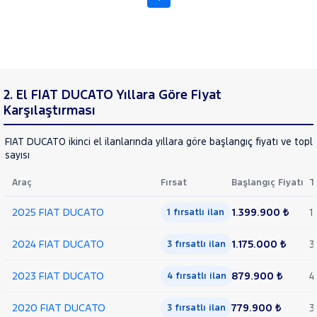
RENAULT
SEAT
SKODA
SSANGYONG
SUBARU
2. El FIAT DUCATO Yıllara Göre Fiyat
TESLA
Karşılaştırması
TOGG
FIAT DUCATO ikinci el ilanlarında yıllara göre başlangıç fiyatı ve topl
TOYOTA
sayısı
TRAKTÖR
Araç
Fırsat
Başlangıç Fiyatı
T
VOLKSWAGEN
2025 FIAT DUCATO
1.399.900 ₺
1
VOLVO
1 fırsatlı ilan
2024 FIAT DUCATO
1.175.000 ₺
3
3 fırsatlı ilan
2023 FIAT DUCATO
879.900 ₺
4
4 fırsatlı ilan
2020 FIAT DUCATO
779.900 ₺
3
3 fırsatlı ilan