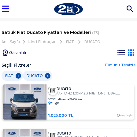
Satılık Fiat Ducato Fiyatları Ve Modelleri
(13)
Ana Sayfa
İkinci El Araçlar
FIAT
DUCATO
Garantili
Seçili Filtreler
Tümünü Temizle
Marka
FIAT
DUCATO
x
x
FIAT DUCATO
Tüm
,
,
VAN MAXI L4H2 120HP 2.3 MJET 13M3
138Hp
Panel Van
Araçlar
2023
Dizel
Manuel
67.600 Km
Muğla
AUDI
BMC
1.025.000 TL
Karşılaştır
BMW
BYD
FIAT DUCATO