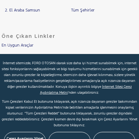
2. El Araba Samsun
Tüm Şehirler
Öne Çıkan Linkler
En Uygun Araçlar
Aracımı Değerle
İnternet sitemizde, FORD OTOSAN olarak size daha iyi hizmet sunabilmek için, internet
sitesi fonksiyonlarını sağlayabilmek ve bilgi toplumu hizmetlerini sunabilmek için gerekli
İkinci El Garanti
olan zorunlu çerezler ile kişiselleştirme, sitemizin daha işlevsel kılınması, sizlere yönelik
reklam/pazarlama faaliyetlerinin gerçekleştirilmesi amaçlarıyla açık rızanıza dayanan
Kampanyalar
diğer çerezler kullanılmaktadır. Konuya ilişkin ayrıntılı bilgiye
İnternet Sitesi Çerez
Aydınlatma Metni
’nden ulaşabilirsiniz.
Kredi Hesaplama & Başvuru
Tüm Çerezleri Kabul Et butonuna tıklayarak, açık rızanıza dayanan çerezler bakımından
kişisel verilerinizin Aydınlatma Metni’nde belirtilen amaçlarla işlenmesini onaylamış
olursunuz. “Tüm Çerezleri Reddet” butonuna tıklayarak, zorunlu çerezler dışındaki
© 2026 Ford Türkiye
Ford Kurumsal
Hakkımızda
çerezleri reddedebilirsiniz. Çerezleri kısmen devre dışı bırakmak için Çerez Ayarlarını Yönet
butonuna tıklayınız.
Şartlar & Kişisel Verilerin Korunması
S.S.S.
Faydalı Bağlantılar
Çerez Tercihleri
Çerez Ayarlarını Yönet