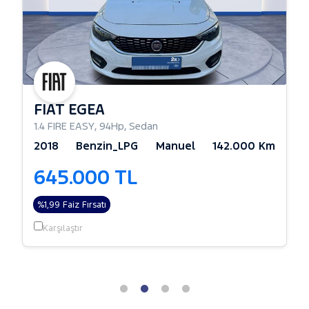
FIAT EGEA
1.4 FIRE EASY
,
94Hp
,
Sedan
2018
Benzin_LPG
Manuel
142.000 Km
645.000 TL
%1,99 Faiz Fırsatı
Karşılaştır