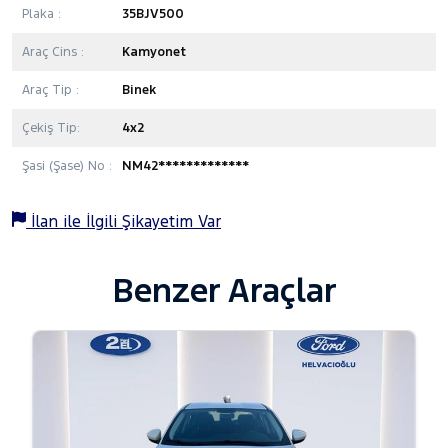
Plaka :
35BJV500
Araç Cins :
Kamyonet
Araç Tip :
Binek
Çekiş Tip:
4x2
Şasi (Şase) No :
NM42*************
İlan ile İlgili Şikayetim Var
Benzer Araçlar