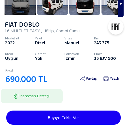
FIAT DOBLO
1.6 MULTIJET EASY , 118Hp, Combi Camlı
Model Yıl
Yakıt
Vites
Km
2022
Dizel
Manuel
243.375
Kredi
Garanti
Lokasyon
Plaka
Uygun
Yok
İzmir
35 BJV 500
Fiyat
690.000 TL
Paylaş
Yazdır
Finansman Desteği
Bayiye Teklif Ver