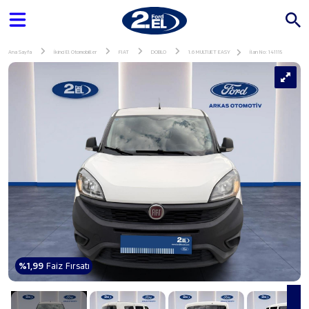
Ana Sayfa
İkinci El Otomobiller
FIAT
DOBLO
1.6 MULTIJET EASY
İlan No: 141115
%1,99
Faiz Fırsatı