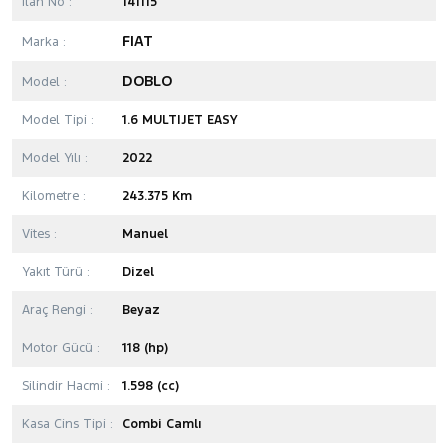
İlan No :
141115
FIAT
Marka :
DOBLO
Model :
Model Tipi :
1.6 MULTIJET EASY
Model Yılı :
2022
Kilometre :
243.375 Km
Vites :
Manuel
Yakıt Türü :
Dizel
Araç Rengi :
Beyaz
Motor Gücü :
118 (hp)
Silindir Hacmi :
1.598 (cc)
Kasa Cins Tipi :
Combi Camlı