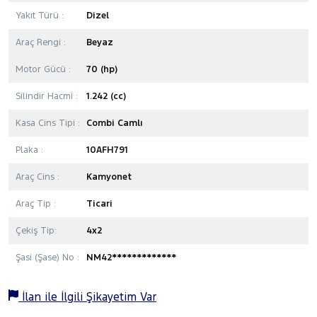
Yakıt Türü :
Dizel
Araç Rengi :
Beyaz
Motor Gücü :
70 (hp)
Silindir Hacmi :
1.242 (cc)
Kasa Cins Tipi :
Combi Camlı
Plaka :
10AFH791
Araç Cins :
Kamyonet
Araç Tip :
Ticari
Çekiş Tip:
4x2
Şasi (Şase) No :
NM42*************
İlan ile İlgili Şikayetim Var