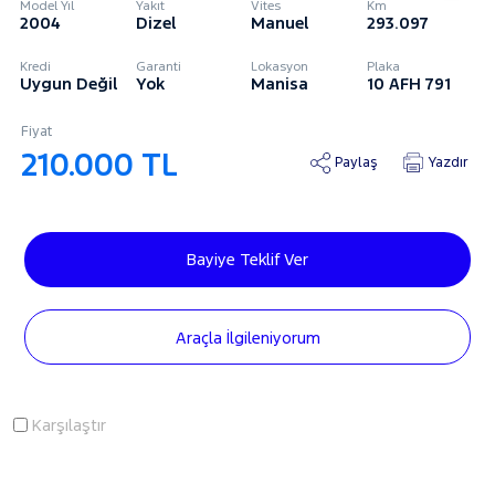
Model Yıl
Yakıt
Vites
Km
2004
Dizel
Manuel
293.097
Kredi
Garanti
Lokasyon
Plaka
Uygun Değil
Yok
Manisa
10 AFH 791
Fiyat
210.000 TL
Paylaş
Yazdır
Bayiye Teklif Ver
Araçla İlgileniyorum
Karşılaştır