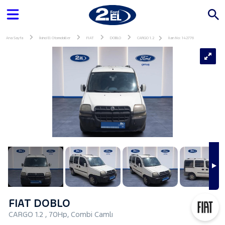
Ana Sayfa
İkinci El Otomobiller
FIAT
DOBLO
CARGO 1.2
İlan No: 142776
FIAT DOBLO
CARGO 1.2 , 70Hp, Combi Camlı