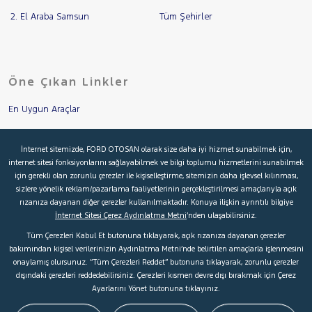
2. El Araba Samsun
Tüm Şehirler
Öne Çıkan Linkler
En Uygun Araçlar
Aracımı Değerle
İnternet sitemizde, FORD OTOSAN olarak size daha iyi hizmet sunabilmek için,
internet sitesi fonksiyonlarını sağlayabilmek ve bilgi toplumu hizmetlerini sunabilmek
İkinci El Garanti
için gerekli olan zorunlu çerezler ile kişiselleştirme, sitemizin daha işlevsel kılınması,
sizlere yönelik reklam/pazarlama faaliyetlerinin gerçekleştirilmesi amaçlarıyla açık
Kampanyalar
rızanıza dayanan diğer çerezler kullanılmaktadır. Konuya ilişkin ayrıntılı bilgiye
İnternet Sitesi Çerez Aydınlatma Metni
’nden ulaşabilirsiniz.
Kredi Hesaplama & Başvuru
Tüm Çerezleri Kabul Et butonuna tıklayarak, açık rızanıza dayanan çerezler
bakımından kişisel verilerinizin Aydınlatma Metni’nde belirtilen amaçlarla işlenmesini
onaylamış olursunuz. “Tüm Çerezleri Reddet” butonuna tıklayarak, zorunlu çerezler
© 2026 Ford Türkiye
Ford Kurumsal
Hakkımızda
dışındaki çerezleri reddedebilirsiniz. Çerezleri kısmen devre dışı bırakmak için Çerez
Ayarlarını Yönet butonuna tıklayınız.
Şartlar & Kişisel Verilerin Korunması
S.S.S.