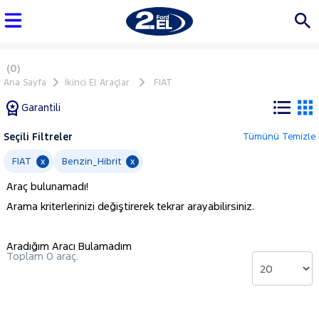
(0)
Ana Sayfa
İkinci El Araçlar
FIAT
Garantili
Seçili Filtreler
Tümünü Temizle
Marka
FIAT
Benzin_Hibrit
x
x
Araç bulunamadı!
Tüm
Arama kriterlerinizi değiştirerek tekrar arayabilirsiniz.
Araçlar
AUDI
Aradığım Aracı Bulamadım
BMC
Toplam 0 araç.
BMW
BYD
CHERY