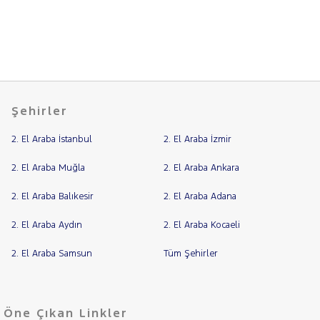
CITROEN
Fiyat
CUPRA
Model
DACIA
Aralığı
DAIHATSU
Yılı
FIAT
Km
Şehirler
Aralığı
DOBLO
DOBLO
Aralığı
2. El Araba İstanbul
2. El Araba İzmir
CARGO
Şehir
DUCATO
2. El Araba Muğla
2. El Araba Ankara
EGEA
Bayi
2. El Araba Balıkesir
EGEA
2. El Araba Adana
Yakıt
CROSS
2. El Araba Aydın
2. El Araba Kocaeli
FIORINO
Fiorino
Türü
Vites
2. El Araba Samsun
Tüm Şehirler
Cargo
Fiorino
Combi
Tipi
Araç
FULLBACK
Öne Çıkan Linkler
LINEA